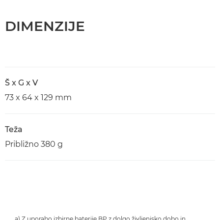
DIMENZIJE
Š x G x V
73 x 64 x 129 mm
Teža
Približno 380 g
a) Z uporabo izbirne baterije BP z dolgo življenjsko dobo in