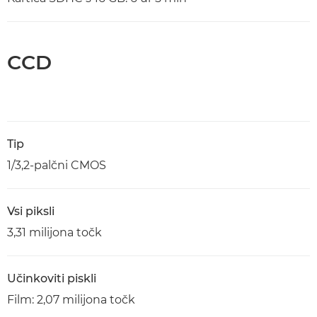
CCD
Tip
1/3,2-palčni CMOS
Vsi piksli
3,31 milijona točk
Učinkoviti piskli
Film: 2,07 milijona točk