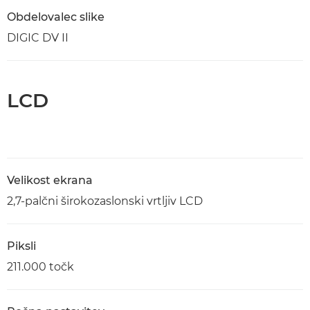
Obdelovalec slike
DIGIC DV II
LCD
Velikost ekrana
2,7-palčni širokozaslonski vrtljiv LCD
Piksli
211.000 točk