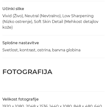
Učinki slike
Vivid (Živo), Neutral (Nevtralno), Low Sharpening
(Nizko ostrenje), Soft Skin Detail (Mehkost detajlov
kože)
Splošne nastavitve
Svetlost, kontrast, ostrina, barvna globina
FOTOGRAFIJA
Velikost fotografije
1920 x 1080, 2048 x 1536, 1440 x 1080, 848 x 480, 640