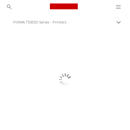
Canon Logo, back to ho
PIXMA TS9550 Series - Printers
Prekl
Canon
Tiskalniki Canon