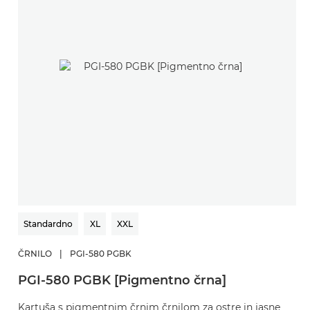
Standardno
XL
XXL
ČRNILO
|
PGI-580 PGBK
Č
PGI-580 PGBK [Pigmentno črna]
C
Kartuša s pigmentnim črnim črnilom za ostre in jasne
Ka