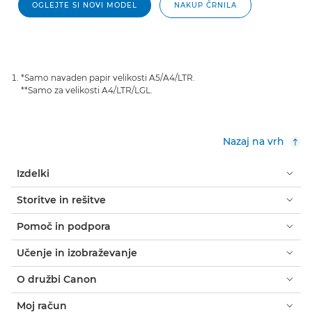
OGLEJTE SI NOVI MODEL
NAKUP ČRNILA
*Samo navaden papir velikosti A5/A4/LTR.
**Samo za velikosti A4/LTR/LGL.
Nazaj na vrh
Izdelki
Storitve in rešitve
Pomoč in podpora
Učenje in izobraževanje
O družbi Canon
Moj račun