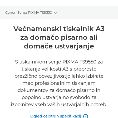
Canon Serija PIXMA TS9550
Toggle breadcrumbs
Pregled
Večnamenski tiskalnik A3
za domačo pisarno ali
Tehnični podatki
domače ustvarjanje
Podpora
S tiskalnikom serije PIXMA TS9550 za
NAKUP ČRNILA
tiskanje velikosti A3 s preprosto
brezžično povezljivostjo lahko izbirate
med profesionalnim tiskanjem
dokumentov za domačo pisarno in
popolno ustvarjalno svobodo za
izpolnitev vseh vaših ustvarjalnih potreb.
Ogled celotnih specifikacij
