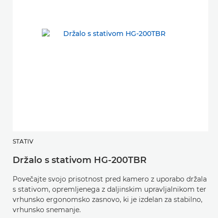
STATIV
H
Držalo s stativom HG-200TBR
R
Povečajte svojo prisotnost pred kamero z uporabo držala
Iz
s stativom, opremljenega z daljinskim upravljalnikom ter
fo
vrhunsko ergonomsko zasnovo, ki je izdelan za stabilno,
pr
vrhunsko snemanje.