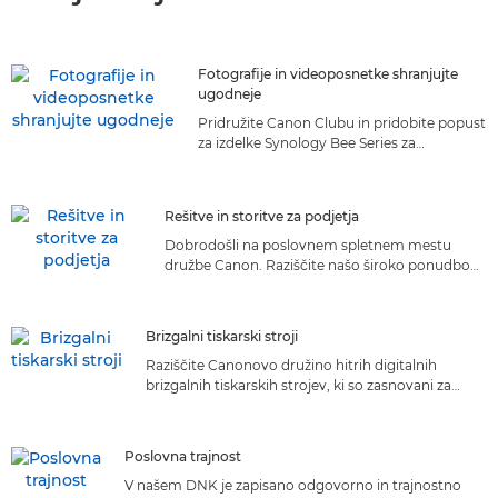
Fotografije in videoposnetke shranjujte
ugodneje
Pridružite Canon Clubu in pridobite popust
za izdelke Synology Bee Series za
shranjevanje fotografij in videoposnetkov
Rešitve in storitve za podjetja
Dobrodošli na poslovnem spletnem mestu
družbe Canon. Raziščite našo široko ponudbo
poslovnih storitev in rešitev, ki so prilagojene
vašim potrebam. Odkrijte popolno izbiro zase!
Brizgalni tiskarski stroji
Raziščite Canonovo družino hitrih digitalnih
brizgalnih tiskarskih strojev, ki so zasnovani za
tiskanje velikih naklad. Spoznajte vsestranske in
zanesljive rešitve, ki zagotavljajo vrhunsko tiskanje
vodilnega ponudnika na trgu
Poslovna trajnost
V našem DNK je zapisano odgovorno in trajnostno