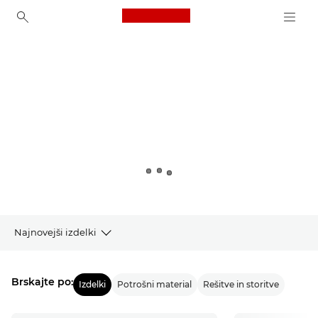
Canon Logo, back to ho
Canon
Najnovejši izdelki
Izdelki
Brskajte po:
Izdelki
Potrošni material
Rešitve in storitve
Najnovejše od Canona