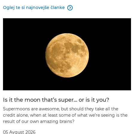
Oglej te si najnovejše članke

Is it the moon that’s super… or is it you?
Supermoons are awesome, but should they take all the
credit alone, when at least some of what we’re seeing is the
result of our own amazing brains?
05 Avgust 2026