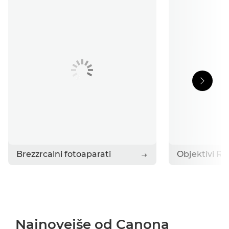
Zgodbe
Obrnite se na Canon
Brezzrcalni fotoaparati
Objektivi RF
Najnovejše od Canona