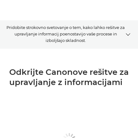
Pridobite strokovno svetovanje o tem, kako lahko rešitve za
upravljanje informacij poenostavijo vaše procese in
izboljšajo skladnost.
CANON IMS
Odkrijte Canonove rešitve za
SREDIŠČE Z VSEBINAMI
upravljanje z informacijami
NAJNOVEJŠE POSODOBITVE
DIGITALNI IZZIVI
STOPITE V STIK Z NAMI