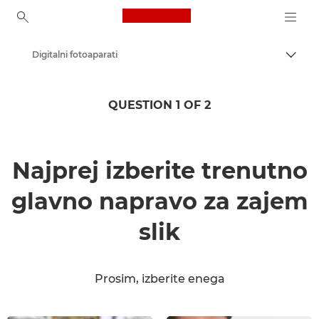
Canon Logo, back to ho
Digitalni fotoaparati
Prekl
Canon
QUESTION 1 OF 2
Najprej izberite trenutno
glavno napravo za zajem
slik
Prosim, izberite enega