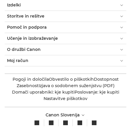
Izdelki
Storitve in rešitve
Pomoč in podpora
Učenje in izobraževanje
O družbi Canon
Moj račun
Pogoji in določila
Obvestilo o piškotkih
Dostopnost
Zasebnost
Izjava o sodobnem suženjstvu (PDF)
Domači uporabniki: kje kupiti
Poslovanje: kje kupiti
Nastavitve piškotkov
Canon Slovenija