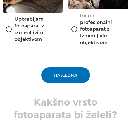
Imam
Uporabljam
profesionalni
fotoaparat z
fotoaparat z
izmenljivim
izmenljivim
objektivom
objektivom
NASLEDNJI
Kakšno vrsto
fotoaparata bi želeli?