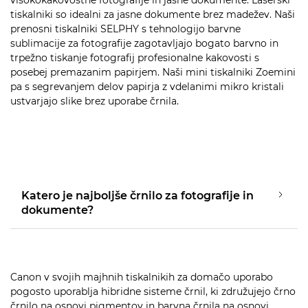
visokokakovostne fotografije in jasne dokumente. Laserski
tiskalniki so idealni za jasne dokumente brez madežev. Naši
prenosni tiskalniki SELPHY s tehnologijo barvne
sublimacije za fotografije zagotavljajo bogato barvno in
trpežno tiskanje fotografij profesionalne kakovosti s
posebej premazanim papirjem. Naši mini tiskalniki Zoemini
pa s segrevanjem delov papirja z vdelanimi mikro kristali
ustvarjajo slike brez uporabe črnila.
Katero je najboljše črnilo za fotografije in
dokumente?
Canon v svojih majhnih tiskalnikih za domačo uporabo
pogosto uporablja hibridne sisteme črnil, ki združujejo črno
črnilo na osnovi pigmentov in barvna črnila na osnovi