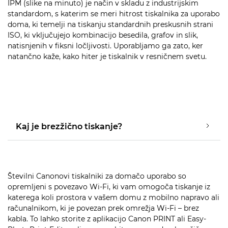
IPM (slike na minuto) je način v skladu z industrijskim
standardom, s katerim se meri hitrost tiskalnika za uporabo
doma, ki temelji na tiskanju standardnih preskusnih strani
ISO, ki vključujejo kombinacijo besedila, grafov in slik,
natisnjenih v fiksni ločljivosti. Uporabljamo ga zato, ker
natančno kaže, kako hiter je tiskalnik v resničnem svetu.
Kaj je brezžično tiskanje?
Številni Canonovi tiskalniki za domačo uporabo so
opremljeni s povezavo Wi-Fi, ki vam omogoča tiskanje iz
katerega koli prostora v vašem domu z mobilno napravo ali
računalnikom, ki je povezan prek omrežja Wi-Fi – brez
kabla. To lahko storite z aplikacijo Canon PRINT ali Easy-