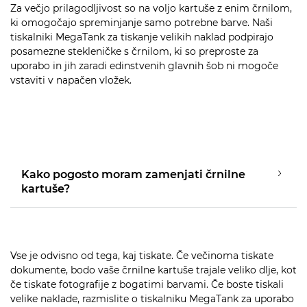
Za večjo prilagodljivost so na voljo kartuše z enim črnilom,
ki omogočajo spreminjanje samo potrebne barve. Naši
tiskalniki MegaTank za tiskanje velikih naklad podpirajo
posamezne stekleničke s črnilom, ki so preproste za
uporabo in jih zaradi edinstvenih glavnih šob ni mogoče
vstaviti v napačen vložek.
Kako pogosto moram zamenjati črnilne
kartuše?
Vse je odvisno od tega, kaj tiskate. Če večinoma tiskate
dokumente, bodo vaše črnilne kartuše trajale veliko dlje, kot
če tiskate fotografije z bogatimi barvami. Če boste tiskali
velike naklade, razmislite o tiskalniku MegaTank za uporabo