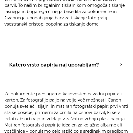
barvil. To našim brizgalnim tiskalnikom omogoča tiskanje
jasnega in bogatega črnega besedila za dokumente in
živahnega upodabljanja barv za tiskanje fotografij –
vsestranski pristop, popolna za tiskanje doma.
Katero vrsto papirja naj uporabljam?
Za dokumente predlagamo kakovosten navadni papir ali
karton. Za fotografije pa je na voljo več možnosti. Canon
ponuja svetleči, sijajni in matiran fotografski papir; prvi vrsti
sta še posebej primerni za črnila na osnovi barvil, ki se v
celoti absorbirajo in vdelajo v zaščitno vrhnjo plast papirja.
Matiran fotografski papir je idealen za kolažne albume ali
voščilnice – ponujamo celo različico s sredinskim pregibom