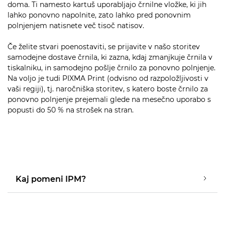
doma. Ti namesto kartuš uporabljajo črnilne vložke, ki jih
lahko ponovno napolnite, zato lahko pred ponovnim
polnjenjem natisnete več tisoč natisov.
Če želite stvari poenostaviti, se prijavite v našo storitev
samodejne dostave črnila, ki zazna, kdaj zmanjkuje črnila v
tiskalniku, in samodejno pošlje črnilo za ponovno polnjenje.
Na voljo je tudi PIXMA Print (odvisno od razpoložljivosti v
vaši regiji), tj. naročniška storitev, s katero boste črnilo za
ponovno polnjenje prejemali glede na mesečno uporabo s
popusti do 50 % na strošek na stran.
Kaj pomeni IPM?