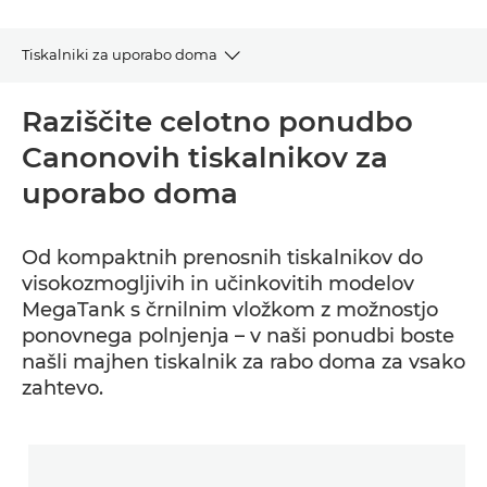
Tiskalniki za uporabo doma
Oglejte si tiskalnike za uporabo doma
Raziščite celotno ponudbo
Canonovih tiskalnikov za
Poiščite tiskalnik
uporabo doma
Pomoč in podpora
Od kompaktnih prenosnih tiskalnikov do
visokozmogljivih in učinkovitih modelov
MegaTank s črnilnim vložkom z možnostjo
ponovnega polnjenja – v naši ponudbi boste
našli majhen tiskalnik za rabo doma za vsako
zahtevo.