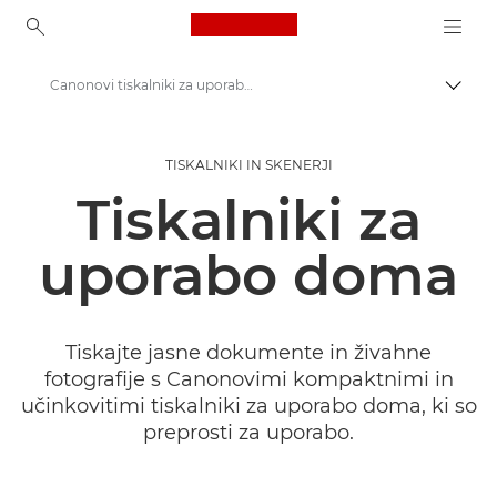
Canon Logo, back to ho
Canonovi tiskalniki za uporabo doma
Prekl
Canon
TISKALNIKI IN SKENERJI
Tiskalniki Canon
Tiskalniki za
uporabo doma
Tiskajte jasne dokumente in živahne
fotografije s Canonovimi kompaktnimi in
učinkovitimi tiskalniki za uporabo doma, ki so
preprosti za uporabo.