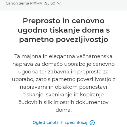
Canon Serija PIXMA TS5150
Toggle breadcrumbs
Pregled
Preprosto in cenovno
ugodno tiskanje doma s
Tehnični podatki
pametno povezljivostjo
Podpora
Ta majhna in elegantna večnamenska
NAKUP ČRNILA
naprava za domačo uporabo je cenovno
ugodna ter zabavna in preprosta za
uporabo, zato s pametno povezljivostjo z
napravami in oblakom poenostavi
tiskanje, skeniranje in kopiranje
čudovitih slik in ostrih dokumentov
doma.
Ogled celotnih specifikacij
