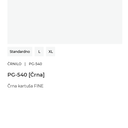
Standardno
L
XL
ČRNILO
|
PG-540
Č
PG-540 [Črna]
C
Črna kartuša FINE
B