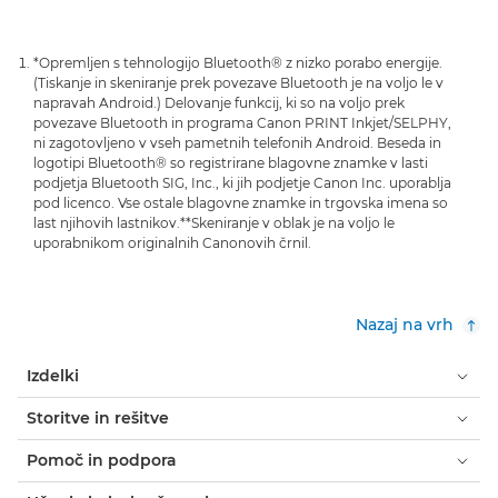
*Opremljen s tehnologijo Bluetooth® z nizko porabo energije.
(Tiskanje in skeniranje prek povezave Bluetooth je na voljo le v
napravah Android.) Delovanje funkcij, ki so na voljo prek
povezave Bluetooth in programa Canon PRINT Inkjet/SELPHY,
ni zagotovljeno v vseh pametnih telefonih Android. Beseda in
logotipi Bluetooth® so registrirane blagovne znamke v lasti
podjetja Bluetooth SIG, Inc., ki jih podjetje Canon Inc. uporablja
pod licenco. Vse ostale blagovne znamke in trgovska imena so
last njihovih lastnikov.
**Skeniranje v oblak je na voljo le
uporabnikom originalnih Canonovih črnil.
Nazaj na vrh
Izdelki
Storitve in rešitve
Pomoč in podpora