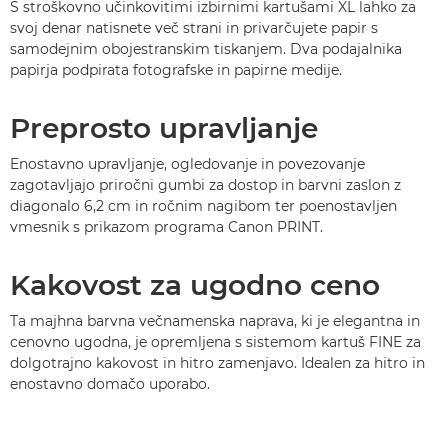
S stroškovno učinkovitimi izbirnimi kartušami XL lahko za
svoj denar natisnete več strani in privarčujete papir s
samodejnim obojestranskim tiskanjem. Dva podajalnika
papirja podpirata fotografske in papirne medije.
Preprosto upravljanje
Enostavno upravljanje, ogledovanje in povezovanje
zagotavljajo priročni gumbi za dostop in barvni zaslon z
diagonalo 6,2 cm in ročnim nagibom ter poenostavljen
vmesnik s prikazom programa Canon PRINT.
Kakovost za ugodno ceno
Ta majhna barvna večnamenska naprava, ki je elegantna in
cenovno ugodna, je opremljena s sistemom kartuš FINE za
dolgotrajno kakovost in hitro zamenjavo. Idealen za hitro in
enostavno domačo uporabo.