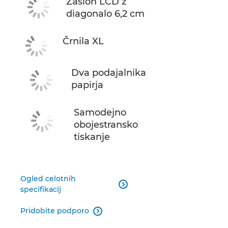
Zaslon LCD z
diagonalo 6,2 cm
Črnila XL
Dva podajalnika
papirja
Samodejno
obojestransko
tiskanje
Ogled celotnih

specifikacij
Pridobite podporo
