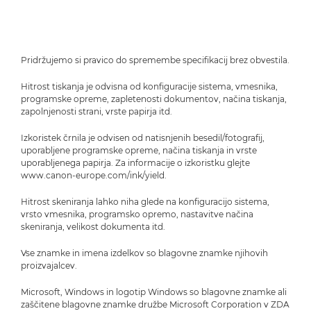
Pridržujemo si pravico do spremembe specifikacij brez obvestila.
Hitrost tiskanja je odvisna od konfiguracije sistema, vmesnika,
programske opreme, zapletenosti dokumentov, načina tiskanja,
zapolnjenosti strani, vrste papirja itd.
Izkoristek črnila je odvisen od natisnjenih besedil/fotografij,
uporabljene programske opreme, načina tiskanja in vrste
uporabljenega papirja. Za informacije o izkoristku glejte
www.canon-europe.com/ink/yield.
Hitrost skeniranja lahko niha glede na konfiguracijo sistema,
vrsto vmesnika, programsko opremo, nastavitve načina
skeniranja, velikost dokumenta itd.
Vse znamke in imena izdelkov so blagovne znamke njihovih
proizvajalcev.
Microsoft, Windows in logotip Windows so blagovne znamke ali
zaščitene blagovne znamke družbe Microsoft Corporation v ZDA