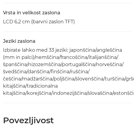
Vrsta in velikost zaslona
LCD 6,2 cm (barvni zaslon TFT)
Jeziki zaslona
Izbirate lahko med 33 jeziki: japonščina/angleščina
(mm in palci)/nemščina/francoščina/italijanščina/
španščina/nizozemščina/portugalščina/norveščina/
švedščina/danščina/finščina/ruščina/
češčina/madžarščina/poljščina/slovenščina/turščina/gr
kitajščina/tradicionalna
kitajščina/korejščina/indonezijščina/slovaščina/estonšč
Povezljivost