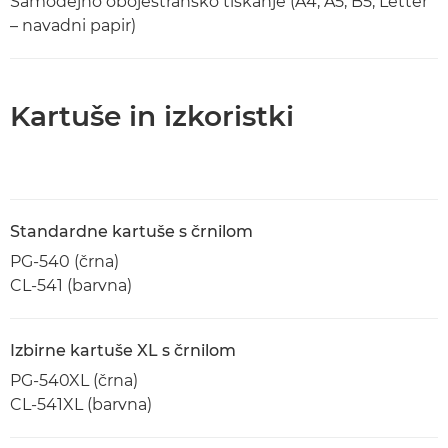
Samodejno obojestransko tiskanje (A4, A5, B5, Letter
– navadni papir)
Kartuše in izkoristki
Standardne kartuše s črnilom
PG-540 (črna)
CL-541 (barvna)
Izbirne kartuše XL s črnilom
PG-540XL (črna)
CL-541XL (barvna)