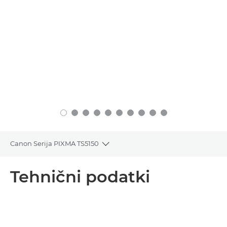
Canon Serija PIXMA TS5150
Toggle breadcrumbs
Pregled
Tehnični podatki
Tehnični podatki
Podpora