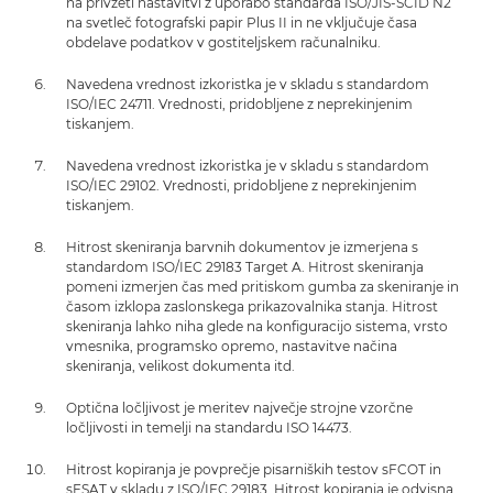
na privzeti nastavitvi z uporabo standarda ISO/JIS-SCID N2
na svetleč fotografski papir Plus II in ne vključuje časa
obdelave podatkov v gostiteljskem računalniku.
Navedena vrednost izkoristka je v skladu s standardom
ISO/IEC 24711. Vrednosti, pridobljene z neprekinjenim
tiskanjem.
Navedena vrednost izkoristka je v skladu s standardom
ISO/IEC 29102. Vrednosti, pridobljene z neprekinjenim
tiskanjem.
Hitrost skeniranja barvnih dokumentov je izmerjena s
standardom ISO/IEC 29183 Target A. Hitrost skeniranja
pomeni izmerjen čas med pritiskom gumba za skeniranje in
časom izklopa zaslonskega prikazovalnika stanja. Hitrost
skeniranja lahko niha glede na konfiguracijo sistema, vrsto
vmesnika, programsko opremo, nastavitve načina
skeniranja, velikost dokumenta itd.
Optična ločljivost je meritev največje strojne vzorčne
ločljivosti in temelji na standardu ISO 14473.
Hitrost kopiranja je povprečje pisarniških testov sFCOT in
sESAT v skladu z ISO/IEC 29183. Hitrost kopiranja je odvisna