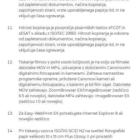
od zapletenosti dokumentov, načina kopiranja,
zapolnjenosti strani, vrste uporabljenega papirja itd. in ne
vključuje časa ogrevanja.
Hitrost kopiranja je povprečje pisarniških testov sFCOT in
sESAT v skladu z ISO/IEC 29183. Hitrost kopiranja je odvisna
od zapletenosti dokumentov, načina kopiranja,
zapolnjenosti strani, vrste uporabljenega papirja itd. in ne
vključuje časa ogrevanja.
Tiskanje filmov v polni visoki ločljivosti je na voljo za filmske
datoteke MOV in MP4, ustvarjene z določenimi Canonovimi
digitalnimi fotoaparati in kamerami. Zahteva namestitev
programske opreme, priložene Canonovi kameri ali
digitalnemu fotoaparatu, s katerim je bil film zajet. Datoteke
MOV zahtevajo: ZoomBrowser EX/ImageBrowser (različico
6.5 ali novejšo), datoteke MP4 zahtevajo: ImageBrowser EX
(različico 1.0 ali novejšo).
Za Easy-WebPrint EX potrebujete Internet Explorer 8 ali
novejšo različico.
Pri tiskanju vzorca ISO/JIS-SCID N2 na svetleč fotografski
papir velikosti 10 x 15 cm Plus Glossy II pri privzetih