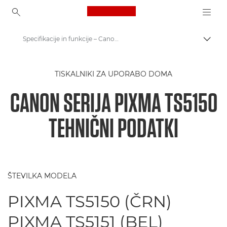
Canon Logo, back to ho
Specifikacije in funkcije – Canon PIXMA TS5150
Prekl
Canon
TISKALNIKI ZA UPORABO DOMA
Tiskalniki Canon
CANON SERIJA PIXMA TS5150
Serija Canon PIXMA TS5150 - Tiskalniki
TEHNIČNI PODATKI
ŠTEVILKA MODELA
PIXMA TS5150 (ČRN)
PIXMA TS5151 (BEL)