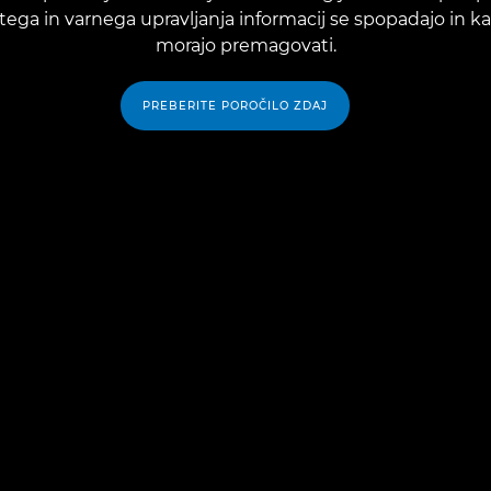
itega in varnega upravljanja informacij se spopadajo in k
morajo premagovati.
PREBERITE POROČILO ZDAJ