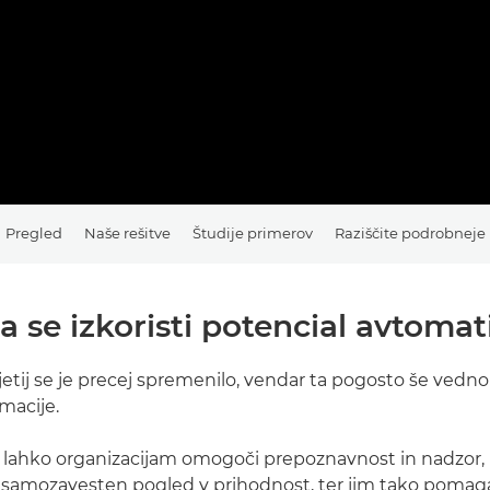
Pregled
Naše rešitve
Študije primerov
Raziščite podrobneje
da se izkoristi potencial avtomat
etij se je precej spremenilo, vendar ta pogosto še vedn
rmacije.
 lahko organizacijam omogoči prepoznavnost in nadzor, k
 samozavesten pogled v prihodnost, ter jim tako pomaga 