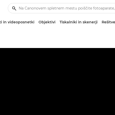
i in videoposnetki
Objektivi
Tiskalniki in skenerji
Rešitve