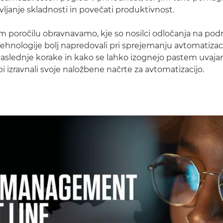
vljanje skladnosti in povečati produktivnost.
poročilu obravnavamo, kje so nosilci odločanja na pod
tehnologije bolj napredovali pri sprejemanju avtomatizaci
 naslednje korake in kako se lahko izognejo pastem uvaja
bi izravnali svoje naložbene načrte za avtomatizacijo.