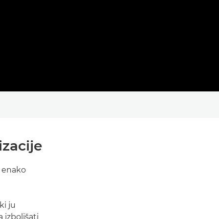
izacije
o enako
i ju
izboljšati