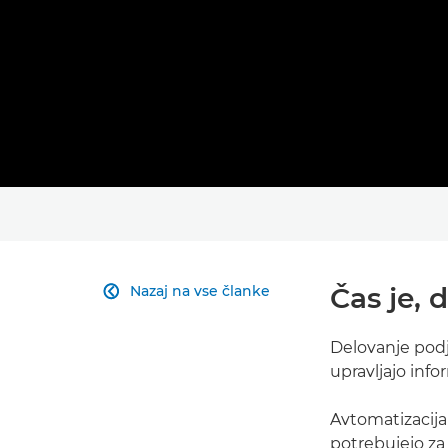
Čas je, 
Nazaj na vse članke

Delovanje podj
upravljajo info
Avtomatizacija
potrebujejo za