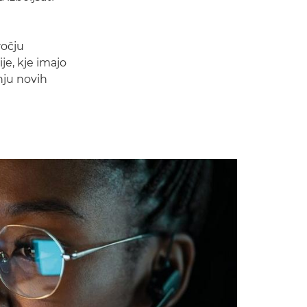
ročju
je, kje imajo
nju novih