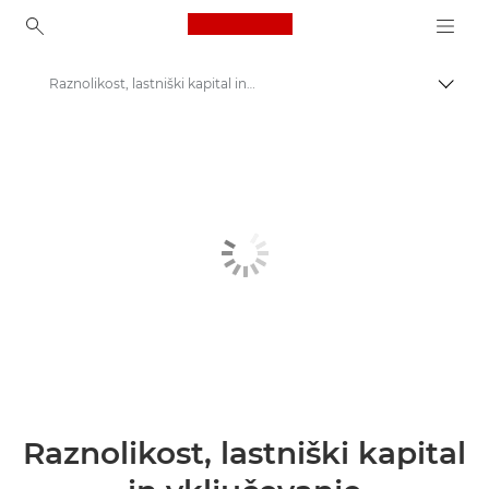
Canon Logo, back to ho
Raznolikost, lastniški kapital in vključevanje
Prekl
Canon
O nas
Raznolikost, lastniški kapital