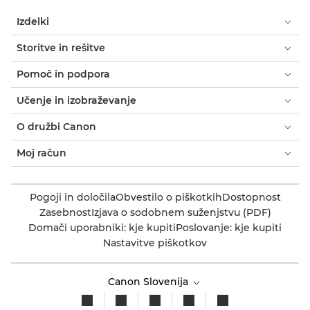
Izdelki
Storitve in rešitve
Pomoč in podpora
Učenje in izobraževanje
O družbi Canon
Moj račun
Pogoji in določila
Obvestilo o piškotkih
Dostopnost
Zasebnost
Izjava o sodobnem suženjstvu (PDF)
Domači uporabniki: kje kupiti
Poslovanje: kje kupiti
Nastavitve piškotkov
Canon Slovenija