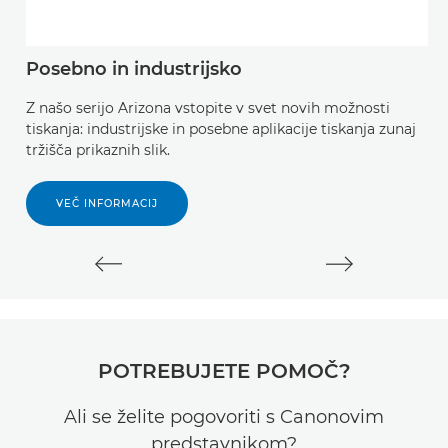
Posebno in industrijsko
P
p
Z našo serijo Arizona vstopite v svet novih možnosti
tiskanja: industrijske in posebne aplikacije tiskanja zunaj
Ra
tržišča prikaznih slik.
n
p
ve
VEČ INFORMACIJ
POTREBUJETE POMOČ?
Ali se želite pogovoriti s Canonovim
predstavnikom?