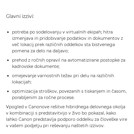
Glavni izzivi:
potreba po sodelovanju v virtualnih ekipah; hitra
izmenjava in pridobivanje podatkov in dokumentov z
več lokacij prek različnih oddelkov sta bistvenega
pomena za delo na daljavo;
prehod z ročnih opravil na avtomatizirane postopke za
kadrovske dokumente;
omejevanje varnostnih težav pri delu na različnih
lokacijah;
optimizacija stroškov, povezanih s tiskanjem in časom,
porabljenim za ročne procese.
Vpogled v Canonove rešitve hibridnega delovnega okolja
v kombinaciji s predstavitvijo v živo bo pokazal, kako
lahko Canon predstavlja podporo oddelku za človeške vire
v vašem podjetju pri reševanju naštetih izzivov.