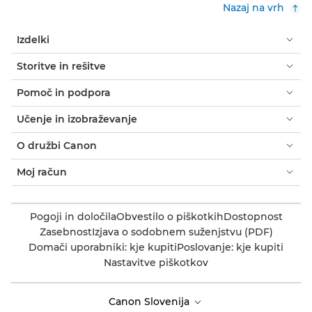
Nazaj na vrh
Izdelki
Storitve in rešitve
Pomoč in podpora
Učenje in izobraževanje
O družbi Canon
Moj račun
Pogoji in določila
Obvestilo o piškotkih
Dostopnost
Zasebnost
Izjava o sodobnem suženjstvu (PDF)
Domači uporabniki: kje kupiti
Poslovanje: kje kupiti
Nastavitve piškotkov
Canon Slovenija