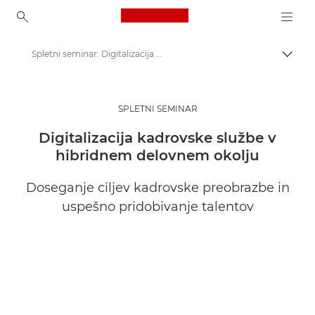
Canon Logo, back to ho
Spletni seminar: Digitalizacija človeških virov v hibridnem delovnem okolju
Prekl
Canon
Rešitve in storitve
SPLETNI SEMINAR
Vpogledi
Digitalizacija kadrovske službe v
hibridnem delovnem okolju
Canonovi poslovni spletni seminarji
Doseganje ciljev kadrovske preobrazbe in
uspešno pridobivanje talentov