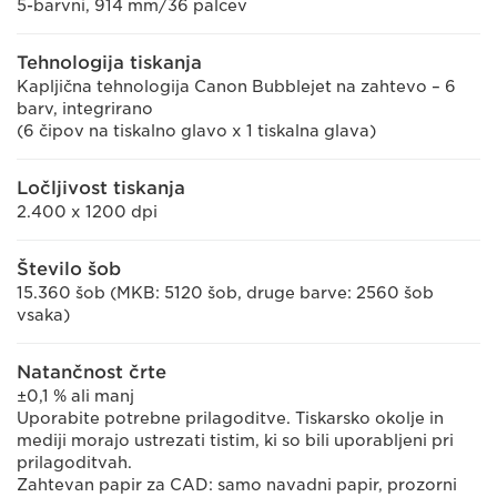
5-barvni, 914 mm/36 palcev
Tehnologija tiskanja
Kapljična tehnologija Canon Bubblejet na zahtevo – 6
barv, integrirano
(6 čipov na tiskalno glavo x 1 tiskalna glava)
Ločljivost tiskanja
2.400 x 1200 dpi
Število šob
15.360 šob (MKB: 5120 šob, druge barve: 2560 šob
vsaka)
Natančnost črte
±0,1 % ali manj
Uporabite potrebne prilagoditve. Tiskarsko okolje in
mediji morajo ustrezati tistim, ki so bili uporabljeni pri
prilagoditvah.
Zahtevan papir za CAD: samo navadni papir, prozorni