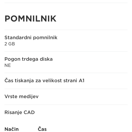
POMNILNIK
Standardni pomnilnik
2 GB
Pogon trdega diska
NE
Čas tiskanja za velikost strani A1
Vrste medijev
Risanje CAD
Način
Čas