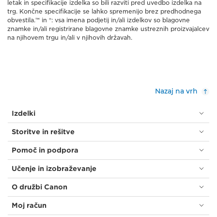
letak in specifikacije izdelka so bili razviti pred uvedbo izdelka na
trg. Končne specifikacije se lahko spremenijo brez predhodnega
obvestila.™ in ®: vsa imena podjetij in/ali izdelkov so blagovne
znamke in/ali registrirane blagovne znamke ustreznih proizvajalcev
na njihovem trgu in/ali v njihovih državah.
Nazaj na vrh
Izdelki
Storitve in rešitve
Pomoč in podpora
Učenje in izobraževanje
O družbi Canon
Moj račun