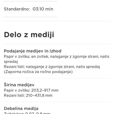
Standardno:
03:10 min
Delo z mediji
Podajanje medijev in izhod
Papir v zvitku: en zvitek, nalaganje z zgornje strani, natis
spredaj
Rezani listi: nalaganje z zgornje strani, natis spredaj
(Zaporna ročica za ročno podajanje)
Širina medijev
Papir v zvitku: 203,2–917 mm
Rezani listi: 210–431,8 mm
Debelina medija
Zvitek/rez: 0,07–0,8 mm