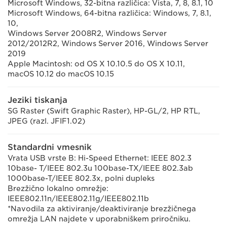
Microsoft Windows, 32-bitna različica: Vista, 7, 8, 8.1, 10
Microsoft Windows, 64-bitna različica: Windows, 7, 8.1,
10,
Windows Server 2008R2, Windows Server
2012/2012R2, Windows Server 2016, Windows Server
2019
Apple Macintosh: od OS X 10.10.5 do OS X 10.11,
macOS 10.12 do macOS 10.15
Jeziki tiskanja
SG Raster (Swift Graphic Raster), HP-GL/2, HP RTL,
JPEG (razl. JFIF1.02)
Standardni vmesnik
Vrata USB vrste B: Hi-Speed Ethernet: IEEE 802.3
10base- T/IEEE 802.3u 100base-TX/IEEE 802.3ab
1000base-T/IEEE 802.3x, polni dupleks
Brezžično lokalno omrežje:
IEEE802.11n/IEEE802.11g/IEEE802.11b
*Navodila za aktiviranje/deaktiviranje brezžičnega
omrežja LAN najdete v uporabniškem priročniku.