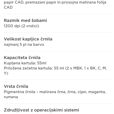
papir CAD, premazani papir in prosojna matirana folija
CAD
Razmik med šobami
1200 dpi (2 vrstici)
Velikost kapljice črnila
najmanj 5 pl na barvo
Kapaciteta črnila
Kupljena kartuša: 55ml
Priložena začetna kartuša: 55 ml (2 x MBK, 1 x BK, C, M,
Y)
Vrsta črnila
Pigmentna črnila – matirana črna, črna, cijan, magenta,
rumena
Združljivost z operacijskimi sistemi