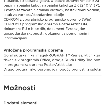
Tiskalnik, 1 x tiskalna glava, 3-palčni osnovni vmesnik za
papir, napajalni kabel, napajalni kabel za ZK (240 V, 3P),
1 komplet začetnih črnilnih vložkov, nastavitveni vodnik,
letak za varnost/standardno okolje
CD-ROM z uporabniško programsko opremo (Win)
CD-ROM s programsko opremo PosterArtist Lite,
dokument EU o biocidih, dokument Evroazijske
gospodarske skupnosti, dokument s pomembnimi
informacijami
Priložena programska oprema
Gonilnik tiskalnika imagePROGRAF TM-Series, vtičnik za
tiskanje v programih Office, orodje Quick Utility Toolbox
in programska oprema PosterArtist Lite
Drugo programsko opremo je mogoče prenesti iz spleta
Možnosti
Dodatni elementi