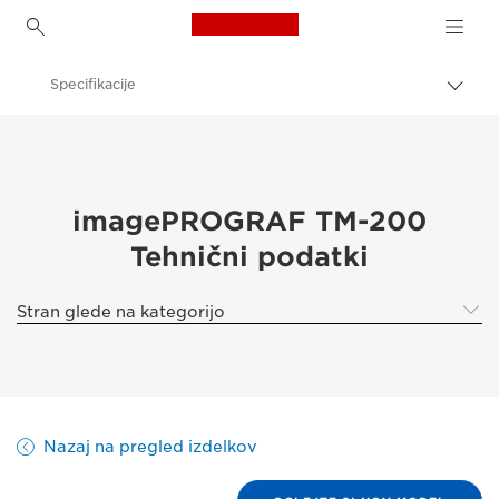
Canon Logo, back to h
Specifikacije
Prekl
pot
Canon
Rešitve in storitve
Poslovni izdelki
imagePROGRAF TM-200
Tehnični podatki
High-Quality Large Format Printers for CAD/GIS and Stunning Graphics
imagePROGRAF TM-200: natančnost in učinkovitost tiskanja
Stran glede na kategorijo
Nazaj na pregled izdelkov