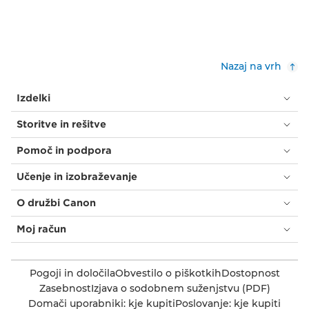
Nazaj na vrh
Izdelki
Storitve in rešitve
Pomoč in podpora
Učenje in izobraževanje
O družbi Canon
Moj račun
Pogoji in določila
Obvestilo o piškotkih
Dostopnost
Zasebnost
Izjava o sodobnem suženjstvu (PDF)
Domači uporabniki: kje kupiti
Poslovanje: kje kupiti