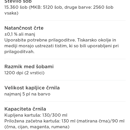
Število šob
15.360 šob (MKB: 5120 šob, druge barve: 2560 šob
vsaka)
Natančnost črte
±0,1 % ali manj
Uporabite potrebne prilagoditve. Tiskarsko okolje in
mediji morajo ustrezati tistim, ki so bili uporabljeni pri
prilagoditvah.
Razmik med šobami
1200 dpi (2 vrstici)
Velikost kapljice črnila
najmanj 5 pl na barvo
Kapaciteta črnila
Kupljena kartuša: 130/300 ml
Priložena začetna kartuša: 130 ml (matirana črna)/90 ml
(črna, cijan, magenta, rumena)