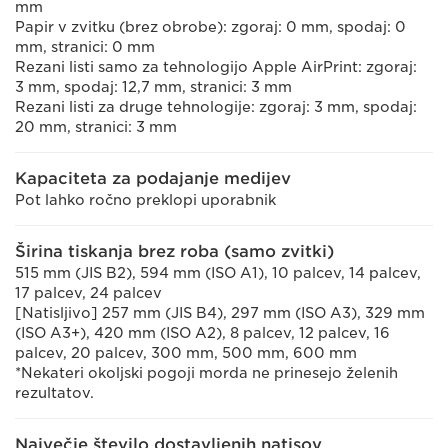
mm
Papir v zvitku (brez obrobe): zgoraj: 0 mm, spodaj: 0
mm, stranici: 0 mm
Rezani listi samo za tehnologijo Apple AirPrint: zgoraj:
3 mm, spodaj: 12,7 mm, stranici: 3 mm
Rezani listi za druge tehnologije: zgoraj: 3 mm, spodaj:
20 mm, stranici: 3 mm
Kapaciteta za podajanje medijev
Pot lahko ročno preklopi uporabnik
Širina tiskanja brez roba (samo zvitki)
515 mm (JIS B2), 594 mm (ISO A1), 10 palcev, 14 palcev,
17 palcev, 24 palcev
[Natisljivo] 257 mm (JIS B4), 297 mm (ISO A3), 329 mm
(ISO A3+), 420 mm (ISO A2), 8 palcev, 12 palcev, 16
palcev, 20 palcev, 300 mm, 500 mm, 600 mm
*Nekateri okoljski pogoji morda ne prinesejo želenih
rezultatov.
Največje število dostavljenih natisov