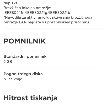
dupleks
Brezžično lokalno omrežje:
IEEE802.11n/IEEE802.11g/IEEE802.11b
*Navodila za aktiviranje/deaktiviranje brezžičnega
omrežja LAN najdete v uporabniškem priročniku.
POMNILNIK
Standardni pomnilnik
2 GB
Pogon trdega diska
Ni na voljo
Hitrost tiskanja