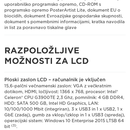
uporabniško programsko opremo, CD-ROM s
programsko opremo PosterArtist Lite, dokument EU o
biocidih, dokument Evroazijske gospodarske skupnosti,
dokument s pomembnimi informacijami, kratka navodila
in list za poravnavo tiskalne glave
RAZPOLOŽLJIVE
MOŽNOSTI ZA LCD
Ploski zaslon LCD – računalnik je vključen
15,6-palčni večnamenski zaslon: VGA z večkratnim
dotikom, HDMI, ločljivost: 1366 x 768, procesor: Intel®
Celeron® CPU G3900TE 2,3 Ghz, pomnilnik: 4 GB DDR4,
HDD: SATA 500 GB, Intel HD Graphics, LAN:
10/100/1000 Mbit (integriran), 3 x USB3 in 1 x USB2, 1 x
GbE (zadaj), gumb za vklop/izklop in 1 x USB3 (spredaj),
operacijski sistem: Windows 10 Enterprise 2015 LTSB 64
(3)
bit
.