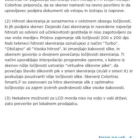
Colortrac priporoča, da se skener namesti na ravno površino in da
upravljavec podpira dokument ob vstopu in izstopu iz naprave.
(2) Hitrost skeniranja je sorazmerna v celotnem obsegu ločljivosti,
ki jih podpira skener. Dejanski časi skeniranja in navedene največje
hitrosti so odvisni od učinkovitosti gostitelja in niso zagotovljeni za
vse vrste medijev. Pristno zajemanje slik ločljivosti 200 x 200 dpi.
Naši tekmeci hitrosti skeniranja označujejo z načini "Turbo",
"Običajno" ali "Visoka hitrost", ki zmanjšajo kakovost slike, in
obenem govorijo o dvojnem povečanju ločljivosti skeniranja. Ti
načini uporabljajo interpolacijo programske opreme, s katero iz
skenov nižje ločljivosti ustvarijo "virtualne slikovne pike", da
povečajo število slikovnih pik v smeri skeniranja (in/ali v smeri X) in
poskušajo poustvariti višje ločljivosti slike. Skenerji Colortrac
SmartLF so zasnovani za hitro skeniranje slik z optimalno
ločljivostjo za zajem izvirnih podrobnosti slike visoke kakovosti.
(3) Nekatere možnosti za LCD morda niso na voljo v vaši državi,
zato preverite pri lokalnem prodajalcu.
Nazaj na vrh