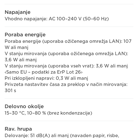
Napajanje
Vhodno napajanje: AC 100–240 V (50–60 Hz)
Poraba energije
Poraba energije (uporaba ožičenega omrežja LAN): 107
W ali manj
V stanju mirovanja (uporaba ožičenega omrežja LAN):
3,6 W ali manj
V stanju mirovanja (uporaba vseh vrat): 3,6 W ali manj
‹Samo EU – podatki za ErP Lot 26›
Pri izklopljeni napravi: 0,3 W ali manj
Privzeta nastavitev časa za preklop v način mirovanja:
301 s
Delovno okolje
15–30 °C, 10–80 % (brez kondenzacije)
Rav. hrupa
Delovanje: 51 dB(A) ali manj (navaden papir, risbe,