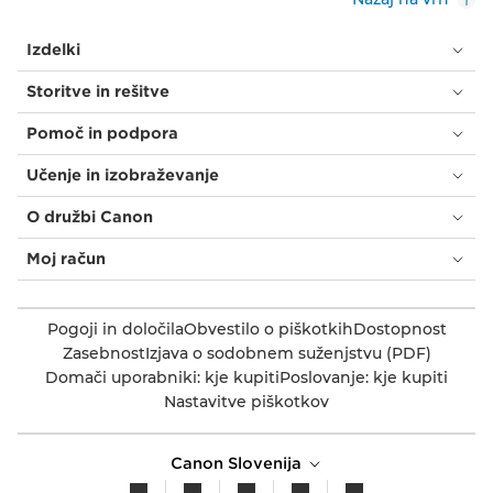
Izdelki
Storitve in rešitve
Pomoč in podpora
Učenje in izobraževanje
O družbi Canon
Moj račun
Pogoji in določila
Obvestilo o piškotkih
Dostopnost
Zasebnost
Izjava o sodobnem suženjstvu (PDF)
Domači uporabniki: kje kupiti
Poslovanje: kje kupiti
Nastavitve piškotkov
Canon Slovenija