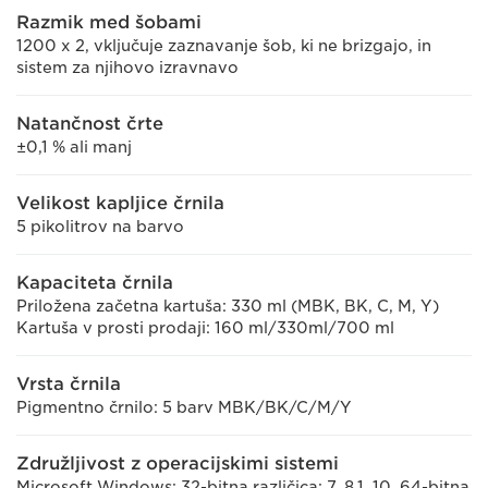
Razmik med šobami
1200 x 2, vključuje zaznavanje šob, ki ne brizgajo, in
sistem za njihovo izravnavo
Natančnost črte
±0,1 % ali manj
Velikost kapljice črnila
5 pikolitrov na barvo
Kapaciteta črnila
Priložena začetna kartuša: 330 ml (MBK, BK, C, M, Y)
Kartuša v prosti prodaji: 160 ml/330ml/700 ml
Vrsta črnila
Pigmentno črnilo: 5 barv MBK/BK/C/M/Y
Združljivost z operacijskimi sistemi
Microsoft Windows: 32-bitna različica: 7, 8.1, 10, 64-bitna