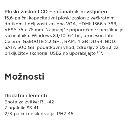
Ploski zaslon LCD – računalnik ni vključen
15,6-palčni kapacitativni ploski zaslon z večkratnim
dotikom. Ločljivosti zaslona VGA, HDMI: 1366 x 768,
VESA 75 x 75 mm. Najmanjše priporočene specifikacije
računalnika: Windows 8.1/10–64 bit, procesor: Intel
Celeron G3900TE 2,3 GHz, RAM: 4 GB DDR4, HDD:
SATA 500 GB, podatkovni vhod, združljiv z USB3, za
(3)
priključitev skenerja, USB2 ne uporabljajte
.
Možnosti
Dodatni elementi
Enota za zvitke: RU-42
Zlagalnik: SS-41
2/3-palčni nosilec valja: RH2-45