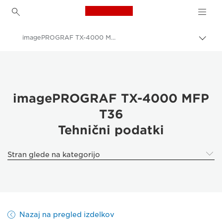
Canon Logo, back to h
imagePROGRAF TX-4000 MFP T36
Prekl
pot
Canon
Rešitve in storitve
Poslovni izdelki
imagePROGRAF TX-4000 MFP
T36
High-Quality Large Format Printers for CAD/GIS and Stunning Graphics
Tehnični podatki
imagePROGRAF TX-4000 MFP T36: hitrost in učinkovitost tiskanja
Stran glede na kategorijo
Nazaj na pregled izdelkov