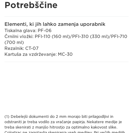
Potrebščine
Elementi, ki jih lahko zamenja uporabnik
Tiskalna glava: PF-06
Črnilni vložki: PFI-110 (160 ml)/PFI-310 (330 ml)/PFI-710
(700 ml)
Rezalnik: CT-07
Kartuša za vzdrževanje: MC-30
(1) Debelejši dokumenti do 2 mm morajo biti prilagodljivi in
odstraniti je treba vodilo za vračanje papirja. Nekatere medije je
treba skenirati z manjšo hitrostjo za optimalno kakovost slike.
Colortrac ne zagotavlja skeniranja vseh medijev. Pri večjih medijih