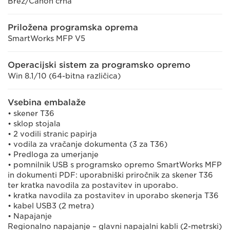
Brez/Canon črna
Priložena programska oprema
SmartWorks MFP V5
Operacijski sistem za programsko opremo
Win 8.1/10 (64-bitna različica)
Vsebina embalaže
• skener T36
• sklop stojala
• 2 vodili stranic papirja
• vodila za vračanje dokumenta (3 za T36)
• Predloga za umerjanje
• pomnilnik USB s programsko opremo SmartWorks MFP
in dokumenti PDF: uporabniški priročnik za skener T36
ter kratka navodila za postavitev in uporabo.
• kratka navodila za postavitev in uporabo skenerja T36
• kabel USB3 (2 metra)
• Napajanje
Regionalno napajanje – glavni napajalni kabli (2-metrski)