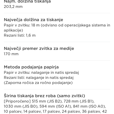
Najm. dolžina tiskanja
203,2 mm
Največja dolžina za tiskanje
Papir v zvitku: 18 m (odvisno od operacijskega sistema in
aplikacije)
Rezani listi: 1,6 m
Največji premer zvitka za medije
170 mm
Metoda podajanja papirja
Papir v zvitku: nalaganje in natis spredaj
Rezani listi: nalaganje in natis spredaj
(Zaporna ročica za ročno podajanje)
Širina tiskanja brez roba (samo zvitki)
[Priporočeno] 515 mm (JIS B2), 728 mm (JIS B1),
1030 mm (JIS B0), 594 mm (ISO A1), 841 mm (ISO A0),
10 palcev, 14 palcev, 17 palcev, 24 palcev, 36 palcev, 42