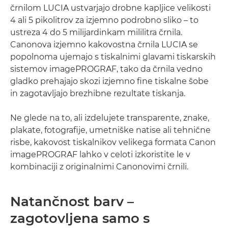
črnilom LUCIA ustvarjajo drobne kapljice velikosti
4 ali 5 pikolitrov za izjemno podrobno sliko – to
ustreza 4 do 5 milijardinkam mililitra črnila.
Canonova izjemno kakovostna črnila LUCIA se
popolnoma ujemajo s tiskalnimi glavami tiskarskih
sistemov imagePROGRAF, tako da črnila vedno
gladko prehajajo skozi izjemno fine tiskalne šobe
in zagotavljajo brezhibne rezultate tiskanja.
Ne glede na to, ali izdelujete transparente, znake,
plakate, fotografije, umetniške natise ali tehnične
risbe, kakovost tiskalnikov velikega formata Canon
imagePROGRAF lahko v celoti izkoristite le v
kombinaciji z originalnimi Canonovimi črnili.
Natančnost barv –
zagotovljena samo s