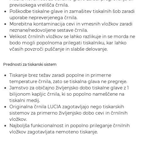
previsokega vrelišča črnila.
Poškodbe tiskalne glave in zamašitev tiskalnih šob zaradi
uporabe nepreverjenega črnila.
Morebitna kontaminacija cevi in vmesnih vložkov zaradi
neznane/nedovoljene sestave črnila.
Velikost črnilnih vložkov se lahko razlikuje in se morda ne
bodo mogli popolnoma prilegati tiskalniku, kar lahko
včasih povzroči puščanje in slabše delovanje.
Prednosti za tiskarski sistem
Tiskanje brez težav zaradi popolne in primerne
temperature črnila, zato se tiskalna glava ne pregreje.
Jamstvo za običajno življenjsko dobo tiskalne glave z 1
bilijonom kapljic črnila, ki so popolno nameščene na
tiskalni medij.
Originalna črnila LUCIA zagotavljajo nego tiskarskih
sistemov za primerno življenjsko dobo cevi in črnilnih
vložkov.
Najboljša funkcionalnost in popolno prileganje črnilnih
vložkov zagotavljata nemoteno tiskanje.