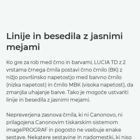
Linije in besedila z jasnimi
mejami
Ko gre za rob med črno in barvami, LUCIA TD z 2
vrstama črnega črnila postavi črno črnilo (BK) z
nižjo površinsko napetostjo med barvno črnilo
(nizka napetost) in črnilo MBK (visoka napetost), da
zmanjša uhajanje barve. Tako je mogoče ustvariti
linije in besedila z jasnimi mejami.
Nepreverjena zasnova črnila, ki ni Canonovo, ni
prilagojena Canonovim tiskarskim sistemom
imagePROGRAF in pogosto ne vsebuje enake
sestave. Nekatere sestavine in nadomestki, ki niso