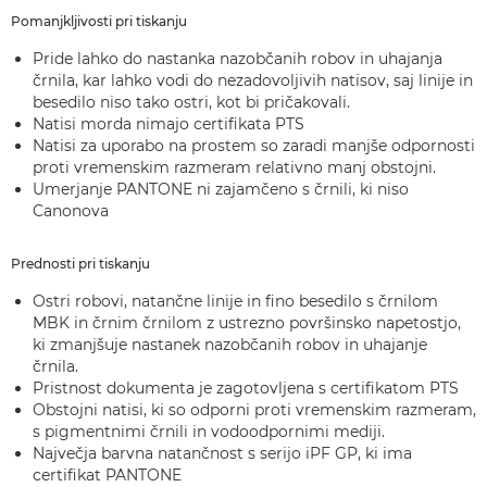
Pomanjkljivosti pri tiskanju
Pride lahko do nastanka nazobčanih robov in uhajanja
črnila, kar lahko vodi do nezadovoljivih natisov, saj linije in
besedilo niso tako ostri, kot bi pričakovali.
Natisi morda nimajo certifikata PTS
Natisi za uporabo na prostem so zaradi manjše odpornosti
proti vremenskim razmeram relativno manj obstojni.
Umerjanje PANTONE ni zajamčeno s črnili, ki niso
Canonova
Prednosti pri tiskanju
Ostri robovi, natančne linije in fino besedilo s črnilom
MBK in črnim črnilom z ustrezno površinsko napetostjo,
ki zmanjšuje nastanek nazobčanih robov in uhajanje
črnila.
Pristnost dokumenta je zagotovljena s certifikatom PTS
Obstojni natisi, ki so odporni proti vremenskim razmeram,
s pigmentnimi črnili in vodoodpornimi mediji.
Največja barvna natančnost s serijo iPF GP, ki ima
certifikat PANTONE