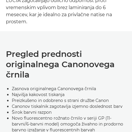
LUCIA zagotavljajo odlično odpornost proti
vremenskim vplivom brez laminiranja do 6
mesecev, kar je idealno za privlačne natise na
prostem.
Pregled prednosti
originalnega Canonovega
črnila
Zasnova originalnega Canonovega črnila
Najvišja kakovost tiskanja
Preizkušeno in odobreno s strani družbe Canon
Canonov tiskalnik zagotavlja izjemno doslednost barv
Širok barvni razpon
Novo fluorescentno rožnato črnilo v seriji GP (11-
barvni/6-barvni model) omogoča živahno in prodorno
barvno izražanje v fluorescentnih barvah