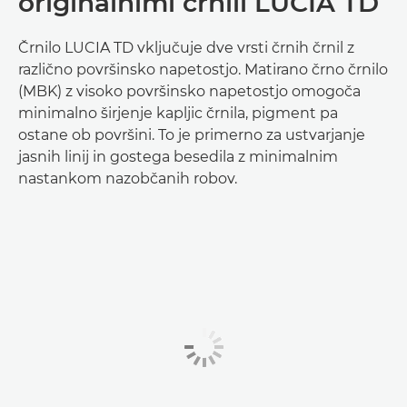
originalnimi črnili LUCIA TD
Črnilo LUCIA TD vključuje dve vrsti črnih črnil z
različno površinsko napetostjo. Matirano črno črnilo
(MBK) z visoko površinsko napetostjo omogoča
minimalno širjenje kapljic črnila, pigment pa
ostane ob površini. To je primerno za ustvarjanje
jasnih linij in gostega besedila z minimalnim
nastankom nazobčanih robov.