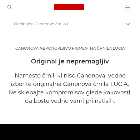
Canon Logo, back to ho
Originalno Canonovo črnilo LUCIA – poslovni izdelki
Prekl
Canon
Rešitve in storitve
CANONOVA NEPONOVLJIVO PIGMENTNA ČRNILA LUCIA
Poslovni izdelki
Original je nepremagljiv
Canon Consumables for Businesses
Namesto črnil, ki niso Canonova, vedno
izberite originalna Canonova črnila LUCIA.
Ne sklepajte kompromisov glede kakovosti,
da boste vedno varni pri natisih.