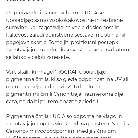
Pri proizvodnji Canonovih črnil LUCIA se
uporabljajo samo visokokakovostne in testirane
surovine, kar zagotavlja največjo doslednost in
kakovost zaradi edinstvene sestave in optimalnih
pogojev tiskanja. Temeljiti preizkusni postopki
zagotavljajo dosledno kakovost tiskanja, na katero
se lahko v celoti zanesete.
Vsi tiskalniki imagePROGRAF uporabljajo
pigmentna črnila, ki so glede odpornosti na UV ali
ozon močnejša od barvil. Zato bodo natisi s
pigmentnimi črnili Canon trajali razmeroma dlje
časa, ne da bi pri tem opazno zbledeli.
Pigmentna črnila LUCIA so odporna na vlago in
zagotavljajo popoln videz tudi na prostem. Natisi s
Canonovimi vodoodpornimi mediji s črnilom