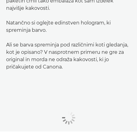
paketih črnil tako embalaža kot sam izdelek
najvišje kakovosti.
Natančno si oglejte edinstven hologram, ki
spreminja barvo.
Ali se barva spreminja pod različnimi koti gledanja,
kot je opisano? V nasprotnem primeru ne gre za
original in morda ne odraža kakovosti, ki jo
pričakujete od Canona.