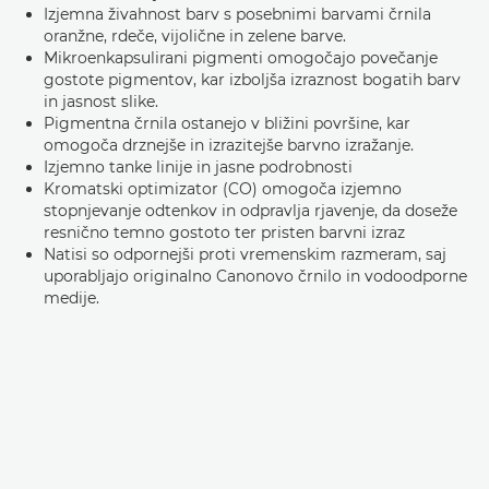
Izjemna živahnost barv s posebnimi barvami črnila
oranžne, rdeče, vijolične in zelene barve.
Mikroenkapsulirani pigmenti omogočajo povečanje
gostote pigmentov, kar izboljša izraznost bogatih barv
in jasnost slike.
Pigmentna črnila ostanejo v bližini površine, kar
omogoča drznejše in izrazitejše barvno izražanje.
Izjemno tanke linije in jasne podrobnosti
Kromatski optimizator (CO) omogoča izjemno
stopnjevanje odtenkov in odpravlja rjavenje, da doseže
resnično temno gostoto ter pristen barvni izraz
Natisi so odpornejši proti vremenskim razmeram, saj
uporabljajo originalno Canonovo črnilo in vodoodporne
medije.