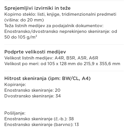
Sprejemljivi izvirniki in teže
Kopirno steklo: listi, knjige, tridimenzionalni predmeti
(višina: do 20 mm)
Teža listnih medijev za podajalnik dokumentov:
Enostransko/dvostransko neprekinjeno skeniranje: od
50 do 105 g/m²
Podprte velikosti medijev
Velikost listnih medijev: A4R, B5R, A5R, A6R
Velikost po meri: od 105 x 128 mm do 215,9 x 355,6 mm
Hitrost skeniranja (ipm: BW/CL, A4)
Kopiranje:
Enostransko skeniranje: 20
Dvostransko skeniranje: 34
Pošiljanje:
Enostransko skeniranje (č.-b.): 38
Enostransko skeniranje (barvno): 13