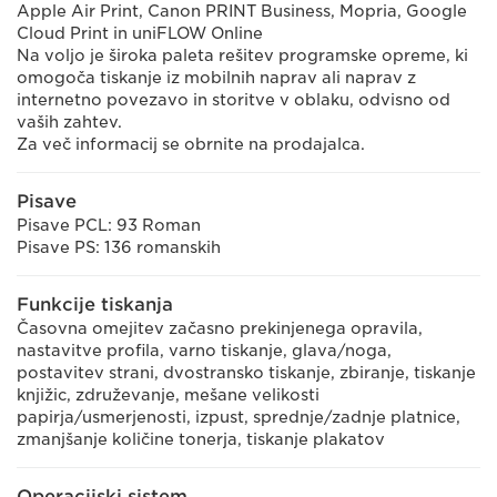
Apple Air Print, Canon PRINT Business, Mopria, Google
Cloud Print in uniFLOW Online
Na voljo je široka paleta rešitev programske opreme, ki
omogoča tiskanje iz mobilnih naprav ali naprav z
internetno povezavo in storitve v oblaku, odvisno od
vaših zahtev.
Za več informacij se obrnite na prodajalca.
Pisave
Pisave PCL: 93 Roman
Pisave PS: 136 romanskih
Funkcije tiskanja
Časovna omejitev začasno prekinjenega opravila,
nastavitve profila, varno tiskanje, glava/noga,
postavitev strani, dvostransko tiskanje, zbiranje, tiskanje
knjižic, združevanje, mešane velikosti
papirja/usmerjenosti, izpust, sprednje/zadnje platnice,
zmanjšanje količine tonerja, tiskanje plakatov
Operacijski sistem