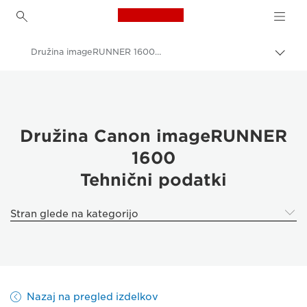
Canon Logo, back to h
Družina imageRUNNER 1600 – Specifikacije
Prekl
pot
Canon
Rešitve in storitve
Poslovni izdelki
Družina Canon imageRUNNER
1600
Poslovni tiskalniki in faksi
Tehnični podatki
Večfunkcijski tiskalniki – večnamenski tiskalniki
Večnamenski črno-beli tiskalniki
Stran glede na kategorijo
Družina imageRUNNER 1600
Nazaj na pregled izdelkov