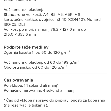
Večnamenski pladenj:
Standardne velikosti: A4, B5, A5, A5R, A6
kartotečne kartice, ovojnice [št. 10 (COM 10), Monarch,
ISO-C5, DL]
Velikost po meri: najmanj 76,2 × 127,0 mm do
216,0 × 355,6 mm
Podprte teže medijev
Zgornja kaseta 1: od 60 do 120 g/m²
Večnamenski pladenj: od 60 do 199 g/m²
Obojestransko: od 60 do 120 g/m²
Čas ogrevanja
Po vklopu: 14 sekund ali manj*
Po načinu mirovanja: 4 sekund ali manj
* Čas od vklopa naprave do pripravljenosti za kopiranje
(ne rezervacije tiskanja).