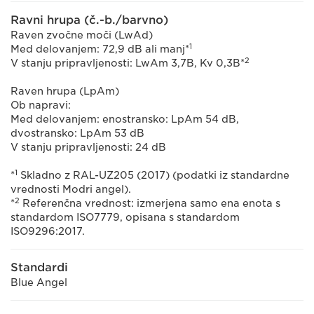
Ravni hrupa (č.-b./barvno)
Raven zvočne moči (LwAd)
1
Med delovanjem: 72,9 dB ali manj*
2
V stanju pripravljenosti: LwAm 3,7B, Kv 0,3B*
Raven hrupa (LpAm)
Ob napravi:
Med delovanjem: enostransko: LpAm 54 dB,
dvostransko: LpAm 53 dB
V stanju pripravljenosti: 24 dB
1
*
Skladno z RAL-UZ205 (2017) (podatki iz standardne
vrednosti Modri angel).
2
*
Referenčna vrednost: izmerjena samo ena enota s
standardom ISO7779, opisana s standardom
ISO9296:2017.
Standardi
Blue Angel