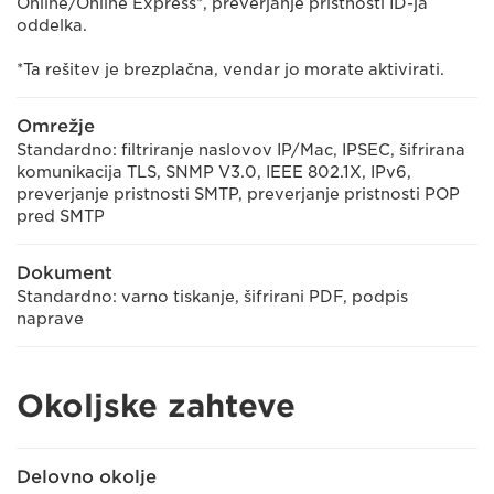
Online/Online Express*, preverjanje pristnosti ID-ja
oddelka.
*Ta rešitev je brezplačna, vendar jo morate aktivirati.
Omrežje
Standardno: filtriranje naslovov IP/Mac, IPSEC, šifrirana
komunikacija TLS, SNMP V3.0, IEEE 802.1X, IPv6,
preverjanje pristnosti SMTP, preverjanje pristnosti POP
pred SMTP
Dokument
Standardno: varno tiskanje, šifrirani PDF, podpis
naprave
Okoljske zahteve
Delovno okolje