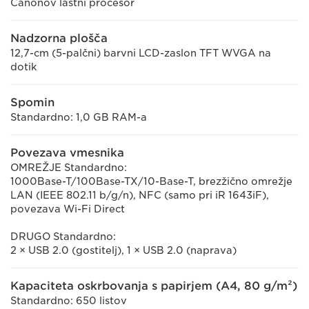
Canonov lastni procesor
Nadzorna plošča
12,7-cm (5-palčni) barvni LCD-zaslon TFT WVGA na
dotik
Spomin
Standardno: 1,0 GB RAM-a
Povezava vmesnika
OMREŽJE Standardno:
1000Base-T/100Base-TX/10-Base-T, brezžično omrežje
LAN (IEEE 802.11 b/g/n), NFC (samo pri iR 1643iF),
povezava Wi-Fi Direct
DRUGO Standardno:
2 × USB 2.0 (gostitelj), 1 × USB 2.0 (naprava)
Kapaciteta oskrbovanja s papirjem (A4, 80 g/m²)
Standardno: 650 listov