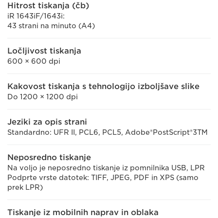
Hitrost tiskanja (čb)
iR 1643iF/1643i:
43 strani na minuto (A4)
Ločljivost tiskanja
600 × 600 dpi
Kakovost tiskanja s tehnologijo izboljšave slike
Do 1200 × 1200 dpi
Jeziki za opis strani
Standardno: UFR II, PCL6, PCL5, Adobe®PostScript®3TM
Neposredno tiskanje
Na voljo je neposredno tiskanje iz pomnilnika USB, LPR
Podprte vrste datotek: TIFF, JPEG, PDF in XPS (samo
prek LPR)
Tiskanje iz mobilnih naprav in oblaka