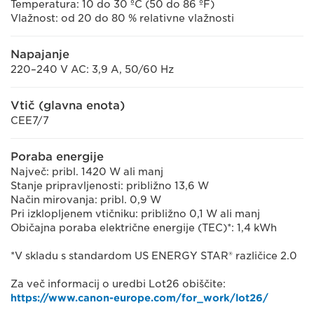
Temperatura: 10 do 30 ºC (50 do 86 ºF)
Vlažnost: od 20 do 80 % relativne vlažnosti
Napajanje
220–240 V AC: 3,9 A, 50/60 Hz
Vtič (glavna enota)
CEE7/7
Poraba energije
Največ: pribl. 1420 W ali manj
Stanje pripravljenosti: približno 13,6 W
Način mirovanja: pribl. 0,9 W
Pri izklopljenem vtičniku: približno 0,1 W ali manj
Običajna poraba električne energije (TEC)*: 1,4 kWh
*V skladu s standardom US ENERGY STAR® različice 2.0
Za več informacij o uredbi Lot26 obiščite:
https://www.canon-europe.com/for_work/lot26/