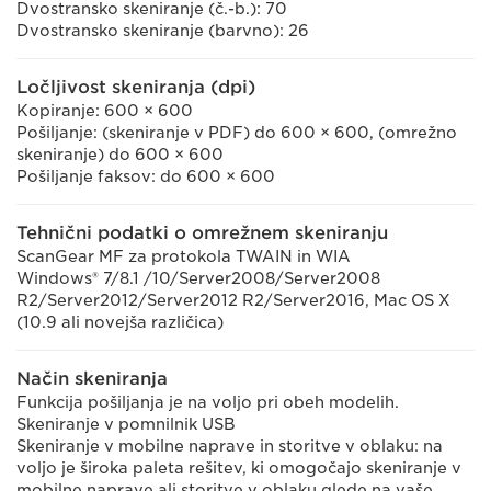
Dvostransko skeniranje (č.-b.): 70
Dvostransko skeniranje (barvno): 26
Ločljivost skeniranja (dpi)
Kopiranje: 600 × 600
Pošiljanje: (skeniranje v PDF) do 600 × 600, (omrežno
skeniranje) do 600 × 600
Pošiljanje faksov: do 600 × 600
Tehnični podatki o omrežnem skeniranju
ScanGear MF za protokola TWAIN in WIA
Windows® 7/8.1 /10/Server2008/Server2008
R2/Server2012/Server2012 R2/Server2016, Mac OS X
(10.9 ali novejša različica)
Način skeniranja
Funkcija pošiljanja je na voljo pri obeh modelih.
Skeniranje v pomnilnik USB
Skeniranje v mobilne naprave in storitve v oblaku: na
voljo je široka paleta rešitev, ki omogočajo skeniranje v
mobilne naprave ali storitve v oblaku glede na vaše