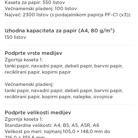
Kaseta za papir: 550 listov
Večnamenski pladenj: 100 listov
Največ: 2300 listov (s podajalnikom papirja PF-C1 (x3))
Izhodna kapaciteta za papir (A4, 80 g/m²)
150 listov
Podprte vrste medijev
Zgornja kaseta 1:
tanki papir, navadni papir, debeli papir, barvni papir,
reciklirani papir, kopirni papir
Večnamenski pladenj:
tanki papir, navadni papir, debeli papir, barvni papir,
reciklirani papir, kopirni papir, nalepke, ovojnice
Podprte velikosti medijev
Zgornja kaseta 1:
Standardne velikosti: A4, B5, A5, A5R, A6
Velikost po meri: najmanj 105,0 × 148,0 mm do
216,0 × 355,6 mm