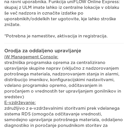
na ravni uporabnika. Funkcija uniFLOW Online Express:
skupaj z ULM imate lahko iz centralne lokacije v oblaku
še več nadzora in označite izdatke po
uporabnikih/oddelkih ter ugotovite, kje lahko stroške
znižate.
*Potrebna je namestitev, aktivacija in registracija.
Orodja za oddaljeno upravljanje
iW Management Console:
strežniška programska oprema za centralizirano
upravljanje skupine naprav (vključno z nadzorovanjem
potrošnega materiala, nadzorovanjem stanja in alarmi,
distribucijo imenikov, konfiguracijskimi nastavitvami,
vdelano programsko opremo, odčitavanjem in
poročanjem o vrednostih ter upravljanjem gonilnikov in
sredstev)
E-vzdrževanje:
združljivo z e-vzdrževalnimi storitvami prek vdelanega
sistema RDS (omogoča odčitavanje vrednosti,
samodejno upravljanje potrošnega materiala, oddaljeno
diagnostiko in poročanje ponudnikom storitev za