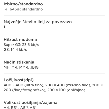
Izbirno/standardno
iR 1643iF: standardno
Največje število linij za povezavo
1.
Hitrost modema
Super G3: 33,6 kb/s
G3: 14,4 kb/s
Način stiskanja
MH, MR, MMR, JBIG
Ločljivost(dpi)
400 × 400 (ultra fino), 200 × 400 (izredno fino), 200 ×
200 (fino/fotografsko), 200 × 100 (običajno)
Velikost pošiljanja/zajema
1
1
1
A4, B5*
, A5*
, A6*