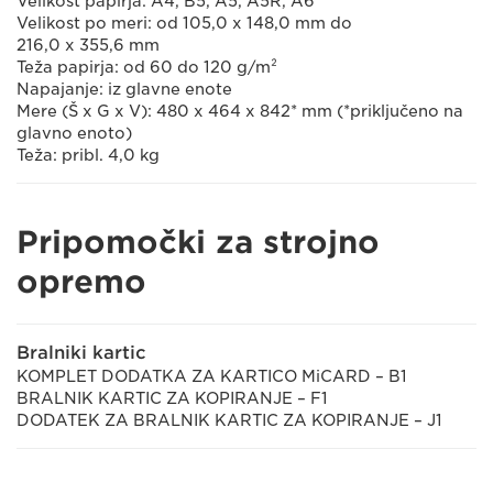
Velikost papirja: A4, B5, A5, A5R, A6
Velikost po meri: od 105,0 x 148,0 mm do
216,0 x 355,6 mm
Teža papirja: od 60 do 120 g/m²
Napajanje: iz glavne enote
Mere (Š x G x V): 480 x 464 x 842* mm (*priključeno na
glavno enoto)
Teža: pribl. 4,0 kg
Pripomočki za strojno
opremo
Bralniki kartic
KOMPLET DODATKA ZA KARTICO MiCARD – B1
BRALNIK KARTIC ZA KOPIRANJE – F1
DODATEK ZA BRALNIK KARTIC ZA KOPIRANJE – J1