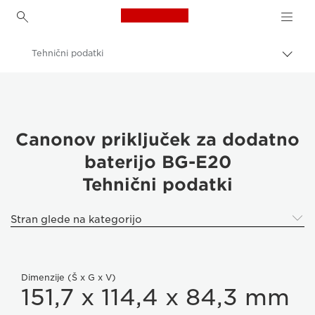
Canon Logo, back to h
Tehnični podatki
Prekl
pot
Canon
Digitalni fotoaparati
Priključek za dodatno baterijo BG-E20
Canonov priključek za dodatno
baterijo BG-E20
Tehnični podatki
Stran glede na kategorijo
Dimenzije (Š x G x V)
151,7 x 114,4 x 84,3 mm