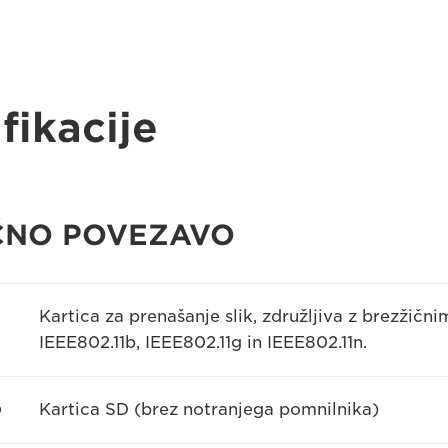
fikacije
IČNO POVEZAVO
Kartica za prenašanje slik, združljiva z brezžič
IEEE802.11b, IEEE802.11g in IEEE802.11n.
o
Kartica SD (brez notranjega pomnilnika)