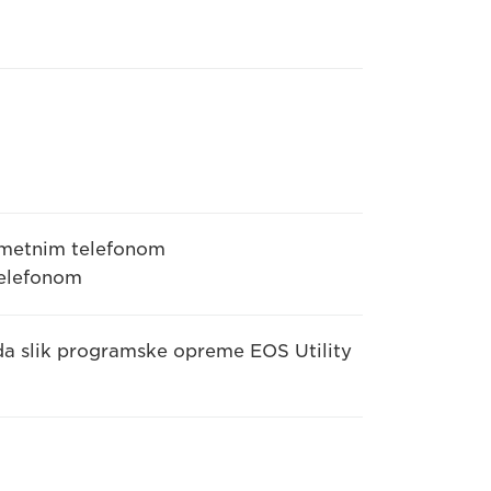
pametnim telefonom
telefonom
eda slik programske opreme EOS Utility