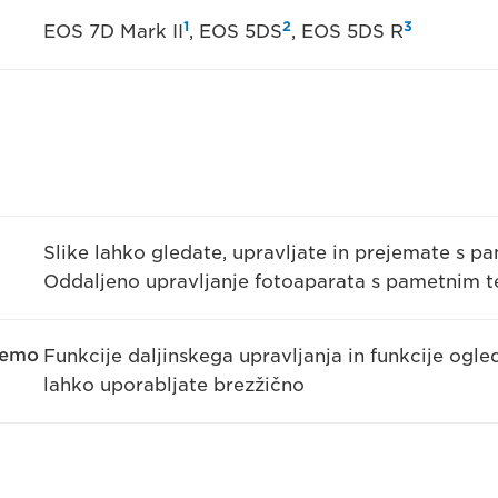
1
2
3
EOS 7D Mark II
, EOS 5DS
, EOS 5DS R
Slike lahko gledate, upravljate in prejemate s 
Oddaljeno upravljanje fotoaparata s pametnim 
remo
Funkcije daljinskega upravljanja in funkcije ogl
lahko uporabljate brezžično