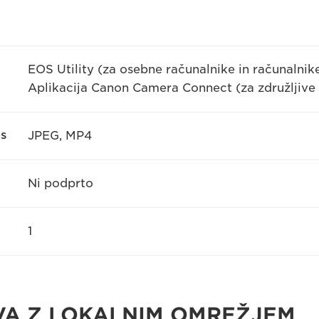
EOS Utility (za osebne računalnike in računalnik
Aplikacija Canon Camera Connect (za združljive
os
JPEG, MP4
Ni podprto
1
VA Z LOKALNIM OMREŽJEM