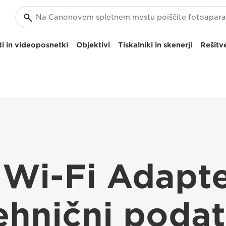
i in videoposnetki
Objektivi
Tiskalniki in skenerji
Rešitve
Wi-Fi Adapt
ehnični podat