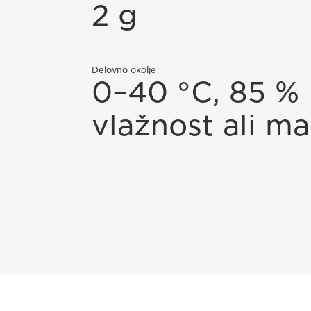
2 g
Delovno okolje
0–40 °C, 85 %
vlažnost ali ma