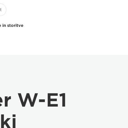
 in storitve
er W-E1
ki