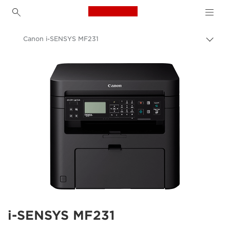
Canon Logo, back to h
Canon i-SENSYS MF231
Prekl
pot
Canon
i-SENSYS MF231