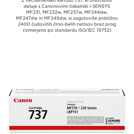
Z večnamensko kartušo 737, ki brezhibno
deluje s Canonovimi tiskalniki i-SENSYS
MF231, MF232w, MF237w, MF244dw,
MF247dw in MF249dw, si zagotovite približno
2400 čudovitih črno-belih natisov brez prog
(izmerjeno po standardu ISO/IEC 19752)