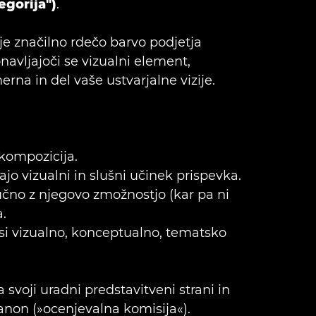
egorija")
.
uje značilno rdečo barvo podjetja
navljajoči se vizualni element,
rna in del vaše ustvarjalne vizije.
 kompozicija.
jo vizualni in slušni učinek prispevka.
jučno z njegovo zmožnostjo (kar pa ni
.
isi vizualno, konceptualno, tematsko
svoji uradni predstavitveni strani in
anon (»ocenjevalna komisija«).