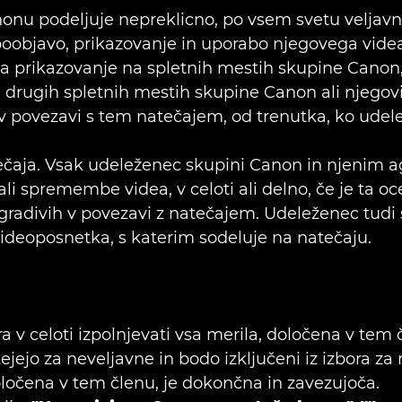
onu podeljuje nepreklicno, po vsem svetu veljavno,
 poobjavo, prikazovanje in uporabo njegovega vid
na prikazovanje na spletnih mestih skupine Canon
h drugih spletnih mestih skupine Canon ali njegov
) v povezavi s tem natečajem, od trenutka, ko udel
atečaja. Vsak udeleženec skupini Canon in njeni
ali spremembe videa, v celoti ali delno, če je ta 
gradivih v povezavi z natečajem. Udeleženec tudi 
videoposnetka, s katerim sodeluje na natečaju.
v celoti izpolnjevati vsa merila, določena v tem čl
tejejo za neveljavne in bodo izključeni iz izbora z
določena v tem členu, je dokončna in zavezujoča.