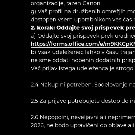
organizacije, razen Canon.
g) Vaš profil na družbenih omrežjih mo
dostopen vsem uporabnikom ves čas 
2. korak: Oddajte svoj prispevek p
a) Oddajte svoj prispevek prek uradn
https://forms.office.com/e/m9KKCp
b) Vsak udeleženec lahko v času trajan
ne sme oddati nobenih dodatnih prisp
Več prijav istega udeleženca je strogo
2.4 Nakup ni potreben. Sodelovanje na
2.5 Za prijavo potrebujete dostop do in
2.6 Nepopolni, neveljavni ali neprimer
2026, ne bodo upravičeni do objave ali