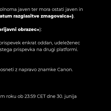
polnoma javen ter mora ostati javen in
datum razglasitve zmagovalca«)
.
prijavni obrazec«
):
e prispevek enkrat oddan, udeleženec
tega prispevka na drugi platformi.
o posneti z napravo znamke Canon.
em roku ob 23:59 CET dne 30. junija