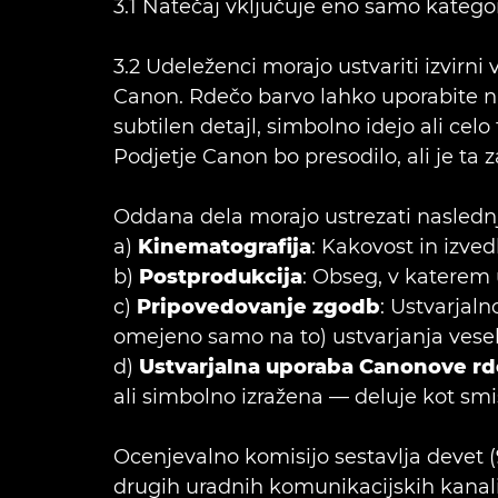
3.1 Natečaj vključuje eno samo kategor
3.2 Udeleženci morajo ustvariti izvirni
Canon. Rdečo barvo lahko uporabite na 
subtilen detajl, simbolno idejo ali cel
Podjetje Canon bo presodilo, ali je ta 
Oddana dela morajo ustrezati nasledn
a)
Kinematografija
: Kakovost in izve
b)
Postprodukcija
: Obseg, v katerem u
c)
Pripovedovanje zgodb
: Ustvarjal
omejeno samo na to) ustvarjanja vesele
d)
Ustvarjalna uporaba Canonove rd
ali simbolno izražena — deluje kot sm
Ocenjevalno komisijo sestavlja devet (9
drugih uradnih komunikacijskih kanali