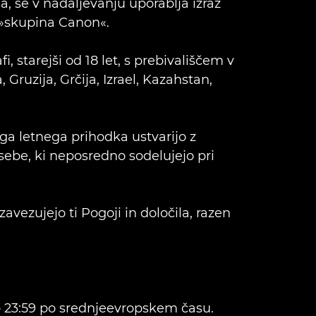
a, se v nadaljevanju uporablja izraz
 »skupina Canon«.
i, starejši od 18 let, s prebivališčem v
Gruzija, Grčija, Izrael, Kazahstan,
ega letnega prihodka ustvarijo z
osebe, ki neposredno sodelujejo pri
zavezujejo ti Pogoji in določila, razen
 do 23:59 po srednjeevropskem času.