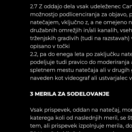
2.7 Z oddajo dela vsak udeleženec Can
možnostjo podlicenciranja za objavo,
natečajem, vključno z, a ne omejeno 
družabnih omrežjih in/ali kanalih, vse
trženjskih gradivih (tudi na razstavah
opisano v točki
2.2, pa do enega leta po zaključku n
podeljuje tudi pravico do moderiranja 
spletnem mestu natečaja ali v drugih 
naveden kot videograf ali ustvarjalec 
3 MERILA ZA SODELOVANJE
Vsak prispevek, oddan na natečaj, mora 
katerega koli od naslednjih meril, se š
tem, ali prispevek izpolnjuje merila, 