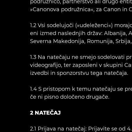
podružnico, partnerstvo ali drugo entit
»Canonova podružnica«, za Canon in C
1.2 Vsi sodelujoči (»udeleženci«) morajo 
eni izmed naslednjih držav: Albanija, A
Severna Makedonija, Romunija, Srbija, S
1.3 Na natečaju ne smejo sodelovati pro
videografijo, ter zaposleni v skupini C
izvedbi in sponzorstvu tega natečaja.
1.4 S pristopom k temu natečaju se predp
če ni pisno določeno drugače.
2 NATEČAJ
2.1 Prijava na natečaj: Prijavite se od