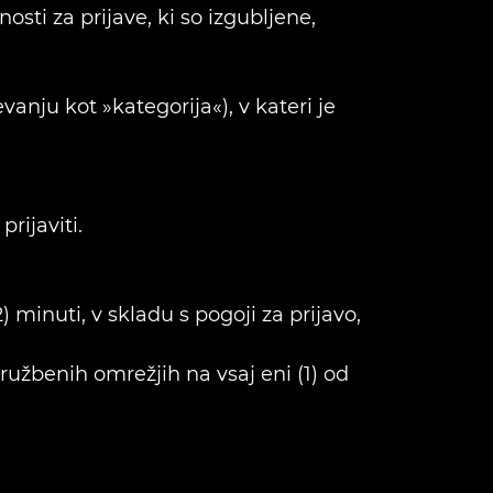
ti za prijave, ki so izgubljene,
anju kot »kategorija«), v kateri je
rijaviti.
) minuti, v skladu s pogoji za prijavo,
užbenih omrežjih na vsaj eni (1) od