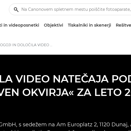
i in videoposnetki
Objektivi
Tiskalniki in skenerji
Rešitve
POGOJI IN DOLOČILA VIDEO NATEČAJA PODJETJA CANON CEE »IZVEN OKVIRJA« ZA LETO 2026
ILA VIDEO NATEČAJA PO
VEN OKVIRJA« ZA LETO 
 GmbH, s sedežem na Am Europlatz 2, 1120 Dunaj, A