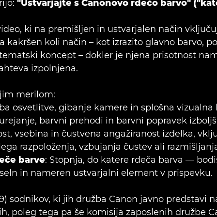
ijo:
"Ustvarjajte s Canonovo rdečo barvo" ("kat
 video, ki na premišljen in ustvarjalen način vključ
kakršen koli način – kot izrazito glavno barvo, po
o tematski koncept – dokler je njena prisotnost name
zahteva izpolnjena.
jim merilom:
dba osvetlitve, gibanje kamere in splošna vizualna
rejanje, barvni prehodi in barvni popravek izboljša
nost, vsebina in čustvena angažiranost izdelka, vkl
ga razpoloženja, vzbujanja čustev ali razmišljanja
eče barve
: Stopnja, do katere rdeča barva — bod
iseln in nameren ustvarjalni element v prispevku.
) sodnikov, ki jih družba Canon javno predstavi na 
h, poleg tega pa še komisija zaposlenih družbe C