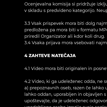
Ocenjevalna komisija si pridržuje izklj
v skladu s predvideno kategorijo. Neupo
3.3 Vsak prispevek mora biti dolg najma
predložena pa mora biti v formatu MP4.
priredil Organizator ali kdor koli drug.
3.4 Vsaka prijava mora vsebovati najm
4 ZAHTEVE NATEČAJA
4.1 Video mora biti originalen in posne
4.2 Video, ki ga udeleženec odda, ne 
a) prepoznavnih oseb, razen če lahko u
lahko oddan, uporabljen in objavljen s
upoštevajte, da je udeleženec odgovore