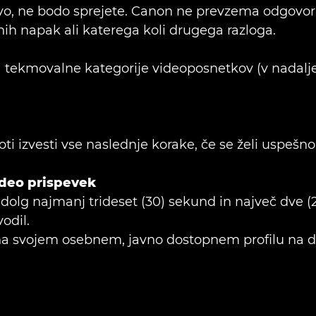
vo, ne bodo sprejete. Canon ne prevzema odgovornos
čnih napak ali katerega koli drugega razloga.
) tekmovalne kategorije videoposnetkov (v nadaljev
 izvesti vse naslednje korake, če se želi uspešno p
video prispevek
, dolg najmanj trideset (30) sekund in največ dve (2
odil.
 na svojem osebnem, javno dostopnem profilu na dr