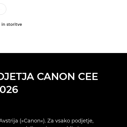
 in storitve
DJETJA CANON CEE
2026
vstrija (»Canon«). Za vsako podjetje,