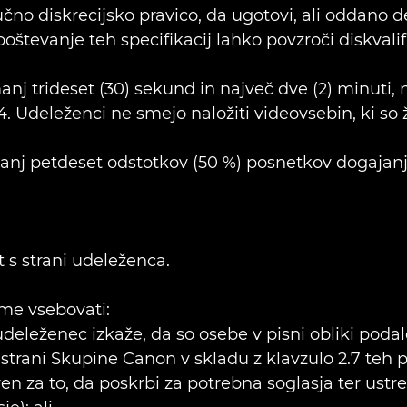
učno diskrecijsko pravico, da ugotovi, ali oddano de
števanje teh specifikacij lahko povzroči diskvalifi
nj trideset (30) sekund in največ dve (2) minuti, 
 Udeleženci ne smejo naložiti videovsebin, ki so ž
anj petdeset odstotkov (50 %) posnetkov dogajanja
t s strani udeleženca.
sme vsebovati:
deleženec izkaže, da so osebe v pisni obliki podal
 strani Skupine Canon v skladu z klavzulo 2.7 teh p
n za to, da poskrbi za potrebna soglasja ter ustre