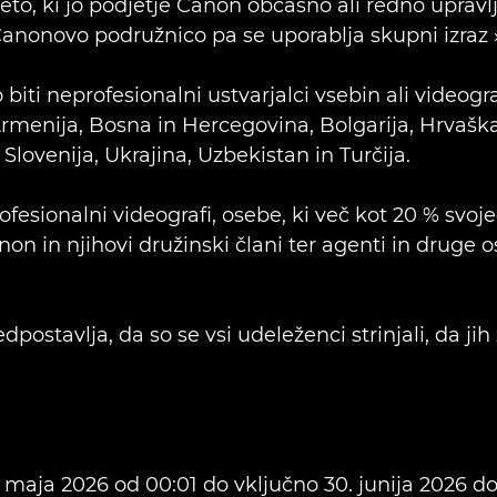
eto, ki jo podjetje Canon občasno ali redno upravlj
anonovo podružnico pa se uporablja skupni izraz
biti neprofesionalni ustvarjalci vsebin ali videograf
rmenija, Bosna in Hercegovina, Bolgarija, Hrvaška, 
lovenija, Ukrajina, Uzbekistan in Turčija.
fesionalni videografi, osebe, ki več kot 20 % svoj
anon in njihovi družinski člani ter agenti in druge 
ostavlja, da so se vsi udeleženci strinjali, da jih 
 4. maja 2026 od 00:01 do vključno 30. junija 2026