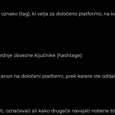
oznako (tag), ki velja za določeno platformo, na k
lednje obvezne ključnike (hashtage):
non na določeni platformi, prek katere ste oddali
ti, označevati ali kako drugače navajati nobene b