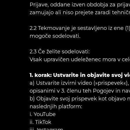
Prijave, oddane izven obdobja za prija
zamujajo ali niso prejete zaradi tehni
2.2 Tekmovanje je sestavljeno iz ene (1
mogoče sodelovati.
2.3 Če želite sodelovati:
Vsak upravičen udeleženec mora v celoti
1. korak: Ustvarite in objavite svoj 
a) Ustvarite izvirni video (»prispevek«)
opisanimi v 3. členu teh Pogojev in nav
b) Objavite svoj prispevek kot objavo
naslednjih platform:
i. YouTube
ii. TikTok