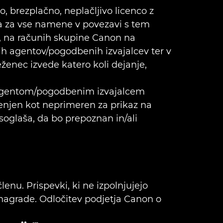
 brezplačno, neplačljivo licenco z
ea za vse namene v povezavi s tem
, na računih skupine Canon na
ih agentov/pogodbenih izvajalcev ter v
eženec izvede katero koli dejanje,
m agentom/pogodbenim izvajalcem
ocenjen kot neprimeren za prikaz na
soglaša, da bo prepoznan in/ali
enu. Prispevki, ki ne izpolnjujejo
a nagrade. Odločitev podjetja Canon o