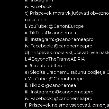
iii. Instagram
iv. Facebook
c) Prispevek mora vključevati obvezno 
naslednje:
i. YouTube: @CanonEurope
ii. TikTok: @canonemea
iii. Instagram: @canonemeapro
iv. Facebook: @canonemeapro
d) Prispevek mora vključevati vse nas
i. #BeyondTheFrameADRIA
ii. #createddifferent
e) Sledite uradnemu računu podjetja Ca
i. YouTube: @CanonEurope
ii. TikTok: @canonemea
iii. Instagram: @canonemeapro
iv. Facebook: @canonemeapro
f) Prispevek ne sme vsebovati, omenja