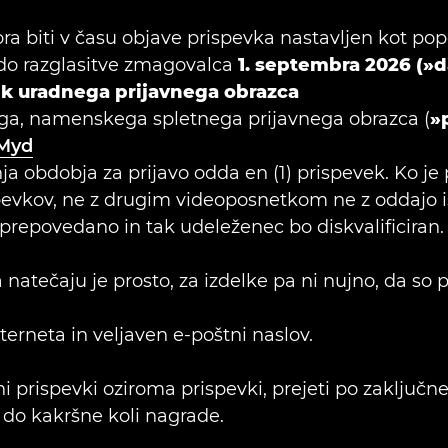
ra biti v času objave prispevka nastavljen kot po
do razglasitve zmagovalca
1. septembra 2026 (»
rek uradnega prijavnega obrazca
ega, namenskega spletnega prijavnega obrazca (
»
KMyd
ja obdobja za prijavo odda en (1) prispevek. Ko j
evkov, ne z drugim videoposnetkom ne z oddajo is
 prepovedano in tak udeleženec bo diskvalificiran.
 natečaju je prosto, za izdelke pa ni nujno, da s
terneta in veljaven e-poštni naslov.
ni prispevki oziroma prispevki, prejeti po zaključn
 do kakršne koli nagrade.