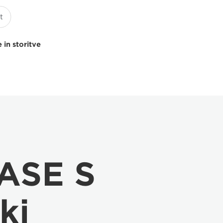
 in storitve
ASE S
ki