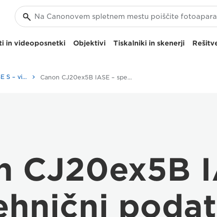
i in videoposnetki
Objektivi
Tiskalniki in skenerji
Rešitve
Canon CJ20ex5B IASE S – video objektivi
Canon CJ20ex5B IASE – specifikacije video objektivov
n CJ20ex5B I
ehnični podat