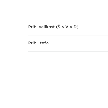
Prib. velikost (Š × V × D)
Pribl. teža