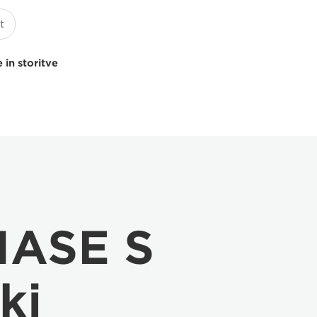
 in storitve
IASE S
ki