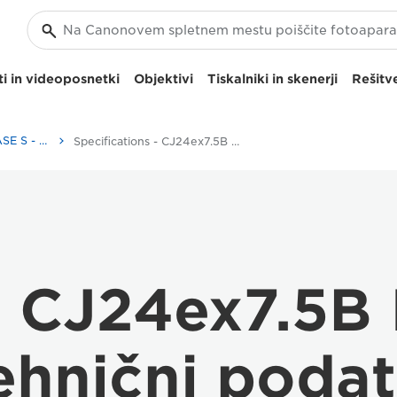
i in videoposnetki
Objektivi
Tiskalniki in skenerji
Rešitve
Canon CJ24ex7.5B IASE S - Lenses - Camera & Photo lenses
Specifications - CJ24ex7.5B IASE S
 CJ24ex7.5B 
ehnični podat