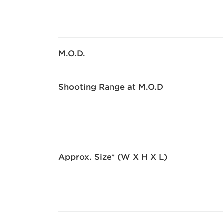
M.O.D.
Shooting Range at M.O.D
Approx. Size* (W X H X L)