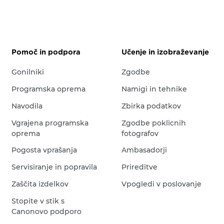
Pomoč in podpora
Učenje in izobraževanje
Gonilniki
Zgodbe
Programska oprema
Namigi in tehnike
Navodila
Zbirka podatkov
Vgrajena programska
Zgodbe poklicnih
oprema
fotografov
Pogosta vprašanja
Ambasadorji
Servisiranje in popravila
Prireditve
Zaščita izdelkov
Vpogledi v poslovanje
Stopite v stik s
Canonovo podporo