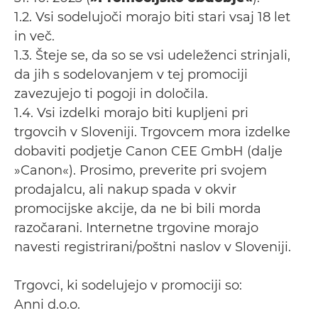
1.2. Vsi sodelujoči morajo biti stari vsaj 18 let
in več.
1.3. Šteje se, da so se vsi udeleženci strinjali,
da jih s sodelovanjem v tej promociji
zavezujejo ti pogoji in določila.
1.4. Vsi izdelki morajo biti kupljeni pri
trgovcih v Sloveniji. Trgovcem mora izdelke
dobaviti podjetje Canon CEE GmbH (dalje
»Canon«). Prosimo, preverite pri svojem
prodajalcu, ali nakup spada v okvir
promocijske akcije, da ne bi bili morda
razočarani. Internetne trgovine morajo
navesti registrirani/poštni naslov v Sloveniji.
Trgovci, ki sodelujejo v promociji so:
Anni d.o.o.