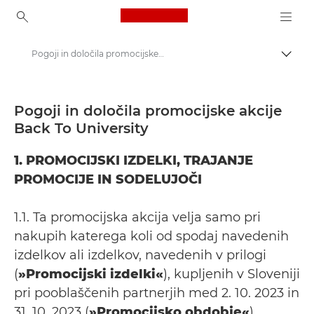
Canon Logo, back to ho
Pogoji in določila promocijske akcije Back To University
Prekl
Canon
Možnost vračila denarja Canon | Ponudbe | Ugodne ponudbe
Pogoji in določila promocijske akcije
Back To University
Vrnitev na fakulteto ni bila še nikoli videti bolje
1. PROMOCIJSKI IZDELKI, TRAJANJE
PROMOCIJE IN SODELUJOČI
1.1. Ta promocijska akcija velja samo pri
nakupih katerega koli od spodaj navedenih
izdelkov ali izdelkov, navedenih v prilogi
(
»Promocijski izdelki«
), kupljenih v Sloveniji
pri pooblaščenih partnerjih med 2. 10. 2023 in
31. 10. 2023 (
»Promocijsko obdobje«
).