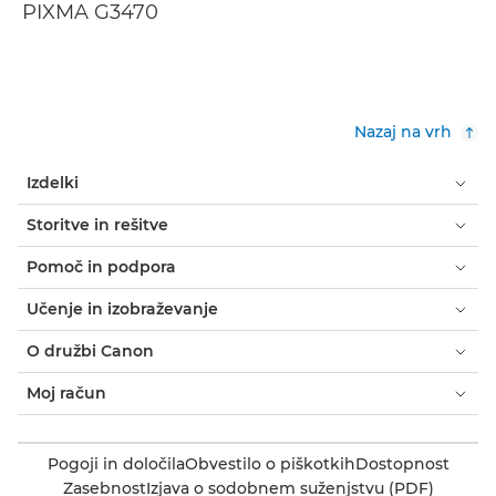
PIXMA G3470
Nazaj na vrh
Izdelki
Storitve in rešitve
Pomoč in podpora
Učenje in izobraževanje
O družbi Canon
Moj račun
Pogoji in določila
Obvestilo o piškotkih
Dostopnost
Zasebnost
Izjava o sodobnem suženjstvu (PDF)