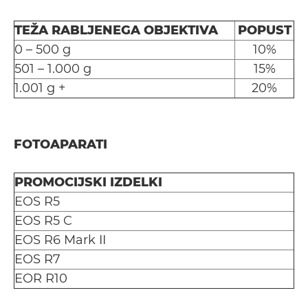
TEŽA RABLJENEGA OBJEKTIVA
POPUST
0 – 500 g
10%
501 – 1.000 g
15%
1.001 g +
20%
FOTOAPARATI
PROMOCIJSKI IZDELKI
EOS R5
EOS R5 C
EOS R6 Mark II
EOS R7
EOR R10