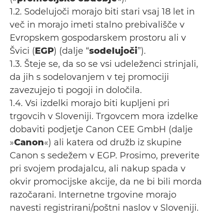
1.2. Sodelujoči morajo biti stari vsaj 18 let in
več in morajo imeti stalno prebivališče v
Evropskem gospodarskem prostoru ali v
Švici (
EGP
) (dalje “
sodelujoči
”).
1.3. Šteje se, da so se vsi udeleženci strinjali,
da jih s sodelovanjem v tej promociji
zavezujejo ti pogoji in določila.
1.4. Vsi izdelki morajo biti kupljeni pri
trgovcih v Sloveniji. Trgovcem mora izdelke
dobaviti podjetje Canon CEE GmbH (dalje
»
Canon
«) ali katera od družb iz skupine
Canon s sedežem v EGP. Prosimo, preverite
pri svojem prodajalcu, ali nakup spada v
okvir promocijske akcije, da ne bi bili morda
razočarani. Internetne trgovine morajo
navesti registrirani/poštni naslov v Sloveniji.