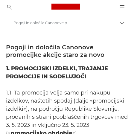
Canon Logo, back to ho
Pogoji in določila Canonove promocijke akcije staro za novo
Prekl
Canon
Možnost vračila denarja Canon | Ponudbe | Ugodne ponudbe
Pogoji in določila Canonove
promocijke akcije staro za novo
Stehtajte svoj popust
1. PROMOCIJSKI IZDELKI, TRAJANJE
PROMOCIJE IN SODELUJOČI
1.1. Ta promocija velja samo pri nakupu
izdelkov, naštetih spodaj (dalje »promocijski
izdelki«), na področju Republike Slovenije,
prodanih s strani pooblaščenih trgovcev med
3. 5. 2023 in vključno 23. 5. 2023
(»
promocijsko obdobje
«).