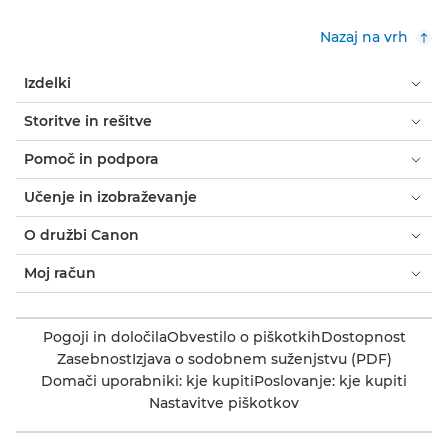
Nazaj na vrh
Izdelki
Storitve in rešitve
Pomoč in podpora
Učenje in izobraževanje
O družbi Canon
Moj račun
Pogoji in določila
Obvestilo o piškotkih
Dostopnost
Zasebnost
Izjava o sodobnem suženjstvu (PDF)
Domači uporabniki: kje kupiti
Poslovanje: kje kupiti
Nastavitve piškotkov