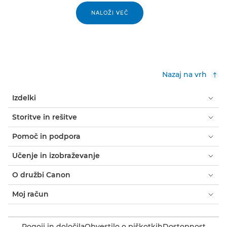
NALOŽI VEČ
Nazaj na vrh
Izdelki
Storitve in rešitve
Pomoč in podpora
Učenje in izobraževanje
O družbi Canon
Moj račun
Pogoji in določila
Obvestilo o piškotkih
Dostopnost