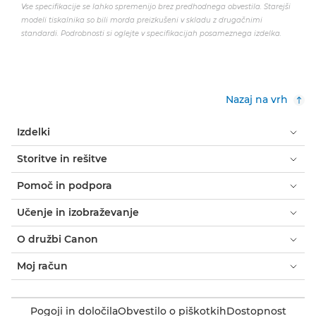
Vse specifikacije se lahko spremenijo brez predhodnega obvestila. Starejši
modeli tiskalnika so bili morda preizkušeni v skladu z drugačnimi
standardi. Podrobnosti si oglejte v specifikacijah posameznega izdelka.
Nazaj na vrh
Izdelki
Storitve in rešitve
Pomoč in podpora
Učenje in izobraževanje
O družbi Canon
Moj račun
Pogoji in določila
Obvestilo o piškotkih
Dostopnost