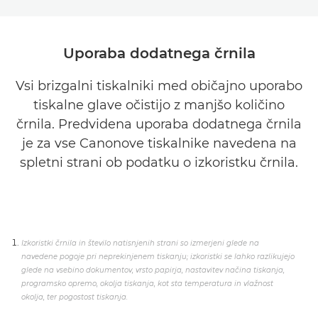
Uporaba dodatnega črnila
Vsi brizgalni tiskalniki med običajno uporabo
tiskalne glave očistijo z manjšo količino
črnila. Predvidena uporaba dodatnega črnila
je za vse Canonove tiskalnike navedena na
spletni strani ob podatku o izkoristku črnila.
Izkoristki črnila in število natisnjenih strani so izmerjeni glede na
navedene pogoje pri neprekinjenem tiskanju; izkoristki se lahko razlikujejo
glede na vsebino dokumentov, vrsto papirja, nastavitev načina tiskanja,
programsko opremo, okolja tiskanja, kot sta temperatura in vlažnost
okolja, ter pogostost tiskanja.