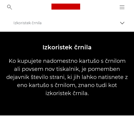
Canon Logo, back to ho
Izkoristek črnila
Prekl
Canon
Tiskalniki Canon
Izkoristek črnila
Ko kupujete nadomestno kartušo s črnilom
ali povsem nov tiskalnik, je pomemben
dejavnik število strani, ki jih lahko natisnete z
eno kartušo s črnilom, znano tudi kot
izkoristek črnila.