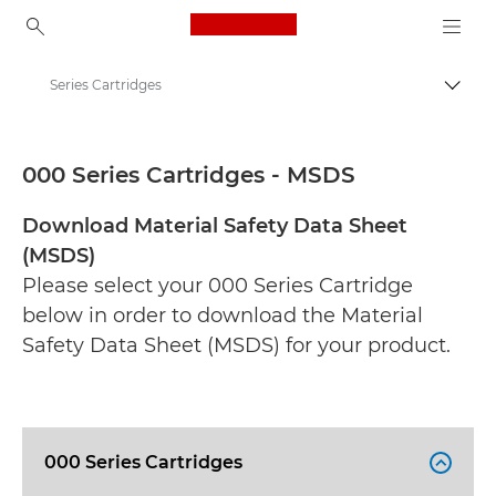
Canon Logo, back to ho
Series Cartridges
Prekl
Canon
Varnostni listi
000 Series Cartridges - MSDS
Download Material Safety Data Sheet
(MSDS)
Please select your 000 Series Cartridge
below in order to download the Material
Safety Data Sheet (MSDS) for your product.
000 Series Cartridges
