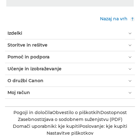
Nazaj na vrh
Izdelki
Storitve in rešitve
Pomoč in podpora
Učenje in izobraževanje
O družbi Canon
Moj račun
Pogoji in določila
Obvestilo o piškotkih
Dostopnost
Zasebnost
Izjava o sodobnem suženjstvu (PDF)
Domači uporabniki: kje kupiti
Poslovanje: kje kupiti
Nastavitve piškotkov