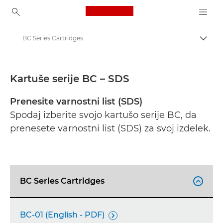
Canon Logo, back to ho
BC Series Cartridges
Prekl
Canon
Varnostni listi
Kartuše serije BC – SDS
Prenesite varnostni list (SDS)
Spodaj izberite svojo kartušo serije BC, da
prenesete varnostni list (SDS) za svoj izdelek.
BC Series Cartridges

BC-01 (English - PDF)
