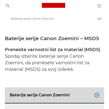
Canon Logo, back to ho
Baterije serije Canon Zoemini
Prekl
Canon
Varnostni listi
Baterije serije Canon Zoemini – MSDS
Prenesite varnostni list za material (MSDS)
Spodaj izberite baterije serije Canon
Zoemini, da prenesete varnostni list za
material (MSDS) za svoj izdelek.
Baterije serije Canon Zoemini
