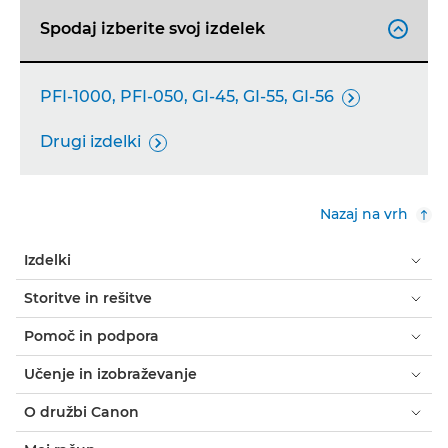
Spodaj izberite svoj izdelek

PFI-1000, PFI-050, GI-45, GI-55, GI-56

Drugi izdelki

Nazaj na vrh
Izdelki
Storitve in rešitve
Pomoč in podpora
Učenje in izobraževanje
O družbi Canon