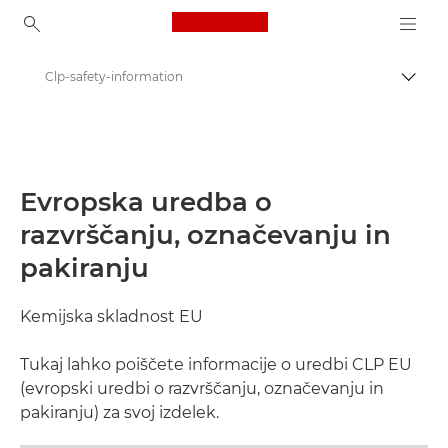
Canon Logo, back to ho
Clp-safety-information
Prekl
Canon
Trajnostni razvoj in iniciative
Trajnostni pristop in iniciative
Evropska uredba o
razvrščanju, označevanju in
pakiranju
Kemijska skladnost EU
Tukaj lahko poiščete informacije o uredbi CLP EU
(evropski uredbi o razvrščanju, označevanju in
pakiranju) za svoj izdelek.