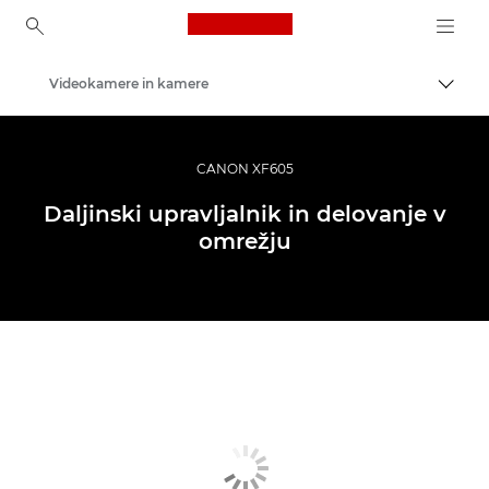
Canon Logo, back to ho
Videokamere in kamere
Prekl
Canon
CANON XF605
Daljinski upravljalnik in delovanje v
omrežju