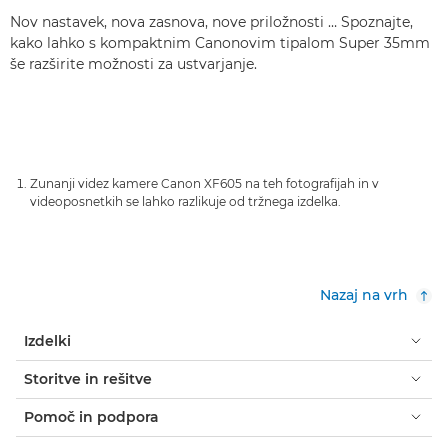
Nov nastavek, nova zasnova, nove priložnosti … Spoznajte,
kako lahko s kompaktnim Canonovim tipalom Super 35mm
še razširite možnosti za ustvarjanje.
Zunanji videz kamere Canon XF605 na teh fotografijah in v
videoposnetkih se lahko razlikuje od tržnega izdelka.
Nazaj na vrh
Izdelki
Storitve in rešitve
Pomoč in podpora