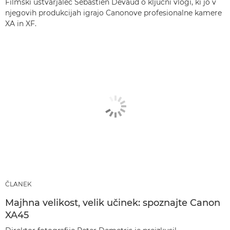
Filmski ustvarjalec Sébastien Devaud o ključni vlogi, ki jo v
njegovih produkcijah igrajo Canonove profesionalne kamere
XA in XF.
ČLANEK
Majhna velikost, velik učinek: spoznajte Canon
XA45