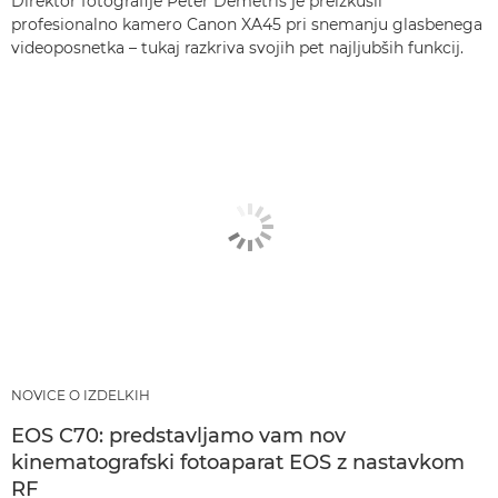
Direktor fotografije Peter Demetris je preizkusil
profesionalno kamero Canon XA45 pri snemanju glasbenega
videoposnetka – tukaj razkriva svojih pet najljubših funkcij.
NOVICE O IZDELKIH
EOS C70: predstavljamo vam nov
kinematografski fotoaparat EOS z nastavkom
RF