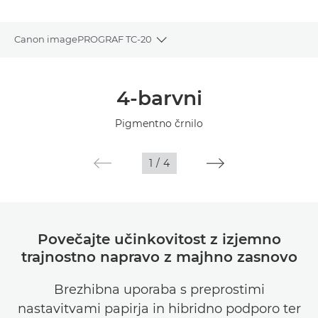
Canon imagePROGRAF TC-20
Toggle breadcrumbs
Pregled
4-barvni
Tehnični podatki
Pigmentno črnilo
Galerija
1
/
4
Povečajte učinkovitost z izjemno
trajnostno napravo z majhno zasnovo
Brezhibna uporaba s preprostimi
nastavitvami papirja in hibridno podporo ter