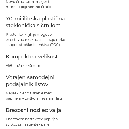
Novo črno, cijan, magenta in
rumeno pigmentno črnilo
70-mililitrska plastična
steklenička s črnilom
Plastenke, ki jih je mogoče
enostavno reciklirati in imajo nizke
skupne stroške lastništva (TOC)
Kompaktna velikost
968 × 525 × 245 mm
Vgrajen samodejni
podajalnik listov
Neprekinjeno tiskanje med
papirjem v zvitku in rezanimi listi
Brezosni nosilec valja
Enostavna nastavitev papirja v
zvitku, za nastavitev pa je