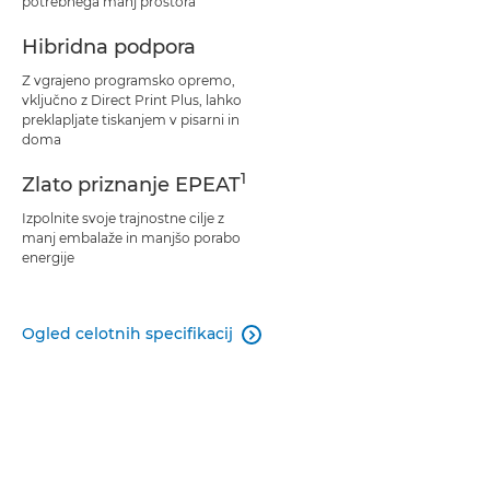
potrebnega manj prostora
Hibridna podpora
Z vgrajeno programsko opremo,
vključno z Direct Print Plus, lahko
preklapljate tiskanjem v pisarni in
doma
1
Zlato priznanje EPEAT
Izpolnite svoje trajnostne cilje z
manj embalaže in manjšo porabo
energije
Ogled celotnih specifikacij
