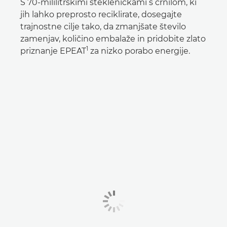
S 70-mililitrskimi stekleničkami s črnilom, ki
jih lahko preprosto reciklirate, dosegajte
trajnostne cilje tako, da zmanjšate število
zamenjav, količino embalaže in pridobite zlato
1
priznanje EPEAT
za nizko porabo energije.