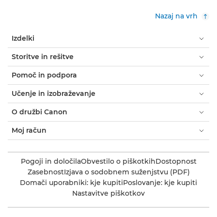
Nazaj na vrh
Izdelki
Storitve in rešitve
Pomoč in podpora
Učenje in izobraževanje
O družbi Canon
Moj račun
Pogoji in določila
Obvestilo o piškotkih
Dostopnost
Zasebnost
Izjava o sodobnem suženjstvu (PDF)
Domači uporabniki: kje kupiti
Poslovanje: kje kupiti
Nastavitve piškotkov