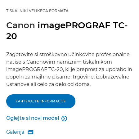
TISKALNIKI VELIKEGA FORMATA
Canon
imagePROGRAF TC-
20
Zagotovite si stroškovno učinkovite profesionalne
natise s Canonovim namiznim tiskalnikom
imagePROGRAF TC-20, ki je preprost za uporabo in
popoln za majhne pisarne, trgovine, izobraževalne
ustanove ali celo za delo od doma.
ZAHTEVAJTE INFORMACIJE
Oglejte si novi model

Oglejte si novi model
Galerija

Galerija