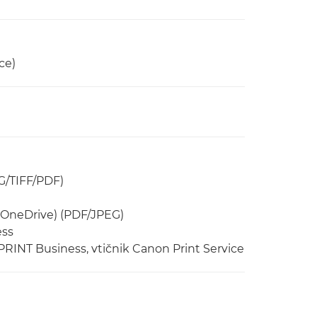
ce)
G/TIFF/PDF)
 OneDrive) (PDF/JPEG)
ess
 PRINT Business, vtičnik Canon Print Service