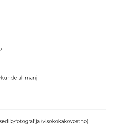
o
sekunde ali manj
esedilo/fotografija (visokokakovostno),