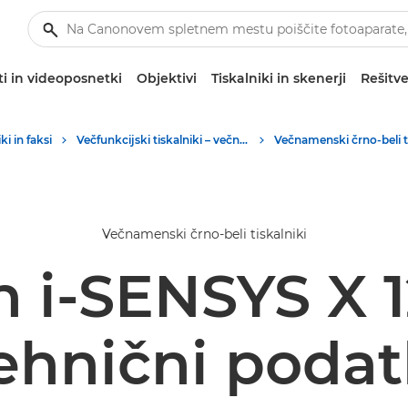
i in videoposnetki
Objektivi
Tiskalniki in skenerji
Rešitve
ki in faksi
Večfunkcijski tiskalniki – večnamenski tiskalniki
Večnamenski črno-beli tiskalniki
 i-SENSYS X 12
ehnični podat