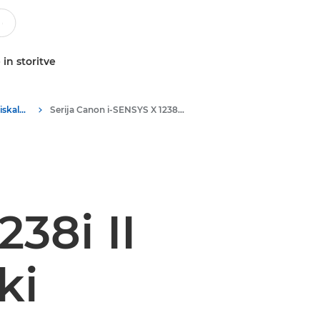
 in storitve
Večnamenski črno-beli tiskalniki
Serija Canon i-SENSYS X 1238i II – Poslovni tiskalniki
38i II
ki