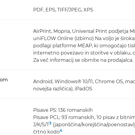
PDF, EPS, TIFF/JPEG, XPS
AirPrint, Mopria, Universal Print podjetja 
uniFLOW Online (izbirno) Na voljo je širo
podlagi platforme MEAP, ki omogočajo tiska
internetno povezavo in storitve v oblaku, 
Za več informacij se obrnite na prodajalca.
emom
Android, Windows® 10/11, Chrome OS, macOS (1
novejša različica), iPadOS
Pisave PS: 136 romanskih
Pisave PCL: 93 romanskih, 10 pisav z bitn
3
J/K/S/T
(japonščina/korejščina/poenostavlje
4
črtno kodo