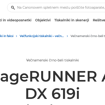
i in videoposnetki
Objektivi
Tiskalniki in skenerji
Rešitve
ki in faksi
Večfunkcijski tiskalniki – večnamenski tiskalniki
Večnamenski črno-beli tiskalniki
mageRUNNER
DX 619i