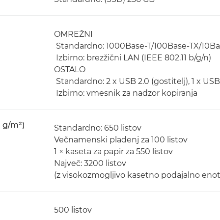
OMREŽNI
Standardno: 1000Base-T/100Base-TX/10Ba
Izbirno: brezžični LAN (IEEE 802.11 b/g/n)
OSTALO
Standardno: 2 x USB 2.0 (gostitelj), 1 x USB 3
Izbirno: vmesnik za nadzor kopiranja
 g/m²)
Standardno: 650 listov
Večnamenski pladenj za 100 listov
1 × kaseta za papir za 550 listov
Največ: 3200 listov
(z visokozmogljivo kasetno podajalno enot
500 listov