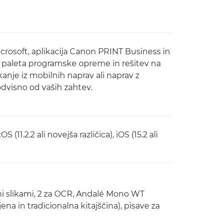
Microsoft, aplikacija Canon PRINT Business in
ka paleta programske opreme in rešitev na
nje iz mobilnih naprav ali naprav z
odvisno od vaših zahtev.
1.2.2 ali novejša različica), iOS (15.2 ali
imi slikami, 2 za OCR, Andalé Mono WT
na in tradicionalna kitajščina), pisave za