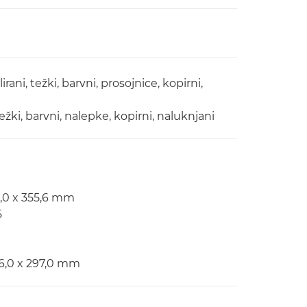
ani, težki, barvni, prosojnice, kopirni,
težki, barvni, nalepke, kopirni, naluknjani
6,0 x 355,6 mm
5
16,0 x 297,0 mm