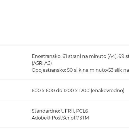
Enostransko: 61 strani na minuto (A4), 99 s
(A5R, A6)
Obojestransko: 50 slik na minuto/53 slik n
600 x 600 do 1200 x 1200 (enakovredno)
Standardno: UFRII, PCL6
Adobe® PostScript®3TM