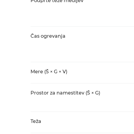
Podprte teže medijev
Čas ogrevanja
Mere (Š × G × V)
Prostor za namestitev (Š × G)
Teža