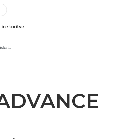
 in storitve
Večnamenski črno-beli tiskalniki
 ADVANCE