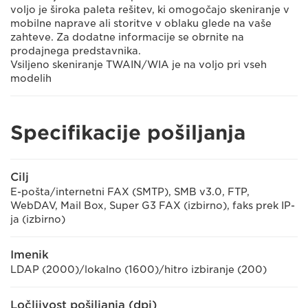
voljo je široka paleta rešitev, ki omogočajo skeniranje v
mobilne naprave ali storitve v oblaku glede na vaše
zahteve. Za dodatne informacije se obrnite na
prodajnega predstavnika.
Vsiljeno skeniranje TWAIN/WIA je na voljo pri vseh
modelih
Specifikacije pošiljanja
Cilj
E-pošta/internetni FAX (SMTP), SMB v3.0, FTP,
WebDAV, Mail Box, Super G3 FAX (izbirno), faks prek IP-
ja (izbirno)
Imenik
LDAP (2000)/lokalno (1600)/hitro izbiranje (200)
Ločljivost pošiljanja (dpi)