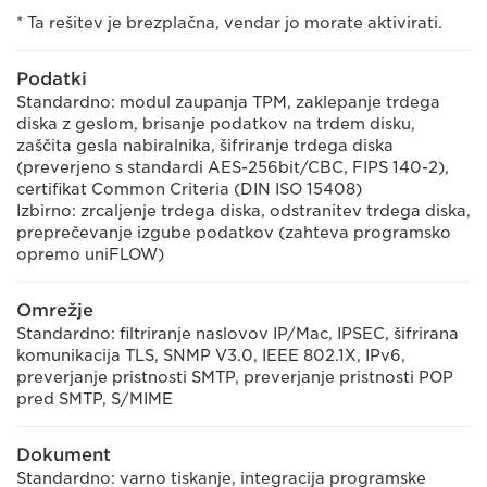
* Ta rešitev je brezplačna, vendar jo morate aktivirati.
Podatki
Standardno: modul zaupanja TPM, zaklepanje trdega
diska z geslom, brisanje podatkov na trdem disku,
zaščita gesla nabiralnika, šifriranje trdega diska
(preverjeno s standardi AES-256bit/CBC, FIPS 140-2),
certifikat Common Criteria (DIN ISO 15408)
Izbirno: zrcaljenje trdega diska, odstranitev trdega diska,
preprečevanje izgube podatkov (zahteva programsko
opremo uniFLOW)
Omrežje
Standardno: filtriranje naslovov IP/Mac, IPSEC, šifrirana
komunikacija TLS, SNMP V3.0, IEEE 802.1X, IPv6,
preverjanje pristnosti SMTP, preverjanje pristnosti POP
pred SMTP, S/MIME
Dokument
Standardno: varno tiskanje, integracija programske