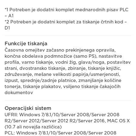
*1 Potreben je dodatni komplet mednarodnih pisav PLC
– A1
*2 Potreben je dodatni komplet za tiskanje črtnih kod –
D1
Funkcije tiskanja
Časovna omejitev začasno prekinjenega opravila,
končna obdelava podmnožice (samo PS), nastavitve
profila, varno tiskanje, vodni žig, glava/noga, postavitev
strani, dvostransko tiskanje, zbiranje, tiskanje knjižic,
združevanje, mešane velikosti papirja/usmerjenosti,
izpust, sprednje/zadnje platnice, zmanjšanje količine
tonerja, tiskanje plakatov, vsiljeno tiskanje čakajočih
dokumentov
Operacijski sistem
UFRII: Windows 7/8.1/10/Server 2008/Server 2008
R2/Server 2012/Server 2012 R2/Server 2016, MAC OS X
(10.7 ali novejša različica)
PCL: Windows 7/8.1/10/Server 2008/Server 2008