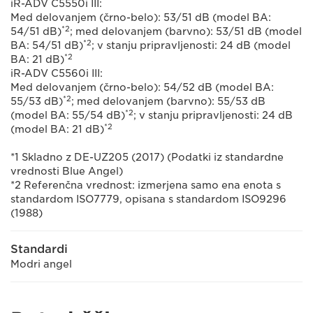
iR-ADV C5550i III:
Med delovanjem (črno-belo): 53/51 dB (model BA:
*2
54/51 dB)
; med delovanjem (barvno): 53/51 dB (model
*2
BA: 54/51 dB)
; v stanju pripravljenosti: 24 dB (model
*2
BA: 21 dB)
iR-ADV C5560i III:
Med delovanjem (črno-belo): 54/52 dB (model BA:
*2
55/53 dB)
; med delovanjem (barvno): 55/53 dB
*2
(model BA: 55/54 dB)
; v stanju pripravljenosti: 24 dB
*2
(model BA: 21 dB)
*1 Skladno z DE-UZ205 (2017) (Podatki iz standardne
vrednosti Blue Angel)
*2 Referenčna vrednost: izmerjena samo ena enota s
standardom ISO7779, opisana s standardom ISO9296
(1988)
Standardi
Modri angel