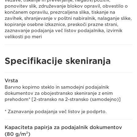
vezave, tiskanje in preverjanje, negativ/pozitiv,
ponovitev slik, združevanje blokov opravil, obvestilo o
končanem opravilu, prezrcaljena slika, tiskanje na
zavihek, shranjevanje v poštni nabiralnik, nalaganje slike,
kopiranje osebne izkaznice, preskoči prazne strani,
zaznavanje podajanja več listov podajalnika, izvirnik
velikosti po meri
Specifikacije skeniranja
Vrsta
Barvno kopirno steklo in samodejni podajalnik
dokumentov za obojestransko skeniranje z enim
prehodom* [2-stransko na 2-stransko (samodejno)]
* Zaznavanje podajanja več listov je podprto.
Kapaciteta papirja za podajalnik dokumentov
(80 g/m²)