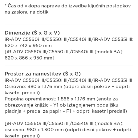
* Čas od vklopa naprave do izvedbe ključnih postopkov
na zaslonu na dotik.
Dimenzije (Š x G x V)
iR-ADV C5560i III/C5550i III/C5540i III/iR-ADV C5535i III:
620 x 742 x 950 mm
[iR-ADV C5560i III/C5550i III/C5540i III (modeli BA):
620 x 866 x 950 mm]
Prostor za namestitev (Š x G)
iR-ADV C5560i III/C5550i III/C5540i III/iR-ADV C5535i III
Osnovno: 980 x 1.176 mm (odprti desni pokrov + odprti
kasetni predali)
Popolna opremljenost: 1.866 x 1.176 mm (enota za
obrezovanje knjižic – Y1 ob iztegnjenem podaljšku
pladnja + predal za papir – F1 + odprti kasetni predali)
[iR-ADV C5560i III/C5550i III/C5540i III (modeli BA):
osnovno: 980 x 1.300 mm (odprti desni pokrov + odprti
kasetni predali)