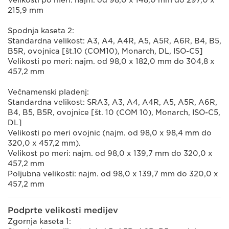
Velikosti po meri: najm. od 98,0 x 148,0 mm do 297,0 x
215,9 mm
Spodnja kaseta 2:
Standardna velikost: A3, A4, A4R, A5, A5R, A6R, B4, B5,
B5R, ovojnica [št.10 (COM10), Monarch, DL, ISO-C5]
Velikosti po meri: najm. od 98,0 x 182,0 mm do 304,8 x
457,2 mm
Večnamenski pladenj:
Standardna velikost: SRA3, A3, A4, A4R, A5, A5R, A6R,
B4, B5, B5R, ovojnice [št. 10 (COM 10), Monarch, ISO-C5,
DL]
Velikosti po meri ovojnic (najm. od 98,0 x 98,4 mm do
320,0 x 457,2 mm).
Velikost po meri: najm. od 98,0 x 139,7 mm do 320,0 x
457,2 mm
Poljubna velikosti: najm. od 98,0 x 139,7 mm do 320,0 x
457,2 mm
Podprte velikosti medijev
Zgornja kaseta 1: