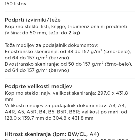
150 listov
Podprti izvirniki/teže
Kopirno steklo: listi, knjige, tridimenzionalni predmeti
(višina: do 50 mm, teža: do 2 kg)
Teža medijev za podajalnik dokumentov:
Enostransko skeniranje: od 38 do 157 g/m² (črno-belo),
od 64 do 157 g/m² (barvno)
Dvostransko skeniranje: od 50 do 157 g/m² (črno-belo),
od 64 do 157 g/m² (barvno)
Podprte velikosti medijev
Kopirno steklo: najv. velikost skeniranja: 297,0 x 431,8
mm
Velikosti medijev za podajalnik dokumentov: A3, A4,
A4R, A5, A5R, B4, B5, B5R, B6R; velikost po meri: od
128,0 x 139,7 mm do 304,8 x 431,8 mm
Hitrost skeniranja (ipm: BW/CL, A4)