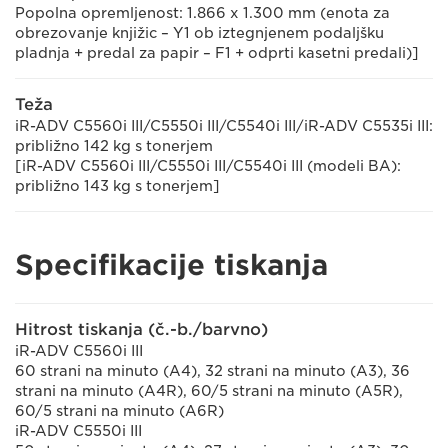
Popolna opremljenost: 1.866 x 1.300 mm (enota za
obrezovanje knjižic – Y1 ob iztegnjenem podaljšku
pladnja + predal za papir – F1 + odprti kasetni predali)]
Teža
iR-ADV C5560i III/C5550i III/C5540i III/iR-ADV C5535i III:
približno 142 kg s tonerjem
[iR-ADV C5560i III/C5550i III/C5540i III (modeli BA):
približno 143 kg s tonerjem]
Specifikacije tiskanja
Hitrost tiskanja (č.-b./barvno)
iR-ADV C5560i III
60 strani na minuto (A4), 32 strani na minuto (A3), 36
strani na minuto (A4R), 60/5 strani na minuto (A5R),
60/5 strani na minuto (A6R)
iR-ADV C5550i III