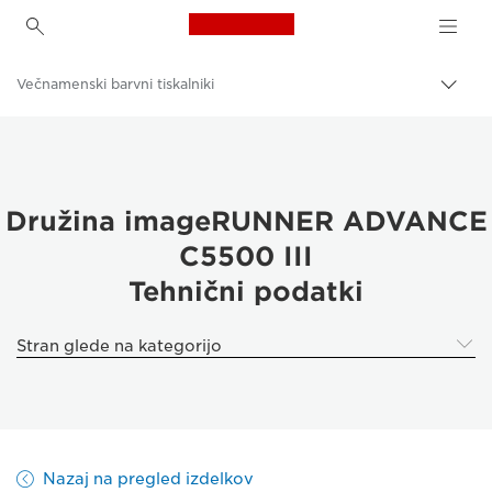
Canon Logo, back to h
Večnamenski barvni tiskalniki
Prekl
pot
Canon
Rešitve in storitve
Poslovni izdelki
Družina imageRUNNER ADVANCE
C5500 III
Poslovni tiskalniki in faksi
Tehnični podatki
Večfunkcijski tiskalniki – večnamenski tiskalniki
Stran glede na kategorijo
Nazaj na pregled izdelkov