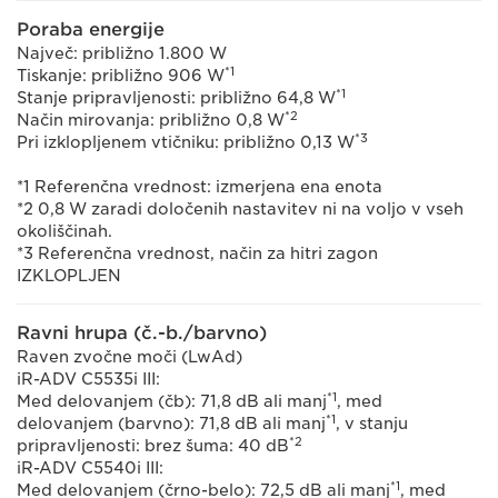
Poraba energije
Največ: približno 1.800 W
*1
Tiskanje: približno 906 W
*1
Stanje pripravljenosti: približno 64,8 W
*2
Način mirovanja: približno 0,8 W
*3
Pri izklopljenem vtičniku: približno 0,13 W
*1 Referenčna vrednost: izmerjena ena enota
*2 0,8 W zaradi določenih nastavitev ni na voljo v vseh
okoliščinah.
*3 Referenčna vrednost, način za hitri zagon
IZKLOPLJEN
Ravni hrupa (č.-b./barvno)
Raven zvočne moči (LwAd)
iR-ADV C5535i III:
*1
Med delovanjem (čb): 71,8 dB ali manj
, med
*1
delovanjem (barvno): 71,8 dB ali manj
, v stanju
*2
pripravljenosti: brez šuma: 40 dB
iR-ADV C5540i III:
*1
Med delovanjem (črno-belo): 72,5 dB ali manj
, med