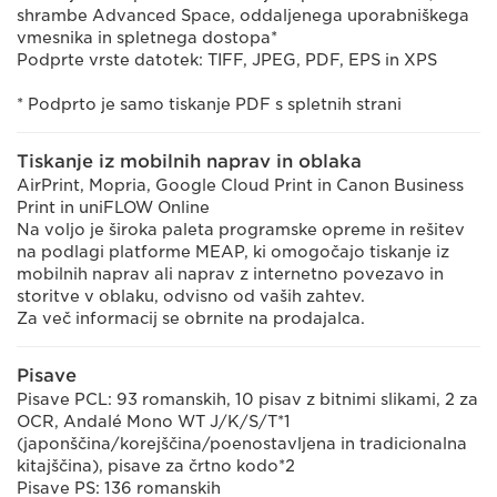
shrambe Advanced Space, oddaljenega uporabniškega
vmesnika in spletnega dostopa*
Podprte vrste datotek: TIFF, JPEG, PDF, EPS in XPS
* Podprto je samo tiskanje PDF s spletnih strani
Tiskanje iz mobilnih naprav in oblaka
AirPrint, Mopria, Google Cloud Print in Canon Business
Print in uniFLOW Online
Na voljo je široka paleta programske opreme in rešitev
na podlagi platforme MEAP, ki omogočajo tiskanje iz
mobilnih naprav ali naprav z internetno povezavo in
storitve v oblaku, odvisno od vaših zahtev.
Za več informacij se obrnite na prodajalca.
Pisave
Pisave PCL: 93 romanskih, 10 pisav z bitnimi slikami, 2 za
OCR, Andalé Mono WT J/K/S/T*1
(japonščina/korejščina/poenostavljena in tradicionalna
kitajščina), pisave za črtno kodo*2
Pisave PS: 136 romanskih