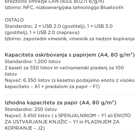
brezžično omrežje LAN (IEEE 802.11 b/g/n)
Izbirno: NFC, nizkoenergijska tehnologija Bluetooth
OSTALO
Standardno: 2 × USB 2.0 (gostitelj), 1 × USB 3.0
(gostitelj), 1 × USB 2.0 (naprava)
Izbirno: zaporedni vmesnik, vmesnik za nadzor kopiranja
Kapaciteta oskrbovanja s papirjem (A4, 80 g/m²)
Standardno: 1.200 listov
2 kaseti za 550 listov in večnamenski pladenj za 100
listov
Največ: 6.350 listov (s kasetno podajalno enoto z visoko
kapaciteto – A1 + predalom za papir – F1)
Izhodna kapaciteta za papir (A4, 80 g/m²)
Standardno: 250 listov
Največ: 3.450 listov ( s SPENJALNIKOM – Y1 ali ENOTO
ZA USTVARJANJE KNJIŽIC – Y1 in PLADNJEM ZA
KOPIRANJE – J2)