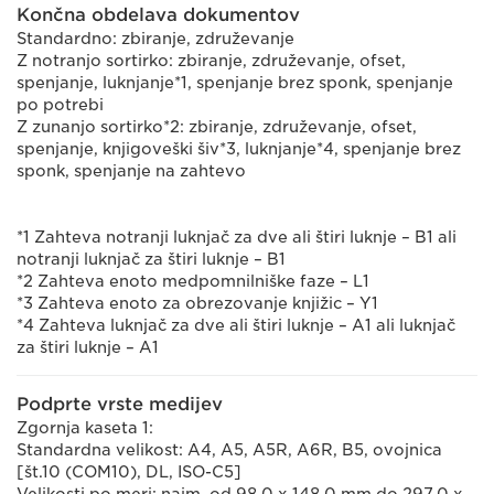
Končna obdelava dokumentov
Standardno: zbiranje, združevanje
Z notranjo sortirko: zbiranje, združevanje, ofset,
spenjanje, luknjanje*1, spenjanje brez sponk, spenjanje
po potrebi
Z zunanjo sortirko*2: zbiranje, združevanje, ofset,
spenjanje, knjigoveški šiv*3, luknjanje*4, spenjanje brez
sponk, spenjanje na zahtevo
*1 Zahteva notranji luknjač za dve ali štiri luknje – B1 ali
notranji luknjač za štiri luknje – B1
*2 Zahteva enoto medpomnilniške faze – L1
*3 Zahteva enoto za obrezovanje knjižic – Y1
*4 Zahteva luknjač za dve ali štiri luknje – A1 ali luknjač
za štiri luknje – A1
Podprte vrste medijev
Zgornja kaseta 1:
Standardna velikost: A4, A5, A5R, A6R, B5, ovojnica
[št.10 (COM10), DL, ISO-C5]