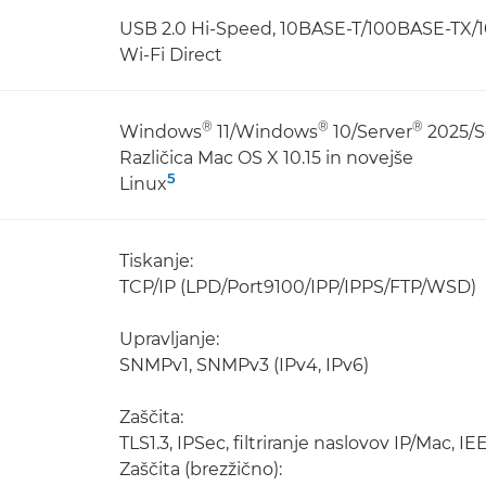
USB 2.0 Hi-Speed, 10BASE-T/100BASE-TX/10
Wi-Fi Direct
®
®
®
Windows
11/Windows
10/Server
2025/S
Različica Mac OS X 10.15 in novejše
5
Linux
Tiskanje:
TCP/IP (LPD/Port9100/IPP/IPPS/FTP/WSD)
Upravljanje:
SNMPv1, SNMPv3 (IPv4, IPv6)
Zaščita:
TLS1.3, IPSec, filtriranje naslovov IP/Mac, 
Zaščita (brezžično):