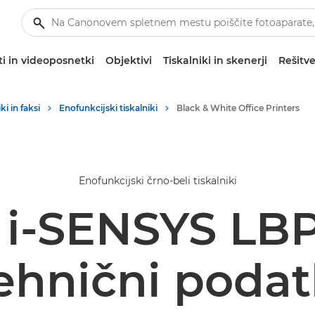
i in videoposnetki
Objektivi
Tiskalniki in skenerji
Rešitve
ki in faksi
Enofunkcijski tiskalniki
Black & White Office Printers
Enofunkcijski črno-beli tiskalniki
 i-SENSYS LB
ehnični podat