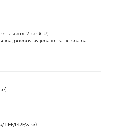
imi slikami, 2 za OCR)
čina, poenostavljena in tradicionalna
ce)
EG/TIFF/PDF/XPS)