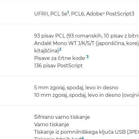
1
UFRII, PCL 5e
, PCL6, Adobe
PostScript3
®
93 pisav PCL (93 romanskih, 10 pisav z bitn
Andalé Mono WT J/K/S/T (japonščina, korejš
2
kitajščina)
3
Pisave za črtne kode
136 pisav PostScript
5 mm zgoraj, spodaj, levo in desno
10 mm zgoraj, spodaj, levo in desno (ovojni
Šifrirano varno tiskanje
Varno tiskanje
Tiskanje iz pomnilniškega ključa USB (JP
4