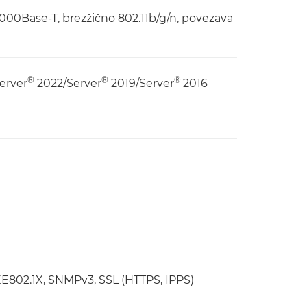
00Base-T, brezžično 802.11b/g/n, povezava
®
®
®
erver
2022/Server
2019/Server
2016
IEEE802.1X, SNMPv3, SSL (HTTPS, IPPS)