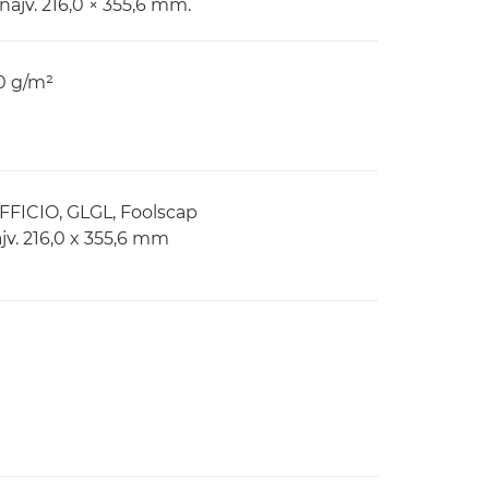
 najv. 216,0 × 355,6 mm.
20 g/m²
OFFICIO, GLGL, Foolscap
jv. 216,0 x 355,6 mm