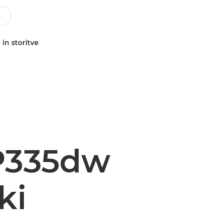
 in storitve
P335dw
ki