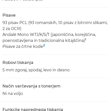
Pisave
93 pisav PCL (93 romanskih, 10 pisav z bitnimi slikami,
2 za OCR)
Andalé Mono WTJ/K/S/T (japonščina, korejščina,
1
poenostavljena in tradicionalna kitajščina)
2
Pisave za črtne kode
Robovi tiskanja
5 mm zgoraj, spodaj, levo in desno
Način varčevanja s tonerjem
Ni na voljo
Funkcije naprednega tiskanja