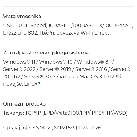
Vrsta vmesnika
USB 2.0 Hi-Speed, 10BASE-T/100BASE-TX/1000Base-T,
brezžično 802.11b/g/n, povezava Wi-Fi Direct
Združljivost operacijskega sistema
Windows® 11 / Windows® 10 / Windows® 8.1 /
Server® 2022 / Server® 2019 / Server® 2016 / Server®
2012R2 / Server® 2012 / različica Mac OS X 10.12 & in
4
novejše, Linux
Omrežni protokol
Tiskanje: TCP/IP (LPD/Vrata9100/IPP/IPPS/FTP/WSD)
Upravljanje: SNMPv1, SNMPv3 (IPv4, IPv6)