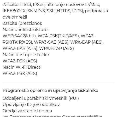
Zaščita: TLS1.3, IPSec, filtriranje naslovov IP/Mac,
IEEE802.1X, SNMPv3, SSL (HTTPS, IPPS), podpora za
dve omrežji
Zaščita (brezžično):
Način z infrastrukturo:
WEP(64/128 bit), WPA-PSK(TKIP/AES), WPA2-
PSK(TKIP/AES), WPA3-SAE (AES), WPA-EAP (AES),
WPA2-EAP (AES), WPA3-EAP (AES)
Način dostopne točke:
WPA2-PSK (AES)
Način Wi-Fi Direct:
WPA2-PSK (AES)
Programska oprema in upravljanje tiskalnika
Oddaljeni uporabniški vmesnik (RUI)
Upravljanje ID-jev oddelkov
Orodje za stanje tonerja