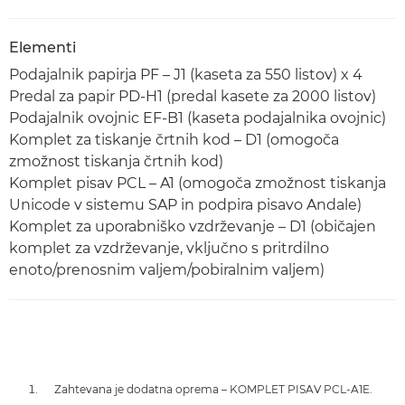
Elementi
Podajalnik papirja PF – J1 (kaseta za 550 listov) x 4
Predal za papir PD-H1 (predal kasete za 2000 listov)
Podajalnik ovojnic EF-B1 (kaseta podajalnika ovojnic)
Komplet za tiskanje črtnih kod – D1 (omogoča
zmožnost tiskanja črtnih kod)
Komplet pisav PCL – A1 (omogoča zmožnost tiskanja
Unicode v sistemu SAP in podpira pisavo Andale)
Komplet za uporabniško vzdrževanje – D1 (običajen
komplet za vzdrževanje, vključno s pritrdilno
enoto/prenosnim valjem/pobiralnim valjem)
Zahtevana je dodatna oprema – KOMPLET PISAV PCL-A1E.