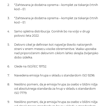
*Zahtevana je dodatna oprema – komplet za tiskanje črtnih
kod – E1.
*Zahtevana je dodatna oprema – komplet za tiskanje črtnih
kod – E1.
Samo spletna distribucija. Gonilnik bo na voljo v drugi
polovici leta 2022.
Delovni cikel je definiran kot največje število natisnjenih
strani v enem mesecu visoke obremenitve. Vsaka uporaba
nad priporočenim delovnim ciklom lahko skrajša življenjsko
dobo izdelka.
Glede na ISO/IEC 19752.
Navedena emisija hrupa v skladu s standardom ISO 9296.
Neslišno pomeni, da je emisija hrupa za osebo v bližini nižja
od absolutnega standarda za hrup v skladu s standardom
ISO 7779.
Neslišno pomeni, da je emisija hrupa za osebo v bližini nižja