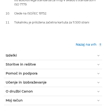
od absolutnega standarda za hrup v skladu s standardom
ISO 7779.
Glede na ISO/IEC 19752.
Tiskalniku je priložena začetna kartuša za 11.500 strani
Nazaj na vrh
Izdelki
Storitve in rešitve
Pomoč in podpora
Učenje in izobraževanje
O družbi Canon
Moj račun