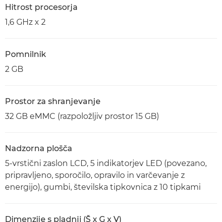
Hitrost procesorja
1,6 GHz x 2
Pomnilnik
2 GB
Prostor za shranjevanje
32 GB eMMC (razpoložljiv prostor 15 GB)
Nadzorna plošča
5-vrstični zaslon LCD, 5 indikatorjev LED (povezano,
pripravljeno, sporočilo, opravilo in varčevanje z
energijo), gumbi, številska tipkovnica z 10 tipkami
Dimenzije s pladnji (Š x G x V)