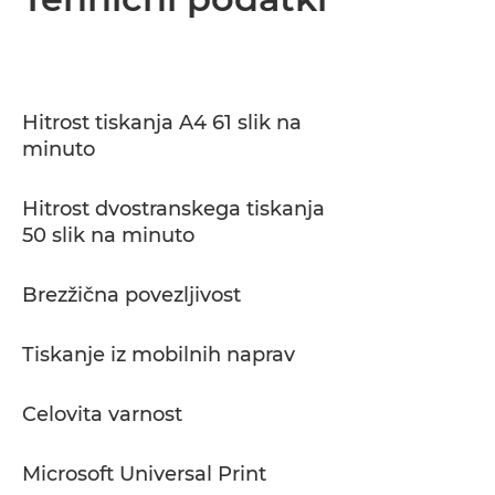
Tehnični podatki
Podpora
Hitrost tiskanja A4 61 slik na
minuto
Prenos PDF
Hitrost dvostranskega tiskanja
50 slik na minuto
Brezžična povezljivost
Tiskanje iz mobilnih naprav
Celovita varnost
Microsoft Universal Print