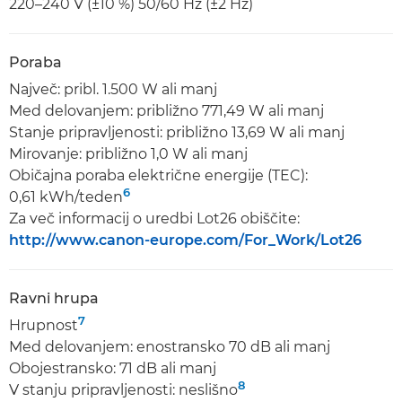
220–240 V (±10 %) 50/60 Hz (±2 Hz)
Poraba
Največ: pribl. 1.500 W ali manj
Med delovanjem: približno 771,49 W ali manj
Stanje pripravljenosti: približno 13,69 W ali manj
Mirovanje: približno 1,0 W ali manj
Običajna poraba električne energije (TEC):
6
0,61 kWh/teden
Za več informacij o uredbi Lot26 obiščite:
http://www.canon-europe.com/For_Work/Lot26
Ravni hrupa
7
Hrupnost
Med delovanjem: enostransko 70 dB ali manj
Obojestransko: 71 dB ali manj
8
V stanju pripravljenosti: neslišno