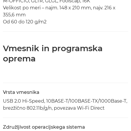
M-OFFICIO, GLTR, GLGL, Foolscap, 16K
Velikost po meri – najm. 148 x 210 mm, najv. 216 x
355,6 mm
Od 60 do 120 g/m2
Vmesnik in programska
oprema
Vrsta vmesnika
USB 2.0 Hi-Speed, 10BASE-T/100BASE-TX/1000Base-T,
brezžično 802.11b/g/n, povezava Wi-Fi Direct
Združljivost operacijskega sistema