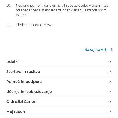
Neslišno pomeni, da je emisija hrupa za osebo v bližini nižja
od absolutnega standarda za hrup v skladu s standardom
ISO 7779.
Glede na ISO/IEC 19752.
Nazaj na vrh
Izdelki
Storitve in rešitve
Pomoč in podpora
Učenje in izobraževanje
O družbi Canon
Moj račun