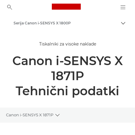
Canon Logo, back to ho
Serija Canon i-SENSYS X 1800P
Prekl
Canon
Tiskalniki za visoke naklade
Rešitve in storitve
Canon i-SENSYS X
Poslovni izdelki
Poslovni tiskalniki in faksi
1871P
Enofunkcijski tiskalniki
Tehnični podatki
Black & White Office Printers
Canon i-SENSYS X 1871P
Toggle breadcrumbs
Pregled