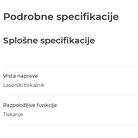
Tehnični podatki
Podrobne specifikacije
Podpora
Splošne specifikacije
Prenos PDF
Vrsta naprave
Laserski tiskalnik
Razpoložljive funkcije
Tiskanje