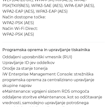
PSK(TKIP/AES), WPA3-SAE (AES), WPA-EAP (AES),
WPA2-EAP (AES), WPA3-EAP (AES)
Način dostopne točke:
WPA2-PSK (AES)
Način Wi-Fi Direct:
WPA2-PSK (AES)
Programska oprema in upravljanje tiskalnika
Oddaljeni uporabniški vmesnik (RUI)
Upravljanje ID-jev oddelkov
Orodje za stanje tonerja
iW Enterprise Management Console: strežniška
programska oprema za centralizirano upravljanje
skupine naprav
eMaintenance: vgrajeni sistem RDS omogoča
oddaljene storitve eMaintenance, kot so odčitavanje
vrednosti, samodejno upravljanje potrošnega