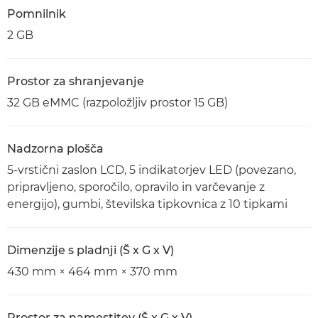
Pomnilnik
2 GB
Prostor za shranjevanje
32 GB eMMC (razpoložljiv prostor 15 GB)
Nadzorna plošča
5-vrstični zaslon LCD, 5 indikatorjev LED (povezano,
pripravljeno, sporočilo, opravilo in varčevanje z
energijo), gumbi, številska tipkovnica z 10 tipkami
Dimenzije s pladnji (Š x G x V)
430 mm × 464 mm × 370 mm
Prostor za namestitev (Š x G x V)