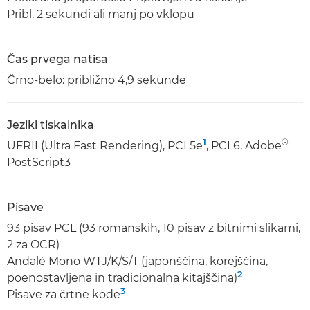
Pribl. 2 sekundi ali manj po vklopu
Čas prvega natisa
Črno-belo: približno 4,9 sekunde
Jeziki tiskalnika
1
®
UFRII (Ultra Fast Rendering), PCL5e
, PCL6, Adobe
PostScript3
Pisave
93 pisav PCL (93 romanskih, 10 pisav z bitnimi slikami,
2 za OCR)
Andalé Mono WTJ/K/S/T (japonščina, korejščina,
2
poenostavljena in tradicionalna kitajščina)
3
Pisave za črtne kode