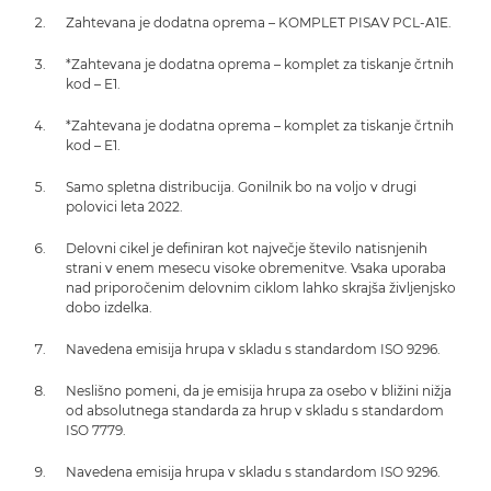
Zahtevana je dodatna oprema – KOMPLET PISAV PCL-A1E.
*Zahtevana je dodatna oprema – komplet za tiskanje črtnih
kod – E1.
*Zahtevana je dodatna oprema – komplet za tiskanje črtnih
kod – E1.
Samo spletna distribucija. Gonilnik bo na voljo v drugi
polovici leta 2022.
Delovni cikel je definiran kot največje število natisnjenih
strani v enem mesecu visoke obremenitve. Vsaka uporaba
nad priporočenim delovnim ciklom lahko skrajša življenjsko
dobo izdelka.
Navedena emisija hrupa v skladu s standardom ISO 9296.
Neslišno pomeni, da je emisija hrupa za osebo v bližini nižja
od absolutnega standarda za hrup v skladu s standardom
ISO 7779.
Navedena emisija hrupa v skladu s standardom ISO 9296.