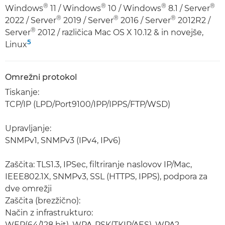
®
®
®
®
Windows
11 / Windows
10 / Windows
8.1 / Server
®
®
®
2022 / Server
2019 / Server
2016 / Server
2012R2 /
®
Server
2012 / različica Mac OS X 10.12 & in novejše,
5
Linux
Omrežni protokol
Tiskanje:
TCP/IP (LPD/Port9100/IPP/IPPS/FTP/WSD)
Upravljanje:
SNMPv1, SNMPv3 (IPv4, IPv6)
Zaščita: TLS1.3, IPSec, filtriranje naslovov IP/Mac,
IEEE802.1X, SNMPv3, SSL (HTTPS, IPPS), podpora za
dve omrežji
Zaščita (brezžično):
Način z infrastrukturo:
WEP(64/128 bit), WPA-PSK(TKIP/AES), WPA2-