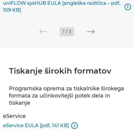
uniFLOW sysHUB EULA [angleška različica – pdf,

109 KB]
1
/
3
Tiskanje širokih formatov
Programska oprema za tiskalnike širokega
formata za učinkovitejši potek dela in
tiskanje
eService
eService EULA [pdf, 141 KB]
