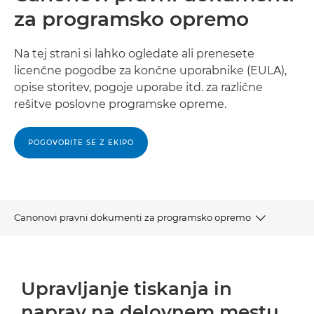
za programsko opremo
Na tej strani si lahko ogledate ali prenesete
licenčne pogodbe za končne uporabnike (EULA),
opise storitev, pogoje uporabe itd. za različne
rešitve poslovne programske opreme.
POGOVORITE SE Z EKIPO
Canonovi pravni dokumenti za programsko opremo
Upravljanje tiskanja in naprav na nelovnem mestu
Upravljanje tiskanja in
Upravljanje dokumentov in avtomatizacija postopkov
naprav na delovnem mestu