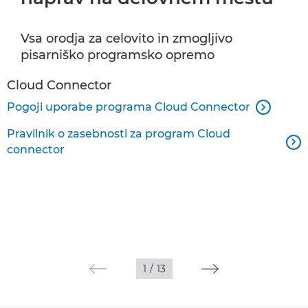
Skeniranje dokumentov in zajemanje podatkov
Vsa orodja za celovito in zmogljivo
Programska oprema za
pisarniško programsko opremo
Tiskanje širokih formatov
Cloud Connector
Pogoji uporabe programa Cloud Connector

Programska oprema za komercialno tiskanje
Pravilnik o zasebnosti za program Cloud

Programi
connector
1
/
13