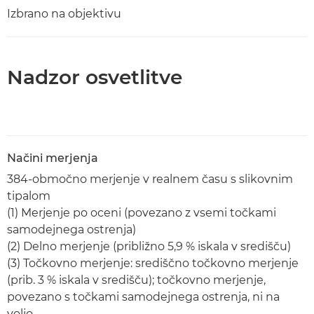
Izbrano na objektivu
Nadzor osvetlitve
Načini merjenja
384-območno merjenje v realnem času s slikovnim
tipalom
(1) Merjenje po oceni (povezano z vsemi točkami
samodejnega ostrenja)
(2) Delno merjenje (približno 5,9 % iskala v središču)
(3) Točkovno merjenje: središčno točkovno merjenje
(prib. 3 % iskala v središču); točkovno merjenje,
povezano s točkami samodejnega ostrenja, ni na
voljo