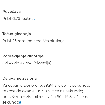
Povečava
Pribl. 0,76-kratna
5
Točka gledanja
Pribl. 23 mm (od središča okularja)
Popravljanje dioptrije
Od –4 do +2 m–1 (dioptrija)
Delovanje zaslona
Varčevanje z energijo: 59,94 sličice na sekundo;
tekoče delovanje: 119,98 sličice na sekundo;
presežena nizka hitrost sličic 60–119,8 sličice na
sekundo
6