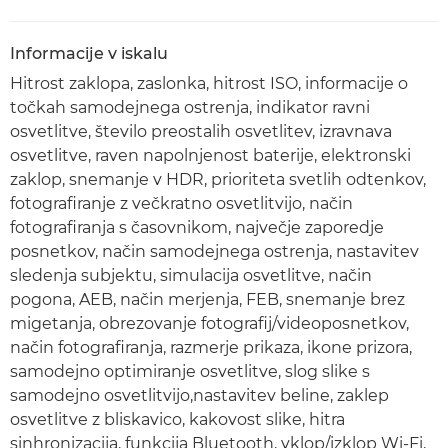
Informacije v iskalu
Hitrost zaklopa, zaslonka, hitrost ISO, informacije o
točkah samodejnega ostrenja, indikator ravni
osvetlitve, število preostalih osvetlitev, izravnava
osvetlitve, raven napolnjenost baterije, elektronski
zaklop, snemanje v HDR, prioriteta svetlih odtenkov,
fotografiranje z večkratno osvetlitvijo, način
fotografiranja s časovnikom, največje zaporedje
posnetkov, način samodejnega ostrenja, nastavitev
sledenja subjektu, simulacija osvetlitve, način
pogona, AEB, način merjenja, FEB, snemanje brez
migetanja, obrezovanje fotografij/videoposnetkov,
način fotografiranja, razmerje prikaza, ikone prizora,
samodejno optimiranje osvetlitve, slog slike s
samodejno osvetlitvijo,nastavitev beline, zaklep
osvetlitve z bliskavico, kakovost slike, hitra
sinhronizacija, funkcija Bluetooth, vklop/izklop Wi-Fi,