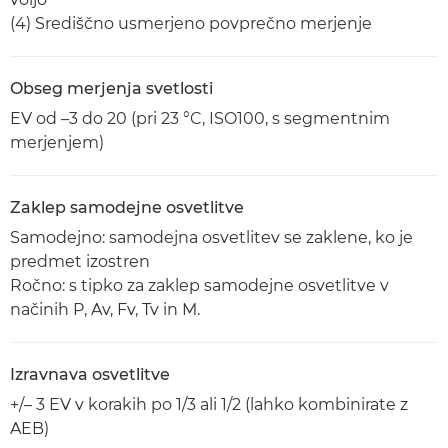
(4) Središčno usmerjeno povprečno merjenje
Obseg merjenja svetlosti
EV od –3 do 20 (pri 23 °C, ISO100, s segmentnim
merjenjem)
Zaklep samodejne osvetlitve
Samodejno: samodejna osvetlitev se zaklene, ko je
predmet izostren
Ročno: s tipko za zaklep samodejne osvetlitve v
načinih P, Av, Fv, Tv in M.
Izravnava osvetlitve
+/– 3 EV v korakih po 1/3 ali 1/2 (lahko kombinirate z
AEB)