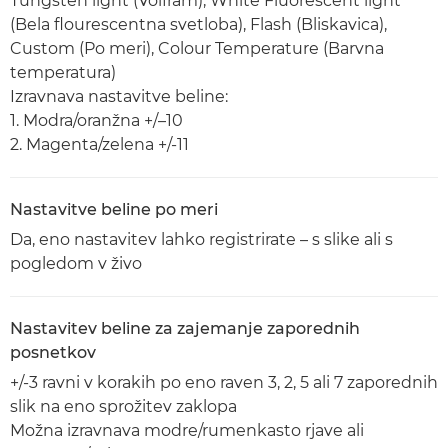
Tungsten light (Volfram), White Fluorescent light
(Bela flourescentna svetloba), Flash (Bliskavica),
Custom (Po meri), Colour Temperature (Barvna
temperatura)
Izravnava nastavitve beline:
1. Modra/oranžna +/–10
2. Magenta/zelena +/-11
Nastavitve beline po meri
Da, eno nastavitev lahko registrirate – s slike ali s
pogledom v živo
Nastavitev beline za zajemanje zaporednih
posnetkov
+/-3 ravni v korakih po eno raven 3, 2, 5 ali 7 zaporednih
slik na eno sprožitev zaklopa
Možna izravnava modre/rumenkasto rjave ali