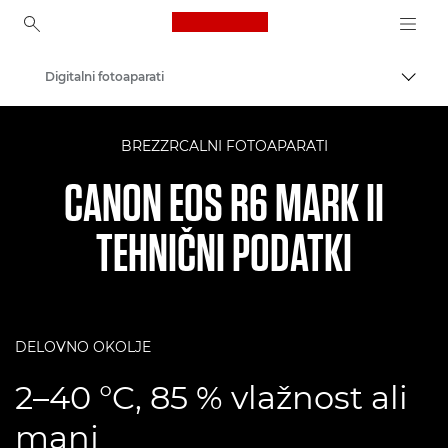
Canon Logo, back to ho
Digitalni fotoaparati
Prekl
Canon
BREZZRCALNI FOTOAPARATI
CANON EOS R6 MARK II
TEHNIČNI PODATKI
DELOVNO OKOLJE
2–40 °C, 85 % vlažnost ali
manj