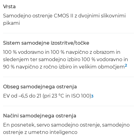
Vrsta
Samodejno ostrenje CMOS II z dvojnimi slikovnimi
pikami
Sistem samodejne izostritve/točke
100 % vodoravno in 100 % navpično z obrazom in
sledenjem ter samodejno izbiro 100 % vodoravno in
2
90 % navpično z ročno izbiro in velikim območjem
Obseg samodejnega ostrenja
EV od –6,5 do 21 (pri 23 °C in ISO 100)
3
Načini samodejnega ostrenja
En posnetek, servo samodejno ostrenje, samodejno
ostrenje z umetno inteligenco