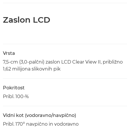
Zaslon LCD
Vrsta
7,5-cm (3,0-palčni) zaslon LCD Clear View II, približno
1,62 milijona slikovnih pik
Pokritost
Pribl. 100-%
Vidni kot (vodoravno/navpično)
Pribl. 170° navpično in vodoravno