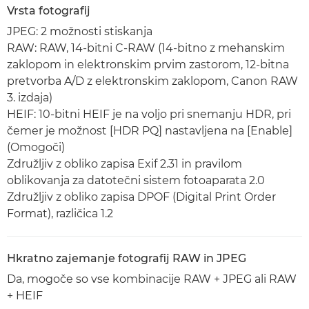
Vrsta fotografij
JPEG: 2 možnosti stiskanja
RAW: RAW, 14-bitni C-RAW (14-bitno z mehanskim
zaklopom in elektronskim prvim zastorom, 12-bitna
pretvorba A/D z elektronskim zaklopom, Canon RAW
3. izdaja)
HEIF: 10-bitni HEIF je na voljo pri snemanju HDR, pri
čemer je možnost [HDR PQ] nastavljena na [Enable]
(Omogoči)
Združljiv z obliko zapisa Exif 2.31 in pravilom
oblikovanja za datotečni sistem fotoaparata 2.0
Združljiv z obliko zapisa DPOF (Digital Print Order
Format), različica 1.2
Hkratno zajemanje fotografij RAW in JPEG
Da, mogoče so vse kombinacije RAW + JPEG ali RAW
+ HEIF