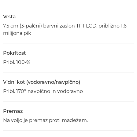
Vrsta
7,5 cm (3-palčni) barvni zaslon TFT LCD, približno 1,6
milijona pik
Pokritost
Pribl. 100-%
Vidni kot (vodoravno/navpično)
Pribl. 170° navpično in vodoravno
Premaz
Na voljo je premaz proti madežem.