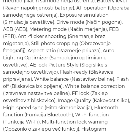
method (Način samodejnega ostrenja), Battery level
(Raven napolnjenosti baterije), AF operation (Uporaba
samodejnega ostrenja), Exposure simulation
(Simulacija osvetlitve), Drive mode (Način pogona),
AEB (AEB), Metering mode (Način merjenja), FEB
(FEB), Anti-flicker shooting (Snemanje brez
migetanja), Still photo cropping (Obrezovanje
fotografij), Aspect ratio (Razmerje prikaza), Auto
Lighting Optimizer (Samodejno optimiranje
osvetlitve), AE lock Picture Style (Slog slike s
samodejno osvetlitvijo), Flash-ready (Bliskavica
pripravljena), White balance (Nastavitev beline), Flash
off (Bliskavica izklopljena), White balance correction
(Izravnava nastavitve beline), FE lock (Zaklep
osvetlitev z bliskavico), Image Quality (Kakovost slike),
High-speed sync (Hitra sinhronizacija), Bluetooth
function (Funkcija Bluetooth), Wi-Fi function
(Funkcija Wi-Fi), Multi-function lock warning
(Opozorilo o zaklepu več funkcij), Histogram