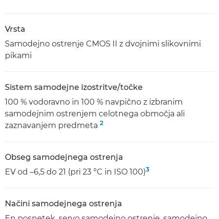
Vrsta
Samodejno ostrenje CMOS II z dvojnimi slikovnimi
pikami
Sistem samodejne izostritve/točke
100 % vodoravno in 100 % navpično z izbranim
samodejnim ostrenjem celotnega območja ali
2
zaznavanjem predmeta
Obseg samodejnega ostrenja
3
EV od –6,5 do 21 (pri 23 °C in ISO 100)
Načini samodejnega ostrenja
En posnetek, servo samodejno ostrenje, samodejno