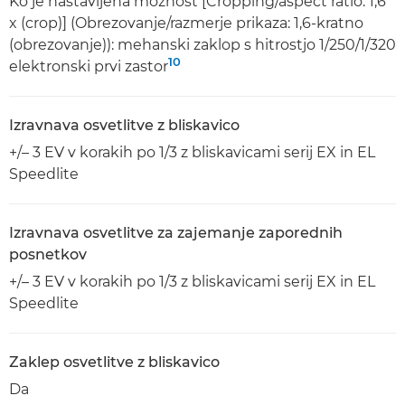
Ko je nastavljena možnost [Cropping/aspect ratio: 1,6
x (crop)] (Obrezovanje/razmerje prikaza: 1,6-kratno
(obrezovanje)): mehanski zaklop s hitrostjo 1/250/1/320
10
elektronski prvi zastor
Izravnava osvetlitve z bliskavico
+/– 3 EV v korakih po 1/3 z bliskavicami serij EX in EL
Speedlite
Izravnava osvetlitve za zajemanje zaporednih
posnetkov
+/– 3 EV v korakih po 1/3 z bliskavicami serij EX in EL
Speedlite
Zaklep osvetlitve z bliskavico
Da