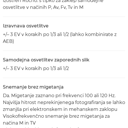
izostren Ročno: s tipko za zaklep samodejne
osvetlitve v načinih P, Av, Fv, Tv in M
Izravnava osvetlitve
+/– 3 EV v korakih po 1/3 ali 1/2 (lahko kombinirate z
AEB)
Samodejna osvetlitev zaporednih slik
+/– 3 EV v korakih po 1/3 ali 1/2
Snemanje brez migetanja
Da. Migetanje zaznano pri frekvenci 100 ali 120 Hz.
Najvišja hitrost neprekinjenega fotografiranja se lahko
zmanjša pri elektronskem in mehanskem zaklopu
Visokofrekvenčno snemanje brez migetanja za
načina M in TV