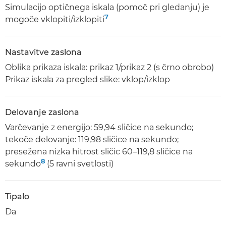
Simulacijo optičnega iskala (pomoč pri gledanju) je
7
mogoče vklopiti/izklopiti
Nastavitve zaslona
Oblika prikaza iskala: prikaz 1/prikaz 2 (s črno obrobo)
Prikaz iskala za pregled slike: vklop/izklop
Delovanje zaslona
Varčevanje z energijo: 59,94 sličice na sekundo;
tekoče delovanje: 119,98 sličice na sekundo;
presežena nizka hitrost sličic 60–119,8 sličice na
8
sekundo
(5 ravni svetlosti)
Tipalo
Da