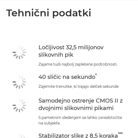
Pregled
Tehnični podatki
Tehnični podatki
Podpora
Ločljivost 32,5 milijonov
slikovnih pik
Zajame tudi najbolj zapletene podrobnosti
*
40 sličic na sekundo
Zajemite trenutke, ki trajajo delček sekunde
Samodejno ostrenje CMOS II z
dvojnimi slikovnimi pikami
S pametnim sledenjem se lahko osredotočite
na subjekte
***
Stabilizator slike z 8,5 koraka