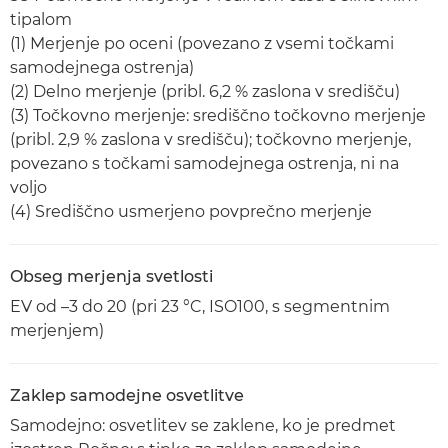
tipalom
(1) Merjenje po oceni (povezano z vsemi točkami
samodejnega ostrenja)
(2) Delno merjenje (pribl. 6,2 % zaslona v središču)
(3) Točkovno merjenje: središčno točkovno merjenje
(pribl. 2,9 % zaslona v središču); točkovno merjenje,
povezano s točkami samodejnega ostrenja, ni na
voljo
(4) Središčno usmerjeno povprečno merjenje
Obseg merjenja svetlosti
EV od –3 do 20 (pri 23 °C, ISO100, s segmentnim
merjenjem)
Zaklep samodejne osvetlitve
Samodejno: osvetlitev se zaklene, ko je predmet