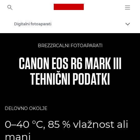
Canon Logo, back to ho
Digitalni fotoaparati
Prekl
Canon
BREZZRCALNI FOTOAPARATI
CANON EOS R6 MARK III
TEHNIČNI PODATKI
DELOVNO OKOLJE
0–40 °C, 85 % vlažnost ali
manj