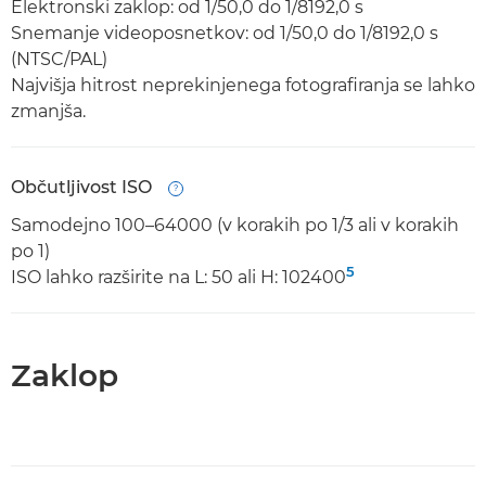
Elektronski zaklop: od 1/50,0 do 1/8192,0 s
Snemanje videoposnetkov: od 1/50,0 do 1/8192,0 s
(NTSC/PAL)
Najvišja hitrost neprekinjenega fotografiranja se lahko
zmanjša.
Občutljivost ISO
Open
Samodejno 100–64000 (v korakih po 1/3 ali v korakih
po 1)
5
ISO lahko razširite na L: 50 ali H: 102400
Zaklop