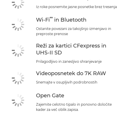
Iz roke posnemite jasne posnetke brez tresenja
**
Wi-Fi
in Bluetooth
Ostanite povezani za takojšnjo izmenjavo in
preproste prenose
Reži za kartici CFexpress in
UHS-II SD
Prilagodljivo in zanesljivo shranjevanje
Videoposnetek do 7K RAW
Snemajte v osupljivih podrobnostih
Open Gate
Zajemite celotno tipalo in ponovno določite
kader za več oblik zapisa.