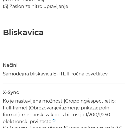
(5) Zaslon za hitro upravljanje
Bliskavica
Načini
Samodejna bliskavica E-TTL II, ročna osvetlitev
X-Sync
Ko je nastavljena možnost [Cropping/aspect ratio:
Full-frame] (Obrezovanje/razmerje prikaza: polni
format): mehanski zaklop s hitrostjo 1/200/1/250
9
elektronski prvi zastor
,