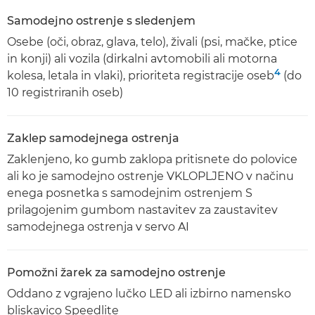
Samodejno ostrenje s sledenjem
Osebe (oči, obraz, glava, telo), živali (psi, mačke, ptice
in konji) ali vozila (dirkalni avtomobili ali motorna
4
kolesa, letala in vlaki), prioriteta registracije oseb
(do
10 registriranih oseb)
Zaklep samodejnega ostrenja
Zaklenjeno, ko gumb zaklopa pritisnete do polovice
ali ko je samodejno ostrenje VKLOPLJENO v načinu
enega posnetka s samodejnim ostrenjem S
prilagojenim gumbom nastavitev za zaustavitev
samodejnega ostrenja v servo AI
Pomožni žarek za samodejno ostrenje
Oddano z vgrajeno lučko LED ali izbirno namensko
bliskavico Speedlite