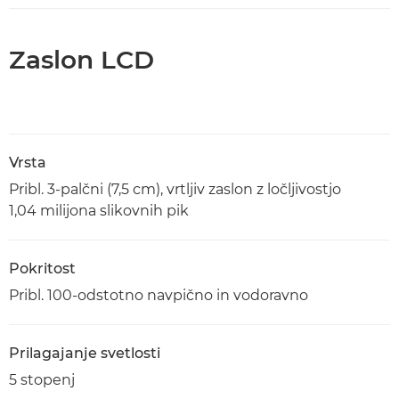
Zaslon LCD
Vrsta
Pribl. 3-palčni (7,5 cm), vrtljiv zaslon z ločljivostjo
1,04 milijona slikovnih pik
Pokritost
Pribl. 100-odstotno navpično in vodoravno
Prilagajanje svetlosti
5 stopenj