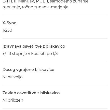
E-TTL II, Manuak, MULTI, samodejno zunanje
merjenje, ročno zunanje merjenje
X-Sync
1/250
Izravnava osvetlitve z bliskavico
+/– 3 stopnje v korakih po 1/3
Doseg vgrajene bliskavice
Ni na voljo
Zaklep osvetlitve z bliskavico
Ni priložen