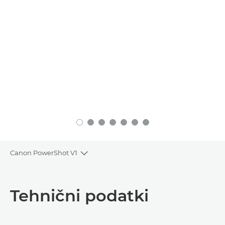
Canon PowerShot V1
Toggle breadcrumbs
Pregled
Tehnični podatki
Tehnični podatki