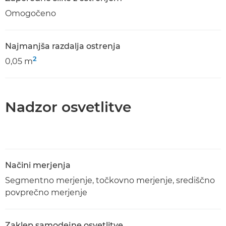
Omogočeno
Najmanjša razdalja ostrenja
2
0,05 m
Nadzor osvetlitve
Načini merjenja
Segmentno merjenje, točkovno merjenje, središčno
povprečno merjenje
Zaklep samodejne osvetlitve