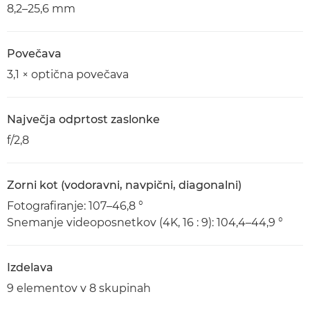
8,2–25,6 mm
Povečava
3,1 × optična povečava
Največja odprtost zaslonke
f/2,8
Zorni kot (vodoravni, navpični, diagonalni)
Fotografiranje: 107–46,8 °
Snemanje videoposnetkov (4K, 16 : 9): 104,4–44,9 °
Izdelava
9 elementov v 8 skupinah