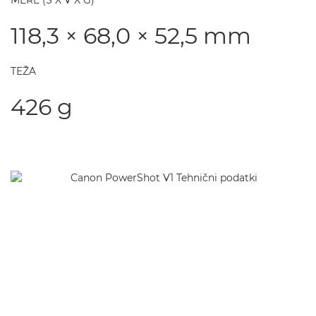
MERE (Š X V X G)
118,3 × 68,0 × 52,5 mm
TEŽA
426 g