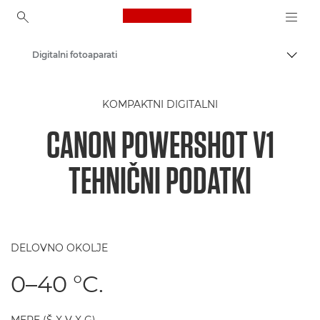
Canon Logo, back to ho
Digitalni fotoaparati
Prekl
Canon
KOMPAKTNI DIGITALNI
CANON POWERSHOT V1
TEHNIČNI PODATKI
DELOVNO OKOLJE
0–40 °C.