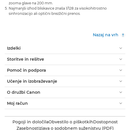
zooma glave na 200 mm.
Najmanjši izhod bliskavice znaša 1/128 za visokohitrostno
sinhronizacijo ali optični brezžični prenos.
Nazaj na vrh
Izdelki
Storitve in rešitve
Pomoč in podpora
Učenje in izobraževanje
O družbi Canon
Moj račun
Pogoji in določila
Obvestilo o piškotkih
Dostopnost
Zasebnost
Izjava o sodobnem suženjstvu (PDF)