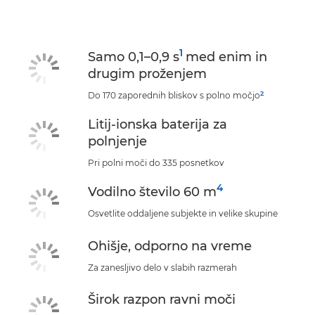
Tehnični podatki
Podpora
1
Samo 0,1–0,9 s
med enim in
drugim proženjem
2
Do 170 zaporednih bliskov s polno močjo
Litij-ionska baterija za
polnjenje
Pri polni moči do 335 posnetkov
4
Vodilno število 60 m
Osvetlite oddaljene subjekte in velike skupine
Ohišje, odporno na vreme
Za zanesljivo delo v slabih razmerah
Širok razpon ravni moči