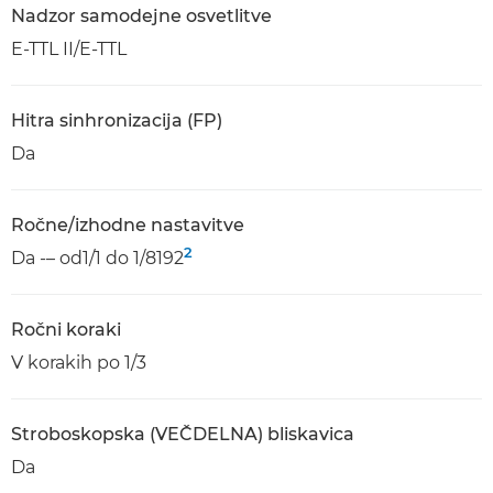
Nadzor samodejne osvetlitve
E-TTL II/E-TTL
Hitra sinhronizacija (FP)
Da
Ročne/izhodne nastavitve
2
Da -– od1/1 do 1/8192
Ročni koraki
V korakih po 1/3
Stroboskopska (VEČDELNA) bliskavica
Da