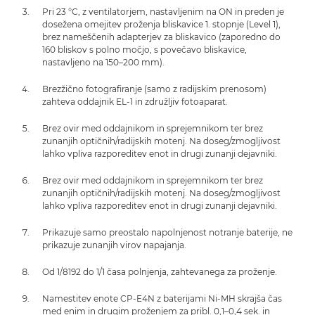
Pri 23 °C, z ventilatorjem, nastavljenim na ON in preden je
dosežena omejitev proženja bliskavice 1. stopnje (Level 1),
brez nameščenih adapterjev za bliskavico (zaporedno do
160 bliskov s polno močjo, s povečavo bliskavice,
nastavljeno na 150–200 mm).
Brezžično fotografiranje (samo z radijskim prenosom)
zahteva oddajnik EL-1 in združljiv fotoaparat.
Brez ovir med oddajnikom in sprejemnikom ter brez
zunanjih optičnih/radijskih motenj. Na doseg/zmogljivost
lahko vpliva razporeditev enot in drugi zunanji dejavniki.
Brez ovir med oddajnikom in sprejemnikom ter brez
zunanjih optičnih/radijskih motenj. Na doseg/zmogljivost
lahko vpliva razporeditev enot in drugi zunanji dejavniki.
Prikazuje samo preostalo napolnjenost notranje baterije, ne
prikazuje zunanjih virov napajanja.
Od 1/8192 do 1/1 časa polnjenja, zahtevanega za proženje.
Namestitev enote CP-E4N z baterijami Ni-MH skrajša čas
med enim in drugim proženjem za pribl. 0,1–0,4 sek. in