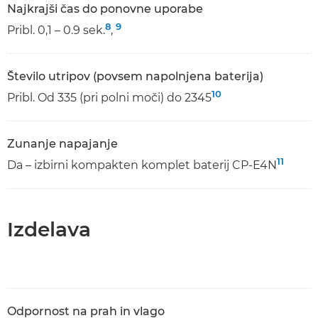
Najkrajši čas do ponovne uporabe
8
9
Pribl. 0,1 – 0.9 sek.
,
Število utripov (povsem napolnjena baterija)
10
Pribl. Od 335 (pri polni moči) do 2345
Zunanje napajanje
11
Da – izbirni kompakten komplet baterij CP-E4N
Izdelava
Odpornost na prah in vlago