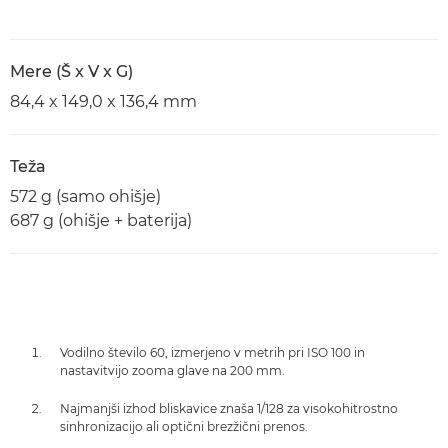
Mere (Š x V x G)
84,4 x 149,0 x 136,4 mm
Teža
572 g (samo ohišje)
687 g (ohišje + baterija)
Vodilno število 60, izmerjeno v metrih pri ISO 100 in
nastavitvijo zooma glave na 200 mm.
Najmanjši izhod bliskavice znaša 1/128 za visokohitrostno
sinhronizacijo ali optični brezžični prenos.