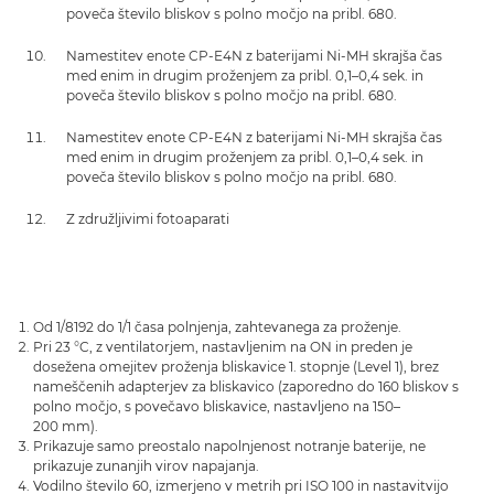
poveča število bliskov s polno močjo na pribl. 680.
Namestitev enote CP-E4N z baterijami Ni-MH skrajša čas
med enim in drugim proženjem za pribl. 0,1–0,4 sek. in
poveča število bliskov s polno močjo na pribl. 680.
Namestitev enote CP-E4N z baterijami Ni-MH skrajša čas
med enim in drugim proženjem za pribl. 0,1–0,4 sek. in
poveča število bliskov s polno močjo na pribl. 680.
Z združljivimi fotoaparati
Od 1/8192 do 1/1 časa polnjenja, zahtevanega za proženje.
Pri 23 °C, z ventilatorjem, nastavljenim na ON in preden je
dosežena omejitev proženja bliskavice 1. stopnje (Level 1), brez
nameščenih adapterjev za bliskavico (zaporedno do 160 bliskov s
polno močjo, s povečavo bliskavice, nastavljeno na 150–
200 mm).
Prikazuje samo preostalo napolnjenost notranje baterije, ne
prikazuje zunanjih virov napajanja.
Vodilno število 60, izmerjeno v metrih pri ISO 100 in nastavitvijo