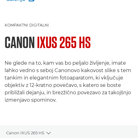
KOMPAKTNI DIGITALNI
CANON
IXUS 265 HS
Ne glede na to, kam vas bo peljalo življenje, imate
lahko vedno s seboj Canonovo kakovost slike s tem
tankim in elegantnim fotoaparatom, ki vključuje
objektiv z 12-kratno povečavo, s katero se boste
približali dejanju, in brezžično povezavo za takojšnjo
izmenjavo spominov.
Canon IXUS 265 HS
Toggle breadcrumbs