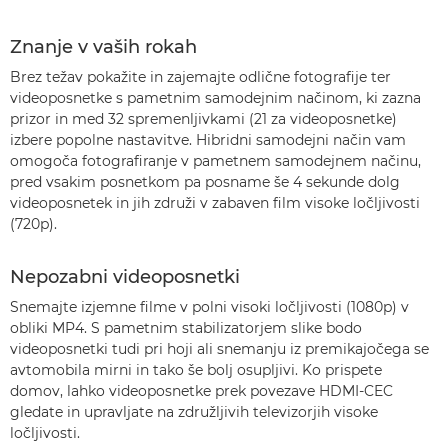
Znanje v vaših rokah
Brez težav pokažite in zajemajte odlične fotografije ter
videoposnetke s pametnim samodejnim načinom, ki zazna
prizor in med 32 spremenljivkami (21 za videoposnetke)
izbere popolne nastavitve. Hibridni samodejni način vam
omogoča fotografiranje v pametnem samodejnem načinu,
pred vsakim posnetkom pa posname še 4 sekunde dolg
videoposnetek in jih združi v zabaven film visoke ločljivosti
(720p).
Nepozabni videoposnetki
Snemajte izjemne filme v polni visoki ločljivosti (1080p) v
obliki MP4. S pametnim stabilizatorjem slike bodo
videoposnetki tudi pri hoji ali snemanju iz premikajočega se
avtomobila mirni in tako še bolj osupljivi. Ko prispete
domov, lahko videoposnetke prek povezave HDMI-CEC
gledate in upravljate na združljivih televizorjih visoke
ločljivosti.