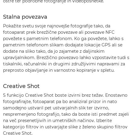
ostre ter podrobne fotografije in videoposnetke.
Stalna povezava
Pokažite svetu svoje najnovejše fotografije tako, da
fotoaparat prek brezžične povezave ali povezave NFC
povežete s pametnim telefonom. Ko ga povežete, lahko s
pametnim telefonom slikam dodajate lokacije GPS ali se
dodate na sliko tako, da jo zajamete z daljinskim
upravljalnikom. Brezžično povezavo lahko vzpostavite tudi s
tiskalniki, računalniki in drugimi združljivimi napravami za
preprosto objavljanje in varnostno kopiranje v spletu.
Creative Shot
S funkcijo Creative Shot boste izvirni brez težav. Enostavno
fotografirajte, fotoaparat pa bo analiziral prizor in nato
samodejno ustvaril pet ustvarjalnih slik ter izvirno,
nespremenjeno fotografijo, tako da boste isti predmet zajeli
na več presenetljivih in umetniških načinov. Izberite
kategorijo filtrov in ustvarjajte slike z želeno skupino filtrov
Creative Shot.