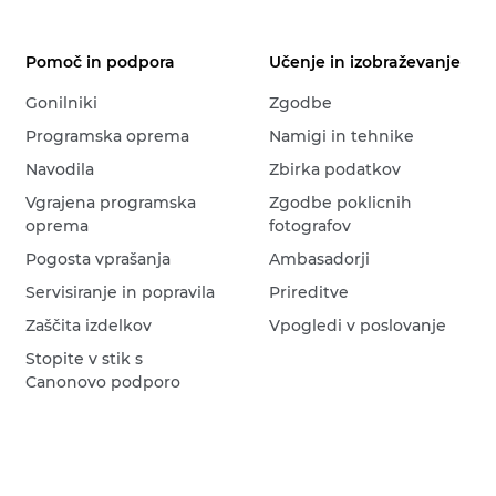
Pomoč in podpora
Učenje in izobraževanje
Gonilniki
Zgodbe
Programska oprema
Namigi in tehnike
Navodila
Zbirka podatkov
Vgrajena programska
Zgodbe poklicnih
oprema
fotografov
Pogosta vprašanja
Ambasadorji
Servisiranje in popravila
Prireditve
Zaščita izdelkov
Vpogledi v poslovanje
Stopite v stik s
Canonovo podporo