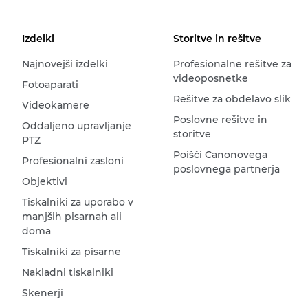
Izdelki
Storitve in rešitve
Najnovejši izdelki
Profesionalne rešitve za
videoposnetke
Fotoaparati
Rešitve za obdelavo slik
Videokamere
Poslovne rešitve in
Oddaljeno upravljanje
storitve
PTZ
Poišči Canonovega
Profesionalni zasloni
poslovnega partnerja
Objektivi
Tiskalniki za uporabo v
manjših pisarnah ali
doma
Tiskalniki za pisarne
Nakladni tiskalniki
Skenerji