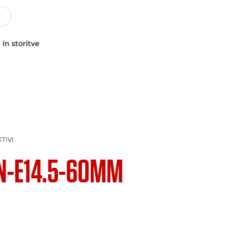
 in storitve
TIVI
N-E14.5-60MM