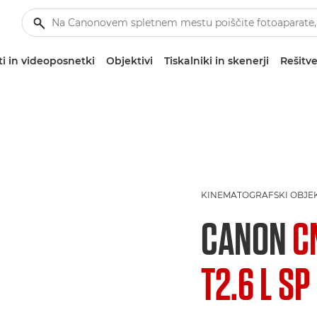
i in videoposnetki
Objektivi
Tiskalniki in skenerji
Rešitve
KINEMATOGRAFSKI OBJEK
CANON
C
T2.6 L SP