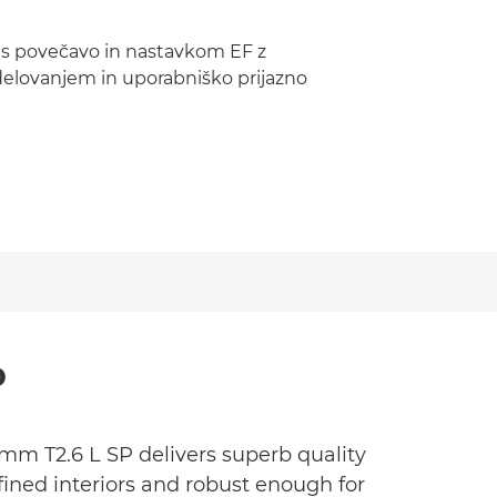
v s povečavo in nastavkom EF z
elovanjem in uporabniško prijazno
P
mm T2.6 L SP delivers superb quality
fined interiors and robust enough for