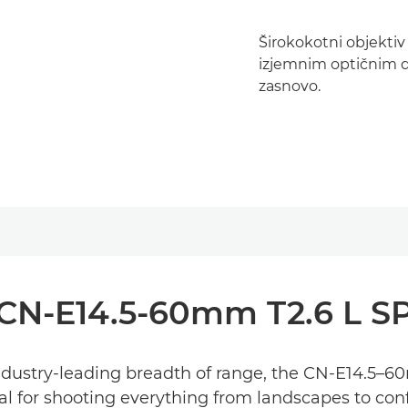
Širokokotni objekti
izjemnim optičnim d
zasnovo.
CN-E14.5-60mm T2.6 L S
dustry-leading breadth of range, the CN-E14.5–60
eal for shooting everything from landscapes to con