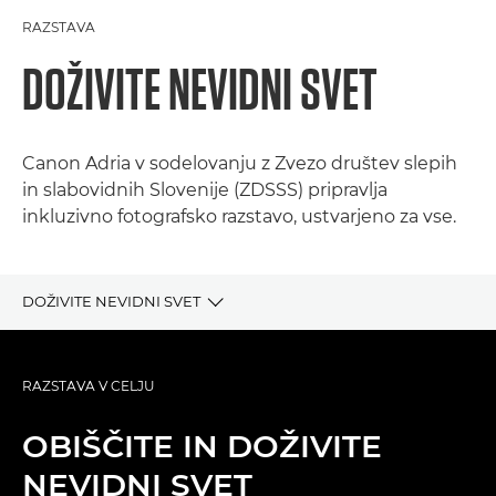
RAZSTAVA
DOŽIVITE NEVIDNI SVET
Canon Adria v sodelovanju z Zvezo društev slepih
in slabovidnih Slovenije (ZDSSS) pripravlja
inkluzivno fotografsko razstavo, ustvarjeno za vse.
DOŽIVITE NEVIDNI SVET
RAZSTAVA V CELJU
RAZSTAVA V CELJU
INKLUZIVNOST
OBIŠČITE IN DOŽIVITE
CANONOVI FOTOGRAFI
NEVIDNI SVET