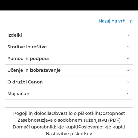
Nazaj na vrh
Izdelki
Storitve in rešitve
Pomoč in podpora
Učenje in izobraževanje
O družbi Canon
Moj račun
Pogoji in določila
Obvestilo o piškotkih
Dostopnost
Zasebnost
Izjava o sodobnem suženjstvu (PDF)
Domači uporabniki: kje kupiti
Poslovanje: kje kupiti
Nastavitve piškotkov