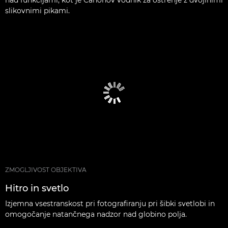
nad funkcijami, kot je Canonov vodnik za ostrenje z dvojinimi
slikovnimi pikami.
ZMOGLJIVOST OBJEKTIVA
Hitro in svetlo
Izjemna vsestranskost pri fotografiranju pri šibki svetlobi in
omogočanje natančnega nadzor nad globino polja.