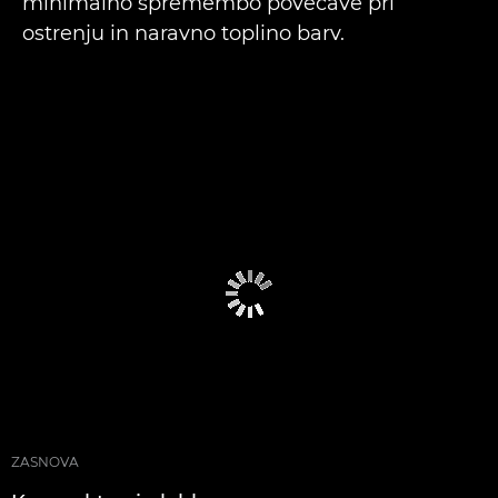
minimalno spremembo povečave pri
ostrenju in naravno toplino barv.
ZASNOVA