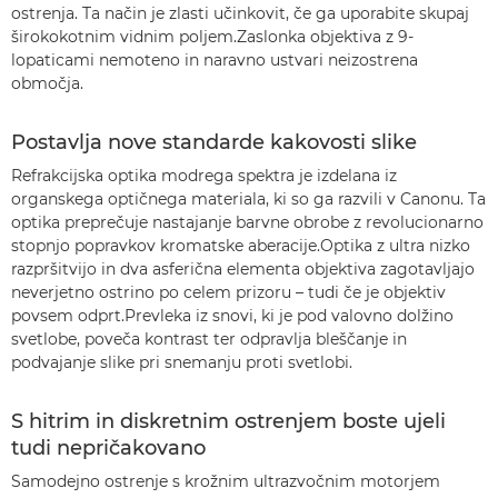
ostrenja. Ta način je zlasti učinkovit, če ga uporabite skupaj
širokokotnim vidnim poljem.Zaslonka objektiva z 9-
lopaticami nemoteno in naravno ustvari neizostrena
območja.
Postavlja nove standarde kakovosti slike
Refrakcijska optika modrega spektra je izdelana iz
organskega optičnega materiala, ki so ga razvili v Canonu. Ta
optika preprečuje nastajanje barvne obrobe z revolucionarno
stopnjo popravkov kromatske aberacije.Optika z ultra nizko
razpršitvijo in dva asferična elementa objektiva zagotavljajo
neverjetno ostrino po celem prizoru – tudi če je objektiv
povsem odprt.Prevleka iz snovi, ki je pod valovno dolžino
svetlobe, poveča kontrast ter odpravlja bleščanje in
podvajanje slike pri snemanju proti svetlobi.
S hitrim in diskretnim ostrenjem boste ujeli
tudi nepričakovano
Samodejno ostrenje s krožnim ultrazvočnim motorjem