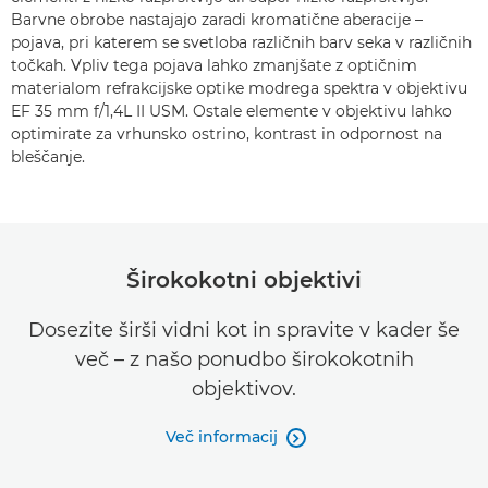
Barvne obrobe nastajajo zaradi kromatične aberacije –
pojava, pri katerem se svetloba različnih barv seka v različnih
točkah. Vpliv tega pojava lahko zmanjšate z optičnim
materialom refrakcijske optike modrega spektra v objektivu
EF 35 mm f/1,4L II USM. Ostale elemente v objektivu lahko
optimirate za vrhunsko ostrino, kontrast in odpornost na
bleščanje.
Širokokotni objektivi
Dosezite širši vidni kot in spravite v kader še
več – z našo ponudbo širokokotnih
objektivov.
Več informacij
