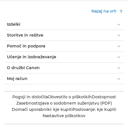
Nazaj na vrh
Izdelki
Storitve in rešitve
Pomoč in podpora
Učenje in izobraževanje
O družbi Canon
Moj račun
Pogoji in določila
Obvestilo o piškotkih
Dostopnost
Zasebnost
Izjava o sodobnem suženjstvu (PDF)
Domači uporabniki: kje kupiti
Poslovanje: kje kupiti
Nastavitve piškotkov