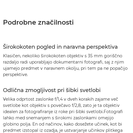
Podrobne značilnosti
Širokokoten pogled in naravna perspektiva
Klasičen, nekoliko širokokoten objektiv s 35 mm goriščno
razdaljo radi uporabljajo dokumentarni fotografi, saj z njim
ujamejo predmet v naravnem okolju, pri tem pa ne popačijo
perspektive.
Odlična zmogljivost pri šibki svetlobi
Velika odprtost zaslonke f/1,4 v dveh korakih zajame več
svetlobe kot objektiv s povečavo f/2,8, zato je ta objektiv
idealen za fotografiranje iz roke pri šibki svetlobi.Fotografi
lahko med snemanjem s širokimi zaslonkami omejijo
globino polja. En od načinov, kako dosežete učinek, kot bi
predmet izstopal iz ozadja, je ustvarjanje učinkov plitkega