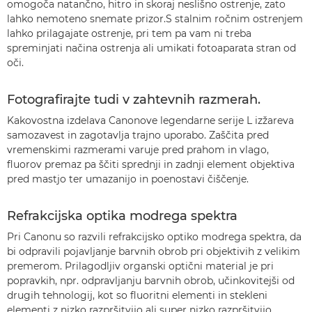
omogoča natančno, hitro in skoraj neslišno ostrenje, zato
lahko nemoteno snemate prizor.S stalnim ročnim ostrenjem
lahko prilagajate ostrenje, pri tem pa vam ni treba
spreminjati načina ostrenja ali umikati fotoaparata stran od
oči.
Fotografirajte tudi v zahtevnih razmerah.
Kakovostna izdelava Canonove legendarne serije L izžareva
samozavest in zagotavlja trajno uporabo. Zaščita pred
vremenskimi razmerami varuje pred prahom in vlago,
fluorov premaz pa ščiti sprednji in zadnji element objektiva
pred mastjo ter umazanijo in poenostavi čiščenje.
Refrakcijska optika modrega spektra
Pri Canonu so razvili refrakcijsko optiko modrega spektra, da
bi odpravili pojavljanje barvnih obrob pri objektivih z velikim
premerom. Prilagodljiv organski optični material je pri
popravkih, npr. odpravljanju barvnih obrob, učinkovitejši od
drugih tehnologij, kot so fluoritni elementi in stekleni
elementi z nizko razpršitvijo ali super nizko razpršitvijo.